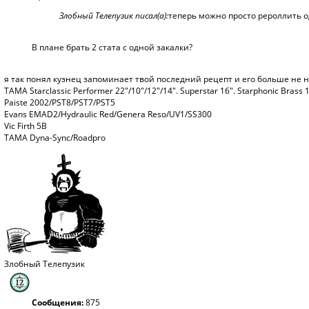
Злобный Телепузик писал(а):
теперь можно просто рероллить о
В плане брать 2 стата с одной закалки?
я так понял кузнец запоминает твой последний рецепт и его больше не 
TAMA Starclassic Performer 22"/10"/12"/14". Superstar 16". Starphonic Brass 
Paiste 2002/PST8/PST7/PST5
Evans EMAD2/Hydraulic Red/Genera Reso/UV1/SS300
Vic Firth 5B
TAMA Dyna-Sync/Roadpro
Злобный Телепузик
Сообщения:
875