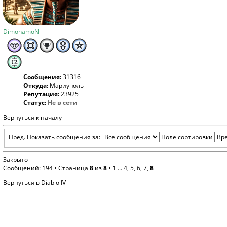
DimonamoN
Сообщения:
31316
Откуда:
Мариуполь
Репутация:
23925
Статус:
Не в сети
Вернуться к началу
Пред.
Показать сообщения за:
Поле сортировки
Закрыто
Сообщений: 194 •
Страница
8
из
8
•
1
...
4
,
5
,
6
,
7
,
8
Вернуться в Diablo IV