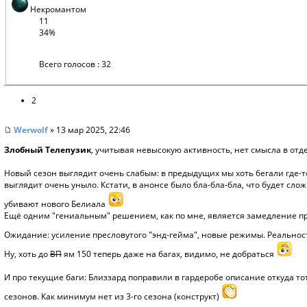
Некромантом
11
34%
Всего голосов : 32
2
Werwolf
» 13 мар 2025, 22:46
Злобный Телепузик
, учитывая невысокую активность, нет смысла в отд
Новый сезон выглядит очень слабым: в предыдущих мы хоть бегали где-то ка
выглядит очень уныло. Кстати, в анонсе было бла-бла-бла, что будет сложно
убивают нового Белиала
Ещё одним "гениальным" решением, как по мне, является замедление пр
Ожидание: усиление пресловутого "энд-гейма", новые режимы. Реальност
Ну, хоть до
ВП
ям 150 теперь даже на багах, видимо, не добраться
И про текущие баги: Близзард поправили в гардеробе описание откуда то
сезонов. Как минимум нет из 3-го сезона (конструкт)