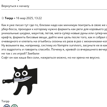
Вернуться к началу
Torpp
» 16 мар 2025, 13:22
Как я уже писал тут где-то, близам надо как минимум поиграть в свою же 
убер-босса, проходки к которому нужно фармить как реги для коровьего ур
уникальные шкурки, маунтов, петов, мега-супер новые руны или супер-
крафта, фармить бисовые вещи, дайте мне цель после того, как я собрал 
очевидного и клепать на отъебись сезоны из раза в раз с механиками-к
Ну возьмите вы, например, систему из Vampire survivors, засуньте ее в 
это задротить и говорить спасибо. Почему я, кривой со вчерашнего вечер
не так с их игрой? Заебали
Софт он как каша без соли, нажраться можно, но ни хрена не вкусно.
Torpp