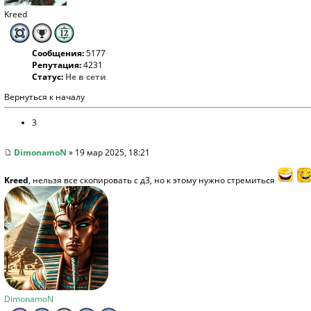
Kreed
Сообщения:
5177
Репутация:
4231
Статус:
Не в сети
Вернуться к началу
3
DimonamoN
» 19 мар 2025, 18:21
Kreed
, нельзя все скопировать с д3, но к этому нужно стремиться
DimonamoN