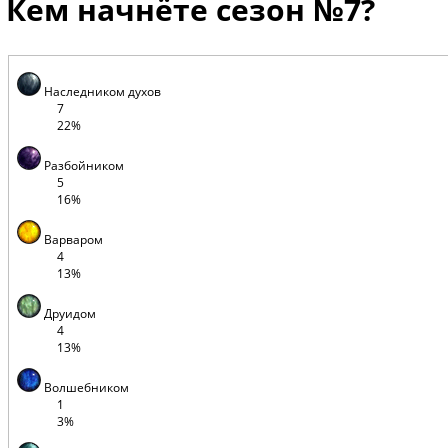
Кем начнёте сезон №7?
Наследником духов
7
22%
Разбойником
5
16%
Варваром
4
13%
Друидом
4
13%
Волшебником
1
3%