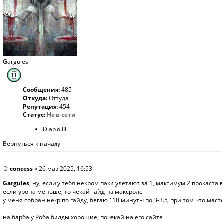
Gargules
Сообщения:
485
Откуда:
Оттуда
Репутация:
454
Статус:
Не в сети
Diablo III
Вернуться к началу
concess
» 26 мар 2025, 16:53
Gargules
, ну, если у тебя некром паки улетают за 1, максимум 2 прокаста
если урона меньше, то чекай гайд на максроле
у меня собран некр по гайду, бегаю 110 минуты по 3-3.5, при том что маст
на барба у Роба билды хорошие, почекай на его сайте