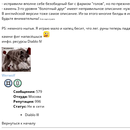
- исправили вполне себе безобидный баг с фармом "голов", но по-прежн
- камень 3-го уровня "болотный друг" имеет неправильное описание: нужн
В английской версии тоже самое описание. Из-за этого многие билды в 
Будьте внимательны!
Если ещё играете
PS: немного нытья. Я играю мало и капец бесит, что лег. руны теперь пад
камни фиг напасёшься
инфо. ресурсы Diablo IV
Werwolf
Сообщения:
579
Откуда:
Москва
Репутация:
996
Статус:
Не в сети
Diablo III
Вернуться к началу