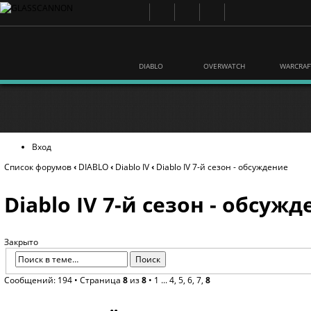
DIABLO
OVERWATCH
WARCRAF
Вход
Список форумов
‹
DIABLO
‹
Diablo IV
‹
Diablo IV 7-й сезон - обсуждение
Diablo IV 7-й сезон - обсуж
Закрыто
Сообщений: 194 •
Страница
8
из
8
•
1
...
4
,
5
,
6
,
7
,
8