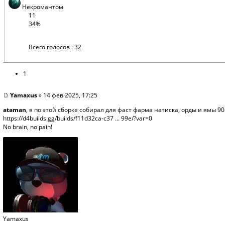
Некромантом
11
34%
Всего голосов : 32
1
Yamaxus
» 14 фев 2025, 17:25
ataman
, я по этой сборке собирал для фаст фарма натиска, орды и ямы 9
https://d4builds.gg/builds/f11d32ca-c37 ... 99e/?var=0
No brain, no pain!
Yamaxus