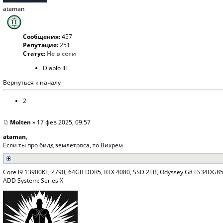
ataman
Сообщения:
457
Репутация:
251
Статус:
Не в сети
Diablo III
Вернуться к началу
2
Molten
» 17 фев 2025, 09:57
ataman
,
Если ты про билд землетряса, то Вихрем
Core i9 13900KF, Z790, 64GB DDR5, RTX 4080, SSD 2TB, Odyssey G8 LS34DG85
ADD System: Series X