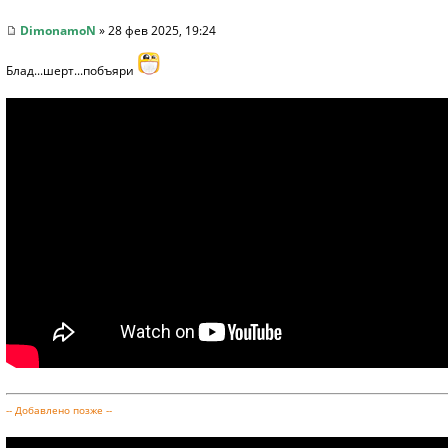
DimonamoN
» 28 фев 2025, 19:24
Блад...шерт...побъяри
-- Добавлено позже --