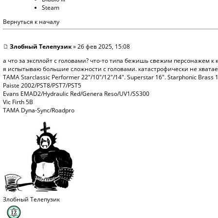
Steam
Вернуться к началу
Злобный Телепузик
» 26 фев 2025, 15:08
а что за эксплойт с головами? что-то типа бежишь свежим персонажем к к
я испытываю большие сложности с головами. катастрофически не хватае
TAMA Starclassic Performer 22"/10"/12"/14". Superstar 16". Starphonic Brass 
Paiste 2002/PST8/PST7/PST5
Evans EMAD2/Hydraulic Red/Genera Reso/UV1/SS300
Vic Firth 5B
TAMA Dyna-Sync/Roadpro
Злобный Телепузик