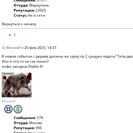
Сообщения:
31317
Откуда:
Мариуполь
Репутация:
23925
Статус:
Не в сети
Вернуться к началу
1
Werwolf
» 20 фев 2025, 14:37
В новом событии с дерева должны же сразу по 2 сундука падать? Типа дв
Или я что-то не так понял?
инфо. ресурсы Diablo IV
Werwolf
Сообщения:
579
Откуда:
Москва
Репутация:
996
Статус:
Не в сети