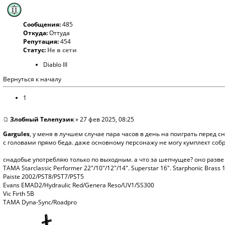
Сообщения:
485
Откуда:
Оттуда
Репутация:
454
Статус:
Не в сети
Diablo III
Вернуться к началу
1
Злобный Телепузик
» 27 фев 2025, 08:25
Gargules
, у меня в лучшем случае пара часов в день на поиграть перед с
с головами прямо беда. даже основному персонажу не могу кумплект собрат
снадобье употребляю только по выходным. а что за шепчущее? оно разве 
TAMA Starclassic Performer 22"/10"/12"/14". Superstar 16". Starphonic Brass 
Paiste 2002/PST8/PST7/PST5
Evans EMAD2/Hydraulic Red/Genera Reso/UV1/SS300
Vic Firth 5B
TAMA Dyna-Sync/Roadpro