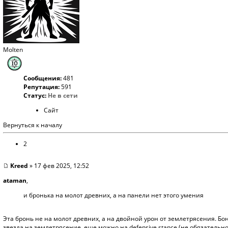
Molten
Сообщения:
481
Репутация:
591
Статус:
Не в сети
Сайт
Вернуться к началу
2
Kreed
» 17 фев 2025, 12:52
ataman
,
и бронька на молот древних, а на панели нет этого умения
Эта бронь не на молот древних, а на двойной урон от землетрясения. Бо
звезда на землетрясение, еще можно на defensive stance (не обязательно