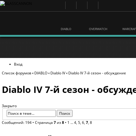
DIABLO
OVERWATCH
WARCRAF
Вход
Список форумов
‹
DIABLO
‹
Diablo IV
‹
Diablo IV 7-й сезон - обсуждение
Diablo IV 7-й сезон - обсуж
Закрыто
Сообщений: 194 •
Страница
7
из
8
•
1
...
4
,
5
,
6
,
7
,
8