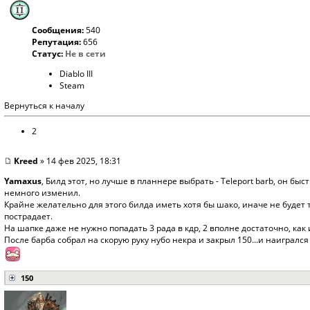
Сообщения:
540
Репутация:
656
Статус:
Не в сети
Diablo III
Steam
Вернуться к началу
2
Kreed
» 14 фев 2025, 18:31
Yamaxus
, Билд этот, но лучше в планнере выбрать - Teleport barb, он бы
немного изменил.
Крайне желательно для этого билда иметь хотя бы шако, иначе не будет 
пострадает.
На шапке даже не нужно попадать 3 рада в кдр, 2 вполне достаточно, ка
После барба собрал на скорую руку нубо некра и закрыл 150...и наигралс
150