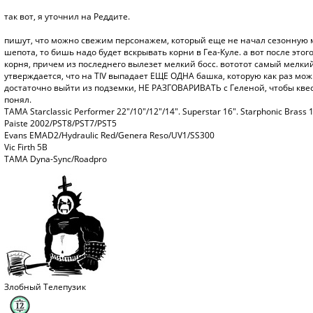
так вот, я уточнил на Реддите.
пишут, что можно свежим персонажем, который еще не начал сезонную м
шепота, то бишь надо будет вскрывать корни в Геа-Куле. а вот после это
корня, причем из последнего вылезет мелкий босс. вототот самый мелкий
утверждается, что на TIV выпадает ЕЩЕ ОДНА башка, которую как раз можн
достаточно выйти из подземки, НЕ РАЗГОВАРИВАТЬ с Геленой, чтобы квест 
понял.
TAMA Starclassic Performer 22"/10"/12"/14". Superstar 16". Starphonic Brass 
Paiste 2002/PST8/PST7/PST5
Evans EMAD2/Hydraulic Red/Genera Reso/UV1/SS300
Vic Firth 5B
TAMA Dyna-Sync/Roadpro
Злобный Телепузик