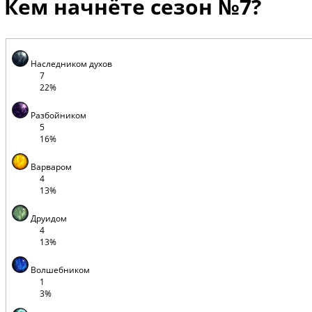
Кем начнёте сезон №7?
Наследником духов
7
22%
Разбойником
5
16%
Варваром
4
13%
Друидом
4
13%
Волшебником
1
3%