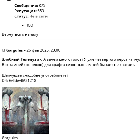
Сообщения:
875
Репутация:
653
Статус:
Не в сети
ICQ
Вернуться к началу
Gargules
» 26 фев 2025, 23:00
Злобный Телепузик
, А зачем много голов? Я уже четвертого перса качн
Вот камней (осколков) для крафта сезонных камней бывает не хватает.
Шепчущее снадобье употребляете?
D4: Evildevil#21218
Gargules