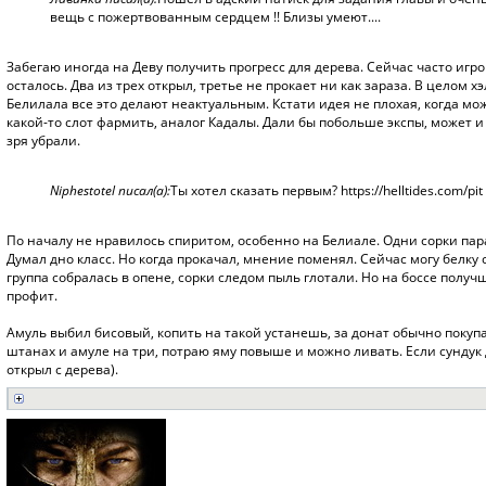
вещь с пожертвованным сердцем !! Близы умеют....
Забегаю иногда на Деву получить прогресс для дерева. Сейчас часто игро
осталось. Два из трех открыл, третье не прокает ни как зараза. В целом
Белилала все это делают неактуальным. Кстати идея не плохая, когда 
какой-то слот фармить, аналог Кадалы. Дали бы побольше экспы, может и
зря убрали.
Niphestotel писал(а):
Ты хотел сказать первым?
https://helltides.com/pit
По началу не нравилось спиритом, особенно на Белиале. Одни сорки пара
Думал дно класс. Но когда прокачал, мнение поменял. Сейчас могу белку 
группа собралась в опене, сорки следом пыль глотали. Но на боссе получ
профит.
Амуль выбил бисовый, копить на такой устанешь, за донат обычно покупа
штанах и амуле на три, потраю яму повыше и можно ливать. Если сундук д
открыл с дерева).