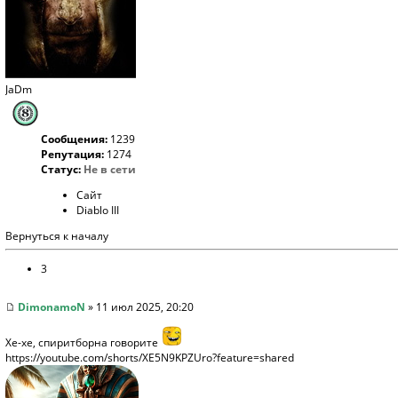
JaDm
Сообщения:
1239
Репутация:
1274
Статус:
Не в сети
Сайт
Diablo III
Вернуться к началу
3
DimonamoN
» 11 июл 2025, 20:20
Хе-хе, спиритборна говорите
https://youtube.com/shorts/XE5N9KPZUro?feature=shared