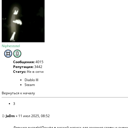
Niphestotel
Сообщения:
4015
Репутация:
3442
Статус:
Не в сети
Diablo III
Steam
Вернуться к началу
3
JaDm
» 11 июл 2025, 08:52
Лавинка писал(а):
Пошёл в адский натиск для задания главы и очень 