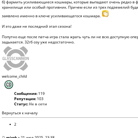
б) фармить усиливающиеся кошмары, которые выпадают очень редко в ф
хранилище или особый противник. Причем если из трех подземелий будет
заявлено именно в ключе усиливающегося кошмара.
И это даже не последний этап сезона!
Попутно еще после патча игра стала жрать чуть ли не всю доступную опер
задыхается. 32гб озу уже недостаточно.
welcome_child
Сообщения:
119
Репутация:
103
Статус:
Не в сети
Вернуться к началу
2
mirok
» 21 июл 2025, 23:38