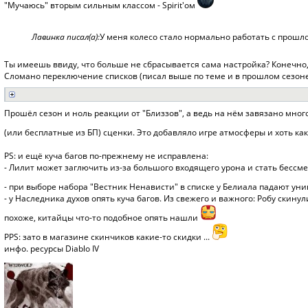
"Мучаюсь" вторым сильным классом - Spirit'ом
Лавинка писал(а):
У меня колесо стало нормально работать с прошло
Ты имеешь ввиду, что больше не сбрасывается сама настройка? Конечно, 
Сломано
переключение списков
(писал выше по теме и в
прошлом
сезоне
Прошёл сезон и ноль реакции от "Близзов", а ведь на нём завязано мно
(или бесплатные из БП) сценки. Это добавляло игре атмосферы и хоть ка
PS: и ещё куча багов по-прежнему не исправлена:
- Лилит может заглючить из-за большого входящего урона и стать бессм
- при выборе набора "Вестник Ненависти" в списке у Белиала падают уник
- у Наследника духов опять куча багов. Из свежего и важного: Робу скинул
похоже, китайцы что-то подобное опять нашли
PPS: зато в магазине скинчиков какие-то скидки ...
инфо. ресурсы Diablo IV