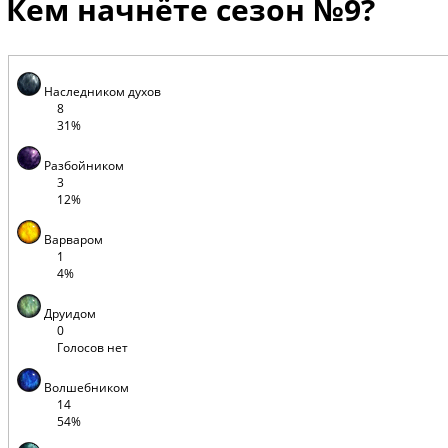
Кем начнёте сезон №9?
Наследником духов
8
31%
Разбойником
3
12%
Варваром
1
4%
Друидом
0
Голосов нет
Волшебником
14
54%