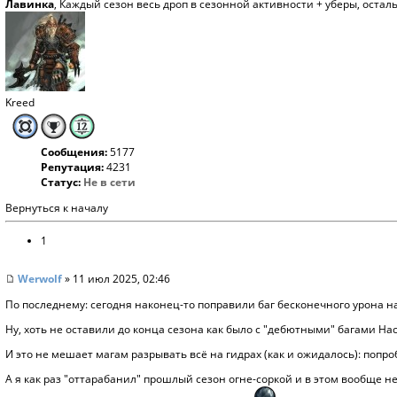
Лавинка
, Каждый сезон весь дроп в сезонной активности + уберы, осталь
Kreed
Сообщения:
5177
Репутация:
4231
Статус:
Не в сети
Вернуться к началу
1
Werwolf
» 11 июл 2025, 02:46
По последнему: сегодня наконец-то поправили баг бесконечного урона на
Ну, хоть не оставили до конца сезона как было с "дебютными" багами Н
И это не мешает магам разрывать всё на гидрах (как и ожидалось): попро
А я как раз "оттарабанил" прошлый сезон огне-соркой и в этом вообще 