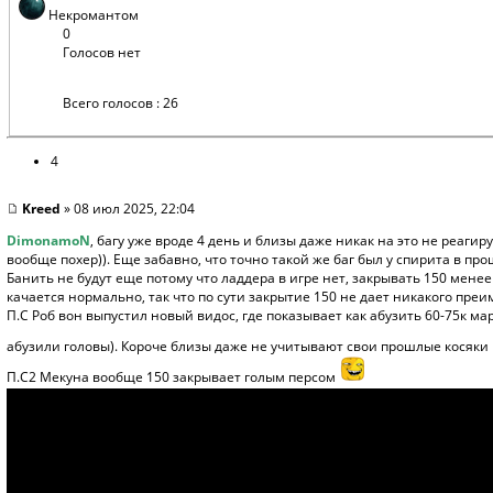
Некромантом
0
Голосов нет
Всего голосов : 26
4
Kreed
» 08 июл 2025, 22:04
DimonamoN
, багу уже вроде 4 день и близы даже никак на это не реаги
вообще похер)). Еще забавно, что точно такой же баг был у спирита в пр
Банить не будут еще потому что ладдера в игре нет, закрывать 150 менее 
качается нормально, так что по сути закрытие 150 не дает никакого преи
П.С Роб вон выпустил новый видос, где показывает как абузить 60-75к ма
абузили головы). Короче близы даже не учитывают свои прошлые косяки
П.С2 Мекуна вообще 150 закрывает голым персом