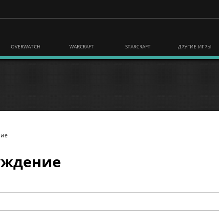
OVERWATCH
WARCRAFT
STARCRAFT
ДРУГИЕ ИГРЫ
ние
суждение