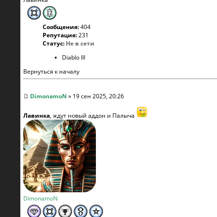
Сообщения:
404
Репутация:
231
Статус:
Не в сети
Diablo III
Вернуться к началу
DimonamoN
» 19 сен 2025, 20:26
Лавинка
, ждут новый аддон и Палыча
DimonamoN