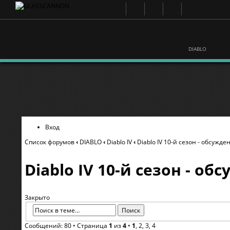
DIABLO
Вход
Список форумов
‹
DIABLO
‹
Diablo IV
‹
Diablo IV 10-й сезон - обсужде
Diablo IV 10-й сезон - об
Закрыто
Сообщений: 80 •
Страница
1
из
4
•
1
,
2
,
3
,
4