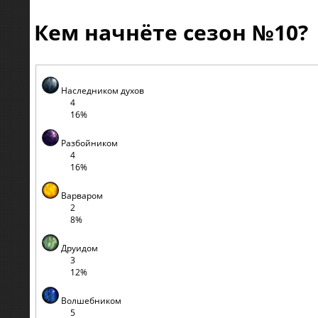
Кем начнёте сезон №10?
Наследником духов
4
16%
Разбойником
4
16%
Варваром
2
8%
Друидом
3
12%
Волшебником
5