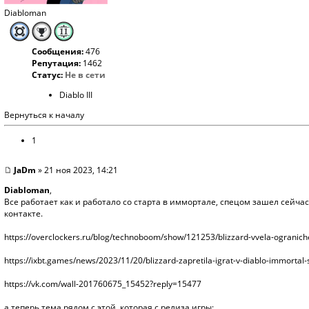
Diabloman
Сообщения:
476
Репутация:
1462
Статус:
Не в сети
Diablo III
Вернуться к началу
1
JaDm
» 21 ноя 2023, 14:21
Diabloman
,
Все работает как и работало со старта в иммортале, спецом зашел сейча
контакте.
https://overclockers.ru/blog/technoboom/show/121253/blizzard-vvela-ogranichen
https://ixbt.games/news/2023/11/20/blizzard-zapretila-igrat-v-diablo-immortal
https://vk.com/wall-201760675_15452?reply=15477
а теперь тема рядом с этой, которая с релиза игры: