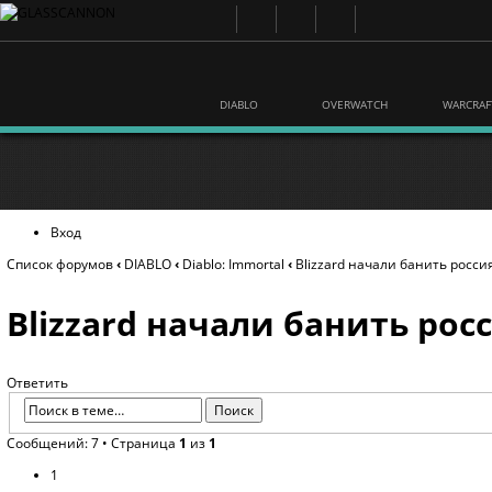
DIABLO
OVERWATCH
WARCRAF
Вход
Список форумов
‹
DIABLO
‹
Diablo: Immortal
‹
Blizzard начали банить россия
Blizzard начали банить росс
Ответить
Сообщений: 7 • Страница
1
из
1
1