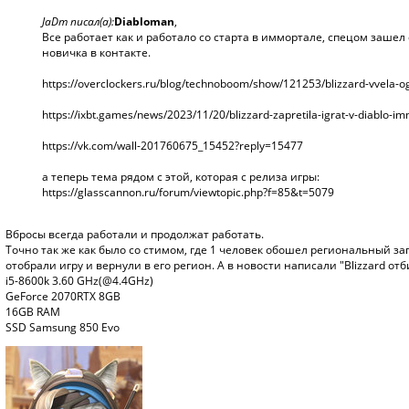
JaDm писал(а):
Diabloman
,
Все работает как и работало со старта в иммортале, спецом зашел
новичка в контакте.
https://overclockers.ru/blog/technoboom/show/121253/blizzard-vvela-ogr
https://ixbt.games/news/2023/11/20/blizzard-zapretila-igrat-v-diablo-i
https://vk.com/wall-201760675_15452?reply=15477
а теперь тема рядом с этой, которая с релиза игры:
https://glasscannon.ru/forum/viewtopic.php?f=85&t=5079
Вбросы всегда работали и продолжат работать.
Точно так же как было со стимом, где 1 человек обошел региональный зап
отобрали игру и вернули в его регион. А в новости написали "Blizzard отби
i5-8600k 3.60 GHz(@4.4GHz)
GeForce 2070RTX 8GB
16GB RAM
SSD Samsung 850 Evo