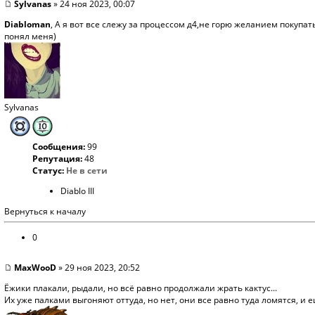
Sylvanas
» 24 ноя 2023, 00:07
Diabloman
, А я вот все слежу за процессом д4,не горю желанием покупат
понял меня)
Sylvanas
Сообщения:
99
Репутация:
48
Статус:
Не в сети
Diablo III
Вернуться к началу
0
MaxWooD
» 29 ноя 2023, 20:52
Ёжики плакали, рыдали, но всё равно продолжали жрать кактус...
Их уже палками выгоняют оттуда, но нет, они все равно туда ломятся, и ещ