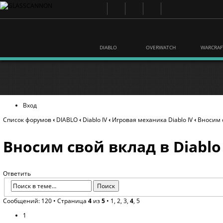
DIABLO
OVERWATCH
WARCRAF
Вход
Список форумов
‹
DIABLO
‹
Diablo IV
‹
Игровая механика Diablo IV
‹
Вносим с
Вносим свой вклад в Diablo
Ответить
Сообщений: 120 •
Страница
4
из
5
•
1
,
2
,
3
,
4
,
5
1