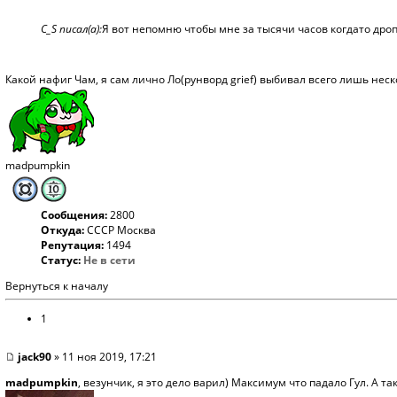
C_S писал(а):
Я вот непомню чтобы мне за тысячи часов когдато дро
Какой нафиг Чам, я сам лично Ло(рунворд grief) выбивал всего лишь неск
madpumpkin
Сообщения:
2800
Откуда:
СССР Москва
Репутация:
1494
Статус:
Не в сети
Вернуться к началу
1
jack90
» 11 ноя 2019, 17:21
madpumpkin
, везунчик, я это дело варил) Максимум что падало Гул. А та