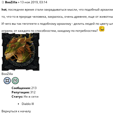
BooZilla
» 13 ноя 2019, 03:14
hot
, последнее время стали закрадываться мысли, что подобный архаизм -
то, что-то в природе человека, закралось, очень древнее, еще от животн
И чего вы так тяготеете к подобному архаизму - делить людей по цвету 
играем, от каждого по способностям, каждому по потребностям?
BooZilla
Сообщения:
213
Репутация:
312
Статус:
Не в сети
Diablo III
Вернуться к началу