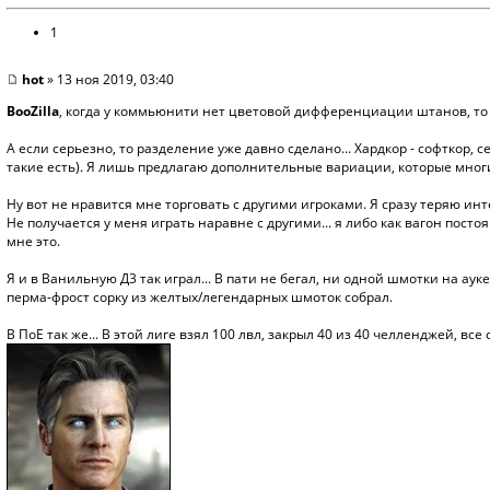
1
hot
» 13 ноя 2019, 03:40
BooZilla
, когда у коммьюнити нет цветовой дифференциации штанов, то 
А если серьезно, то разделение уже давно сделано... Хардкор - софткор, с
такие есть). Я лишь предлагаю дополнительные вариации, которые мног
Ну вот не нравится мне торговать с другими игроками. Я сразу теряю инте
Не получается у меня играть наравне с другими... я либо как вагон посто
мне это.
Я и в Ванильную Д3 так играл... В пати не бегал, ни одной шмотки на ауке
перма-фрост сорку из желтых/легендарных шмоток собрал.
В ПоЕ так же... В этой лиге взял 100 лвл, закрыл 40 из 40 челленджей, все 