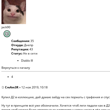
jack90
Сообщения:
35
Откуда:
Днепр
Репутация:
43
Статус:
Не в сети
Diablo III
Вернуться к началу
4
CreAm3R
» 12 ноя 2019, 10:18
Купил Д2 в коллекцию, дай думаю зайду на сек поржать с графения и спус
Ну тут в принципе всё уже обозначили. Хочется чтоб леги падали как в Д2
плане чтоб можно было упороться ну например у сорки чисто в лёд или чи