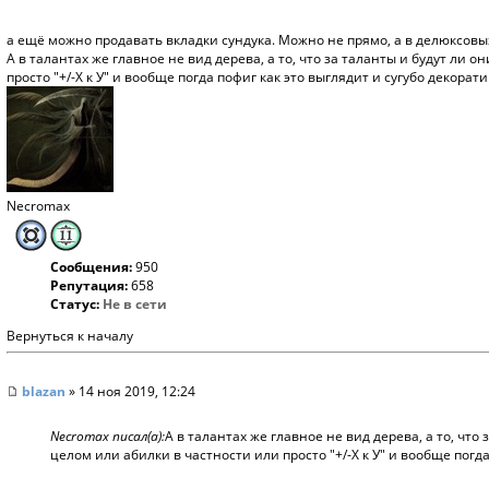
а ещё можно продавать вкладки сундука. Можно не прямо, а в делюксовых
А в талантах же главное не вид дерева, а то, что за таланты и будут ли
просто "+/-Х к У" и вообще погда пофиг как это выглядит и сугубо декорат
Necromax
Сообщения:
950
Репутация:
658
Статус:
Не в сети
Вернуться к началу
blazan
» 14 ноя 2019, 12:24
Necromax писал(а):
А в талантах же главное не вид дерева, а то, чт
целом или абилки в частности или просто "+/-Х к У" и вообще погд