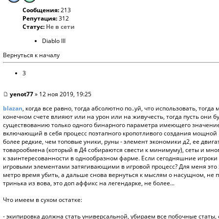
Сообщения:
213
Репутация:
312
Статус:
Не в сети
Diablo III
Вернуться к началу
3
yenot77
» 12 ноя 2019, 19:25
blazan
, когда все равно, тогда абсолютно по..уй, что использовать, тогд
конечном счете влияют или на урон или на живучесть, тогда пусть они 
существованию только одного бинарного параметра имеющего значение +
включающий в себя процесс поэтапного кропотливого создания мощной в
более редкие, чем топовые уники, руны - элемент экономики д2, ее двига
товарообмена (который в Д4 собираются свести к минимуму), сеты и мно
к заинтересованности в однообразном фарме. Если сегодняшние игроки
игровыми элементами затягивающими в игровой процесс? Для меня это з
метро время убить, а дальше снова вернуться к мыслям о насущном, не 
тринька из вова, это доп аффикс на легендарке, не более...
Что имеем в сухом остатке:
- экипировка должна стать универсальной, убираем все побочные статы,