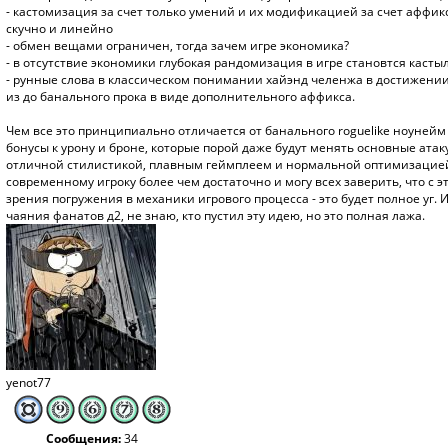
- кастомизация за счет только умений и их модификацией за счет аффик
скучно и линейно
- обмен вещами ограничен, тогда зачем игре экономика?
- в отсутствие экономики глубокая рандомизация в игре становтся касты
- рунные слова в классическом понимании хайэнд челенжа в достижен
из до банального прока в виде дополнительного аффикса.
Чем все это принципиально отличается от банального roguelike ноунейм
бонусы к урону и броне, которые порой даже будут менять основные атак
отличной стилистикой, плавным геймплеем и нормальной оптимизацией,
современному игроку более чем достаточно и могу всех заверить, что с э
зрения погружения в механики игрового процесса - это будет полное уг. 
чаяния фанатов д2, не знаю, кто пустил эту идею, но это полная лажа.
yenot77
Сообщения:
34