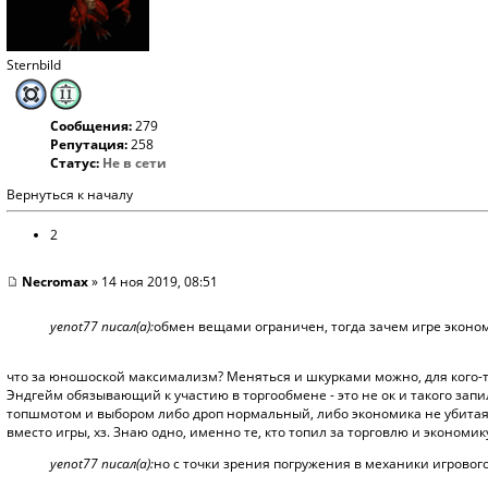
Sternbild
Сообщения:
279
Репутация:
258
Статус:
Не в сети
Вернуться к началу
2
Necromax
» 14 ноя 2019, 08:51
yenot77 писал(а):
обмен вещами ограничен, тогда зачем игре эконо
что за юношоской максимализм? Меняться и шкурками можно, для кого-то
Эндгейм обязывающий к участию в торгообмене - это не ок и такого запи
топшмотом и выбором либо дроп нормальный, либо экономика не убитая. В
вместо игры, хз. Знаю одно, именно те, кто топил за торговлю и экономик
yenot77 писал(а):
но с точки зрения погружения в механики игрового 