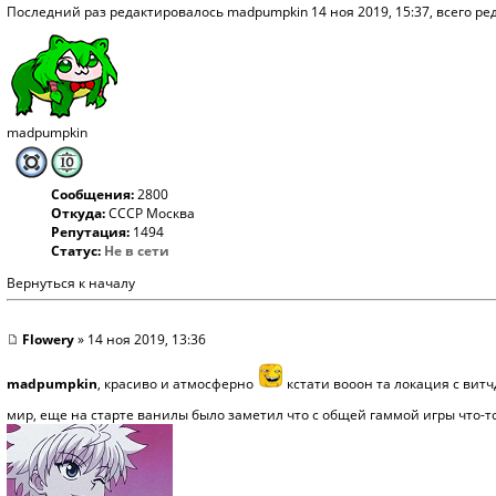
Последний раз редактировалось
madpumpkin
14 ноя 2019, 15:37, всего ре
madpumpkin
Сообщения:
2800
Откуда:
СССР Москва
Репутация:
1494
Статус:
Не в сети
Вернуться к началу
Flowery
» 14 ноя 2019, 13:36
madpumpkin
, красиво и атмосферно
кстати вооон та локация с витч
мир, еще на старте ванилы было заметил что с общей гаммой игры что-т