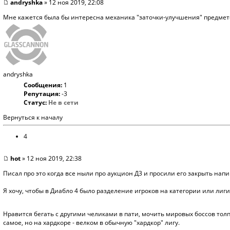
andryshka
» 12 ноя 2019, 22:08
Мне кажется была бы интересна механика "заточки-улучшения" предметов
andryshka
Сообщения:
1
Репутация:
-3
Статус:
Не в сети
Вернуться к началу
4
hot
» 12 ноя 2019, 22:38
Писал про это когда все ныли про аукцион Д3 и просили его закрыть напишу
Я хочу, чтобы в Диабло 4 было разделение игроков на категории или лиги 
Нравится бегать с другими челиками в пати, мочить мировых боссов толп
самое, но на хардкоре - велком в обычную "хардкор" лигу.