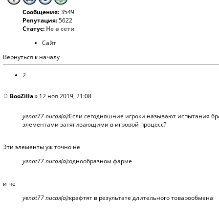
Сообщения:
3549
Репутация:
5622
Статус:
Не в сети
Сайт
Вернуться к началу
2
BooZilla
» 12 ноя 2019, 21:08
yenot77 писал(а):
Если сегодняшние игроки называют испытания бро
элементами затягивающими в игровой процесс?
Эти элементы уж точно не
yenot77 писал(а):
однообразном фарме
и не
yenot77 писал(а):
крафтят в результате длительного товарообмена