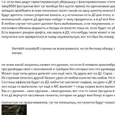
т.е. если вам дадут гарантированную уберцацку с фиксированными стата
овер9000 фастранов (вот тут вообще без шуток прямо) по одинаковым ди
западло проёбывть в игре несколько тысяч часов на одну шмотку можно был
будут дротить только упоротые азиаты, а у остальных есть Д2 для этого, а т
анимешный, короче д2-дрочеры найдут к чему придраться, а в д2 всё божь
В любом случае топ шмот должен быть выбиваемым, а не покупаемым, и тут
поголовно обязаны фармить и билды не взлетят пока не, если будет не уб
Есть вариант рэндом крафта, как амуль в Д3, что-нибудь такое может и за
получился или превратился в тыкву лоулвлельную, вот это был бы номер,
Sternbild писал(а):
В стримы не всматривался, но по беглому обзору,
жанра.
не знаю какой засранец назвал это рунами, но если б назвали крокозябр
про рунворды свои с экономикой и трейдом без которых они эти рунворды
Может ещё типы урона допилят или ещё чего. Ну друль вот из Д2. Сорка - 
Из стримов немного другой баланс урон-хп мобов-количество мобов. Но эт
Система аффиксов будет из Д3, мэйнстат распилят надвое, на урон и ДР.
лич когда-то выпилили, тут ещё и МС выпилят + тогда скорее всего выпил
Как и с рунами... каки срунами... какисрунами, вот что-то такое про руны в
А из д2 вернутся пассивные таланты, которые не дадут вам бонус в один к
полностью не прокачиваемое, тут не попишешь, но таланты будут только 