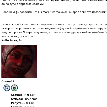
да по сути я пересказываю Д2 -_-
Вообщем философия "less is more", когда каждый дроп леги это праздник.
Главная проблема в том что правила сейчас в индустрии диктуют консоли
вечеров с корешами постебал на диване(ну акей в данном случае пару н
надо попросту. Я верю в лучшее, что им всетаки удастся найти какой-то 
ностальгию, посмотрим.
Kulle Story, Bro
CreAm3R
Сообщения:
139
Откуда:
Purvciems
Репутация:
140
Статус:
Не в сети