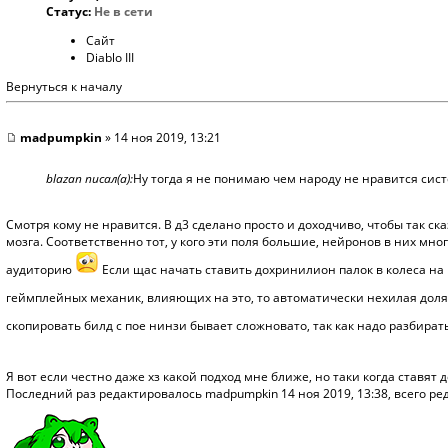
Статус:
Не в сети
Сайт
Diablo III
Вернуться к началу
madpumpkin
» 14 ноя 2019, 13:21
blazan писал(а):
Ну тогда я не понимаю чем народу не нравится сист
Смотря кому не нравится. В д3 сделано просто и доходчиво, чтобы так
мозга. Соответственно тот, у кого эти поля большие, нейронов в них мн
аудиторию
Если щас начать ставить дохринилион палок в колеса на
геймплейных механик, влияющих на это, то автоматически нехилая доля 
скопировать билд с пое нинзи бывает сложновато, так как надо разбират
Я вот если честно даже хз какой подход мне ближе, но таки когда ставят 
Последний раз редактировалось
madpumpkin
14 ноя 2019, 13:38, всего ре