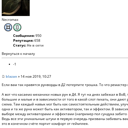
Necromax
Сообщения:
950
Репутация:
658
Статус:
Не в сети
Вернуться к началу
-1
blazan
» 14 ноя 2019, 10:27
Если вам так нравятся рунворды в Д2 потерпите трошка. То что ремастер
А вот что касаемо механики новых рун в Д4. Я тут на днях забежал в ВоВ
большие и малые и в зависимости от того в какой слот пихать, они дают
схема. Там каждый навык мог быть как самостоятельным действием, улуч
одна и та же руна может быть как активатором, так и эффектом. В зависи
выборе между активаторами и эффектами (например пол сундука забито о
Ведь все эти уникальные штуки в первую очередь призваны забивать вам
это в конечном счёте портит комфорт от геймплея.