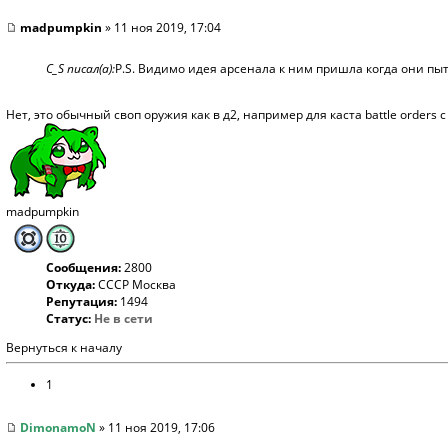
madpumpkin
» 11 ноя 2019, 17:04
C_S писал(а):
P.S. Видимо идея арсенала к ним пришла когда они пыт
Нет, это обычный своп оружия как в д2, например для каста battle orders 
madpumpkin
Сообщения:
2800
Откуда:
СССР Москва
Репутация:
1494
Статус:
Не в сети
Вернуться к началу
1
DimonamoN
» 11 ноя 2019, 17:06