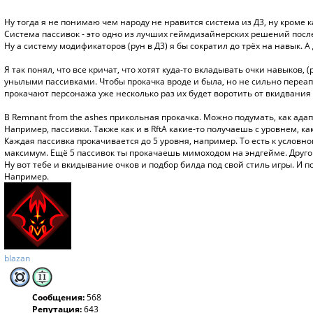
Ну тогда я не понимаю чем народу не нравится система из Д3, ну кроме 
Система пассивок - это одно из лучших геймдизайнерских решений посл
Ну а систему модификаторов (рун в Д3) я бы сократил до трёх на навык.
Я так понял, что все кричат, что хотят куда-то вкладывать очки навыков, 
унылыми пассивками. Чтобы прокачка вроде и была, но не сильно переапы
прокачают персонажа уже несколько раз их будет воротить от вкидвания 
В Remnant from the ashes прикольная прокачка. Можно подумать, как адап
Например, пассивки. Также как и в RftA какие-то получаешь с уровнем, к
Каждая пассивка прокачивается до 5 уровня, например. То есть к условному
максимум. Ещё 5 пассивок ты прокачаешь мимоходом на эндгейме. Другой
Ну вот тебе и вкидывание очков и подбор билда под свой стиль игры. И по
Например.
blazan
Сообщения:
568
Репутация:
643