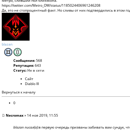
Метро, сливший пол близзкона.
https://twitter.com/Metro_OW/status/1185024406961246208
Да, это не стопроцентный факт. Но сливы от них подтвердились в этом го
blazan
Сообщения:
568
Репутация:
643
Статус:
Не в сети
Сайт
Diablo III
Вернуться к началу
0
Necromax
» 14 ноя 2019, 11:55
blazan писал(а):
в первую очередь призваны забивать вам сундук, ч