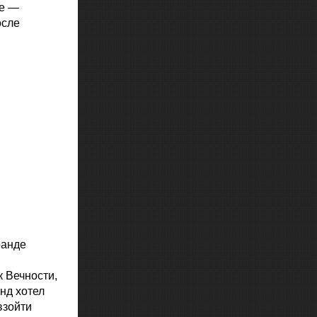
не —
осле
ранде
 Вечности,
нд хотел
взойти