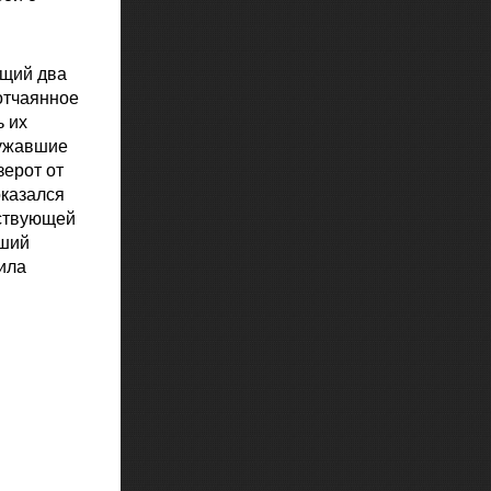
ющий два
отчаянное
ь их
ружавшие
зерот от
оказался
рствующей
вший
ила