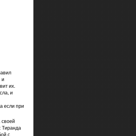
лавил
 и
вит их.
сла, и
а если при
 своей
: Тиранда
бой с