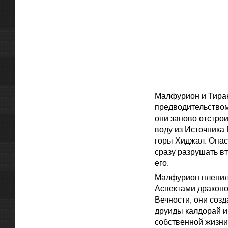
Малфурион и Тиран
предводительством
они заново отстрои
воду из Источника
горы Хиджал. Опас
сразу разрушать вт
его.
Малфурион пленил 
Аспектами драконо
Вечности, они соз
друиды калдорай и
собственной жизни