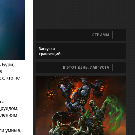
СТРИМЫ
Загрузка
трансляций...
 Бури,
В ЭТОТ ДЕНЬ, 7 АВГУСТА
в
х, кто не
га
друидом.
влениям
ли умные,