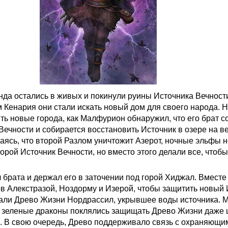
да остались в живых и покинули руины Источника Вечност
 Кенария они стали искать новый дом для своего народа. Н
ть новые города, как Малфурион обнаружил, что его брат с
 Вечности и собирается восстановить Источник в озере на 
аясь, что второй Разлом уничтожит Азерот, ночные эльфы н
орой Источник Вечности, но вместо этого делали все, чтоб
брата и держал его в заточении под горой Хиджал. Вместе
в Алекстразой, Ноздорму и Изерой, чтобы защитить новый 
дали Древо Жизни Нордрассил, укрывшее воды источника. 
 зеленые драконы поклялись защищать Древо Жизни даже 
. В свою очередь, Древо поддерживало связь с охраняющи