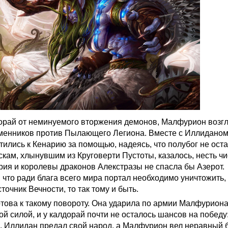
орай от неминуемого вторжения демонов, Малфурион возг
менников против Пылающего Легиона. Вместе с Иллиданом
ились к Кенарию за помощью, надеясь, что полубог не оста
кам, хлынувшим из Круговерти Пустоты, казалось, несть чи
ия и королевы драконов Алекстразы не спасла бы Азерот.
что ради блага всего мира портал необходимо уничтожить, 
точник Вечности, то так тому и быть.
това к такому повороту. Она ударила по армии Малфуриона
й силой, и у калдорай почти не осталось шансов на победу
, Иллидан предал свой народ, а Малфурион вел неравный 