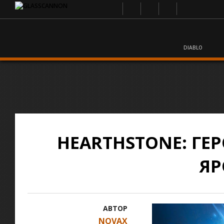
DIABLO
HEARTHSTONE: Г
ЯР
АВТОР
NOVAX