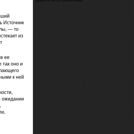
2026-09-12T21:00:00+0300
вший
ь Источник
лы, — то
стекает из
т
 в ее
 так оно и
ылающего
ными к ней
ности,
в ожидании
,
ти,