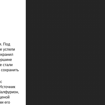
и. Под
е успели
охранил
вершине
е стали
ы сохранить
 с
Источник
Малфурион,
ценой
ми его