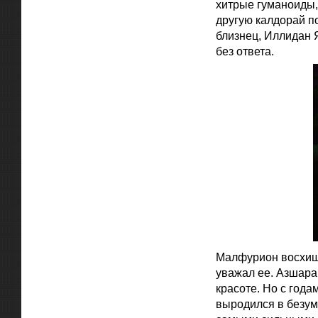
хитрые гуманоиды,
другую калдорай п
близнец, Иллидан Я
без ответа.
Малфурион восхища
уважал ее. Азшара 
красоте. Но с год
выродился в безум