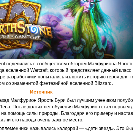
nment поделились с сообществом обзором Малфуриона Ярость
а вселенной Warcraft, который представляет данный класс 
оре разработчики попытались изложить историю героя для те
ом со знаменитой фэнтезийной вселенной Blizzard.
а Blizzard (
Источник
)
назад Малфурион Ярость Бури был лучшим учеником полубо
Леса. После долгих лет обучения Малфурион стал первым 
 на помощь силы природы. Благодаря его примеру и наста
жизни его народа очень важное место.
оплеменники назывались калдорай — «дети звезд». Это бы