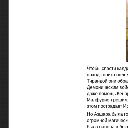
Чтобы спасти калд
поход своих сопле
Тирандой они обрат
Демоническим войс
даже помощь Кенар
Малфурион решил, 
этом пострадает Ис
Но Азшара была го
огромной магическо
была ранена в бою