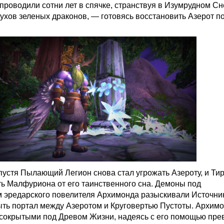
проводили сотни лет в спячке, странствуя в Изумрудном С
ухов зеленых драконов, — готовясь восстановить Азерот п
спустя Пылающий Легион снова стал угрожать Азероту, и Ти
ь Малфуриона от его таинственного сна. Демоны под
 эредарского повелителя Архимонда разыскивали Источник
ыть портал между Азеротом и Круговертью Пустоты. Архимо
 сокрытыми под Древом Жизни, надеясь с его помощью пре