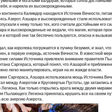
умелыми и богатыми калдорай, которых сочла достойными
себя, и нарекла их высокорожденными.
о континента Калимдор находился Источник Вечности, пита
есь Азерот. Азшара и высокорожденные стали использоват
опускали к нему только тех, кого считали достойными его си
ара и высокорожденные не ведали, что магия, которая прои
 и которой они так беспечно пользуются, опасна и вызывае
, как королева погружается в пучину безумия, и знал, что
н, в первую очередь, источник Вечности. В известной мере
ление силами Источника привлекло внимание правителя П
титана Саргераса, который понял, что Азшарой и приближен
но легко манипулировать, играя на их жажде власти.
вки Саргераса, Азшара использовала мощь Источника Веч
тал между Азеротом и Круговертью Пустоты, где затаились 
Легиона. Как только открылись врата между двумя мирами
я Пылающего Легиона принялась крушить все на своем пу
ь всю энергию Азерота.