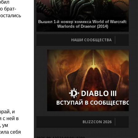
юбил
о брат-
 остались
Вышел 1-й номер комикса World of Warcraft:
Warlords of Draenor (2014)
НАШИ СООБЩЕСТВА
рай, и
 с ней в
BLIZZCON 2026
, ум
жила себя