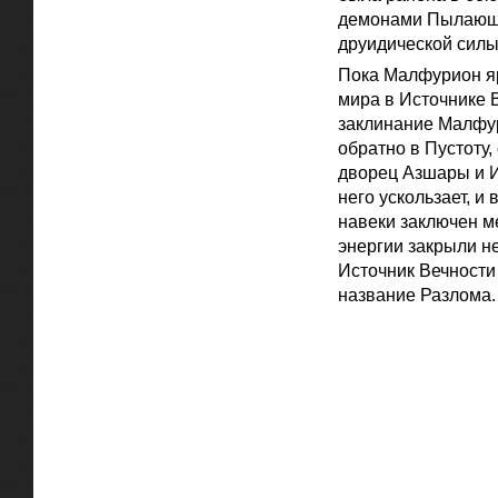
демонами Пылающег
друидической силы
Пока Малфурион я
мира в Источнике 
заклинание Малфур
обратно в Пустоту
дворец Азшары и И
него ускользает, и
навеки заключен м
энергии закрыли н
Источник Вечности
название Разлома.