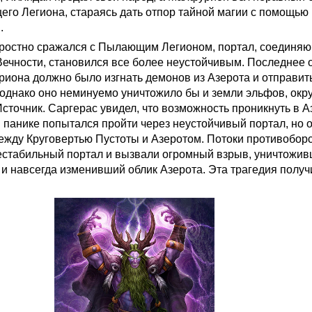
о Легиона, стараясь дать отпор тайной магии с помощью
.
ростно сражался с Пылающим Легионом, портал, соединя
Вечности, становился все более неустойчивым. Последнее 
иона должно было изгнать демонов из Азерота и отправит
, однако оно неминуемо уничтожило бы и земли эльфов, ок
сточник. Саргерас увидел, что возможность проникнуть в А
 в панике попытался пройти через неустойчивый портал, но 
ежду Круговертью Пустоты и Азеротом. Потоки противобо
естабильный портал и вызвали огромный взрыв, уничтожи
 и навсегда изменивший облик Азерота. Эта трагедия получ