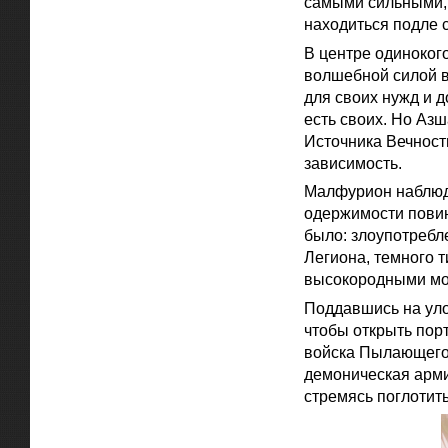
самыми сильными, 
находиться подле 
В центре одиноког
волшебной силой в
для своих нужд и д
есть своих. Но Азш
Источника Вечности
зависимость.
Малфурион наблюдал
одержимости повине
было: злоупотреб
Легиона, темного 
высокородными мож
Поддавшись на уло
чтобы открыть пор
войска Пылающего 
демоническая арми
стремясь поглотит