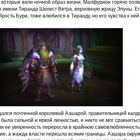
 которые вели ночной образ жизни. Малфурион горячо пол
о имени Тиранда Шелест Ветра, верховную жрицу Элуны. Ег
рость Бури, тоже влюбился в Тиранду, но его чувства к ней
лся почтенной королевой Азшарой, правительницей калдо
была сильной и яркой личностью, и никто не мог сравниться
ами ее уверенность переросла в крайнюю самовлюбленность
ие, а жажда власти перешла всякие границы. Азшара окру