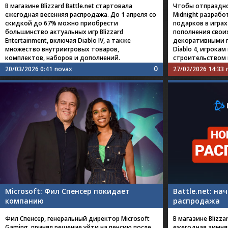
В магазине Blizzard Battle.net стартовала
Чтобы отпраздн
ежегодная весенняя распродажа. До 1 апреля со
Midnight разрабо
скидкой до 67% можно приобрести
подарков в играх 
большинство актуальных игр Blizzard
пополнения свои
Entertainment, включая Diablo IV, а также
декоративными п
множество внутриигровых товаров,
Diablo 4, игрока
комплектов, наборов и дополнений.
строительством 
0
20/03/2026 0:41
novax
27/02/2026 14:33
Microsoft: Фил Спенсер покидает
Battle.net: на
компанию
распродажа
Фил Спенсер, генеральный директор Microsoft
В магазине Blizza
Gaming, принял решение уйти на пенсию после
ежегодная зимняя