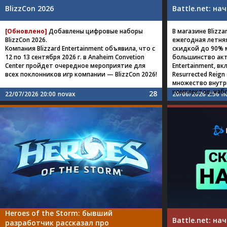
BlizzCon 2026
Battle.net: н
[Обновлено]
Добавлены цифровые наборы
В магазине Blizza
BlizzCon 2026.
ежегодная летняя
Компания Blizzard Entertainment объявила, что с
скидкой до 90% 
12 по 13 сентября 2026 г. в Anaheim Convetion
большинство акту
Center пройдет очередное мероприятие для
Entertainment, вкл
всех поклонников игр компании — BlizzCon 2026!
Resurrected Reign 
множество внутр
комплектов, наб
28
22/07/2026 20:00
novax
20/06/2026 2:56
n
Heroes of the Storm: бывший
Battle.net: н
разработчик рассказал про