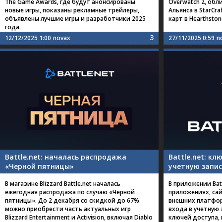
The Game Awards, где будут анонсированы
Overwatch 2, обл
новые игры, показаны рекламные трейлеры,
Альянса в StarCra
объявлены лучшие игры и разработчики 2025
карт в Hearthston
года.
3
12/12/2025 1:00
novax
27/11/2025 0:59
n
Battle.net: началась распродажа
Battle.net: кл
«Черной пятницы»
учетную запис
В магазине Blizzard Battle.net началась
В приложении Bat
ежегодная распродажа по случаю «Черной
приложениях, сай
пятницы». До 2 декабря со скидкой до 67%
внешних платфор
можно приобрести часть актуальных игр
входа в учетную 
Blizzard Entertainment и Activision, включая Diablo
ключей доступа,