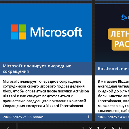
Microsoft планирует очередные
Battle.net: н
сокращения
Microsoft планирует очередное сокращение
В магазине Blizza
сотрудников своего игрового подразделения
ежегодная летняя
Xbox, чтобы оправиться после покупки Activision
скидкой до 67% 
Blizzard и как следует подготовиться к
большинство акту
пришествию следующего поколения консолей.
Entertainment, вк
Сокращения коснутся и Blizzard Entertainment.
множество внутр
комплектов, наб
1
28/06/2025 21:06
novax
18/06/2025 14:40
<
1
2
3
4
5
6