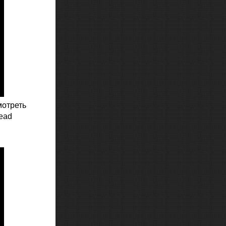
мотреть
ead