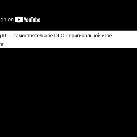
ght
— самостоятельное DLC к оригинальной игре.
ht