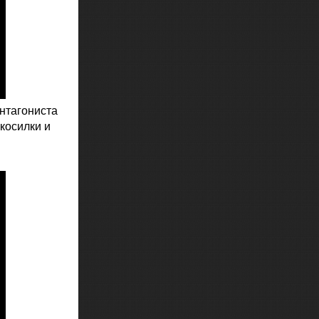
антагониста
косилки и