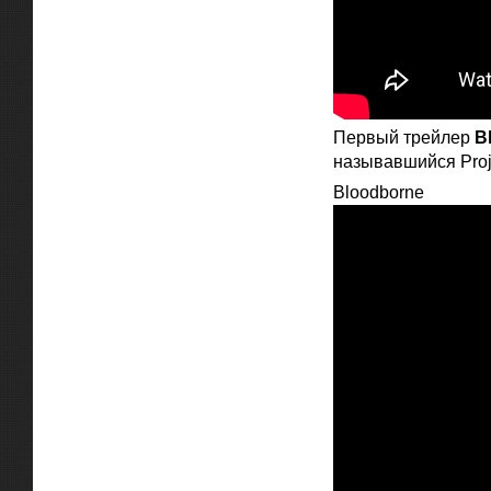
Первый трейлер
B
называвшийся Proje
Bloodborne