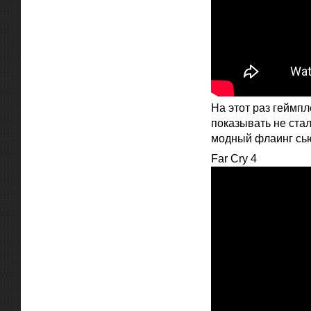
На этот раз геймп
показывать не стал
модный флаинг сью
Far Cry 4