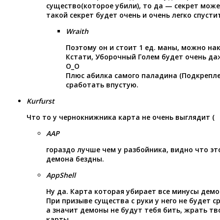
существо(которое убили), то да — секрет мож
такой секрет будет очень и очень легко спусти
Wraith
Поэтому он и стоит 1 ед. маны, можно на
Кстати, Уборочный Голем будет очень даж
О_О
Плюс абилка самого паладина (Подкрепле
сработать впустую.
Kurfurst
Что то у чернокнижника карта не очень выглядит (
AAP
гораздо лучше чем у разбойника, видно что эт
демона бездны.
AppShell
Ну да. Карта которая убирает все минусы демо
При призыве существа с руки у него не будет 
а значит демоны не будут тебя бить, жрать тв
карты