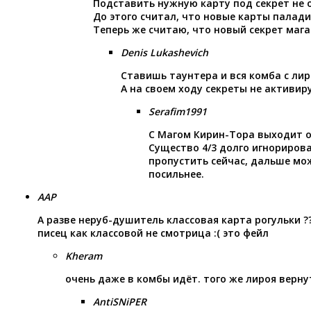
Подставить нужную карту под секрет не 
До этого считал, что новые карты палад
Теперь же считаю, что новый секрет мага
Denis Lukashevich
Ставишь таунтера и вся комба с лир
А на своем ходу секреты не активи
Serafim1991
С Магом Кирин-Тора выходит о
Существо 4/3 долго игнорирова
пропустить сейчас, дальше мо
посильнее.
AAP
А разве неруб-душитель классовая карта рогульки ??
писец как классовой не смотрица :( это фейл
Kheram
очень даже в комбы идёт. того же лироя верну
AntiSNiPER