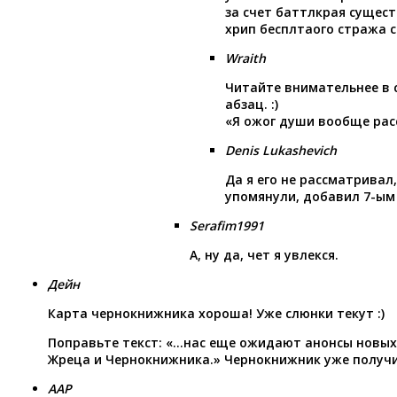
за счет баттлкрая сущест
хрип бесплтаого стража с
Wraith
Читайте внимательнее в 
абзац. :)
«Я ожог души вообще рас
Denis Lukashevich
Да я его не рассматривал,
упомянули, добавил 7-ым
Serafim1991
А, ну да, чет я увлекся.
Дейн
Карта чернокнижника хороша! Уже слюнки текут :)
Поправьте текст: «…нас еще ожидают анонсы новых
Жреца и Чернокнижника.» Чернокнижник уже получил
AAP