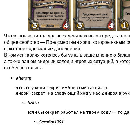
Что ж, новые карты для всех девяти классов представлен
общее свойство — Предсмертный хрип, которое явным о
сюжетное содержание дополнения.
В комментариях хотелось бы узнать ваше мнение о балан
а также вашем видении колод и игровых ситуаций, в кото
особенно сильны.
Kheram
что-то у мага секрет имбоватый какой-то.
лирой+секрет. на следующий ход у нас 2 лироя в руке
hzkto
если бы секрет работал на твоем ходу — то да
Serafim1991