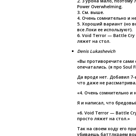
2. 3 урона мало, поэтому
Power Overwhelming.
3. См. выше.
4. Очень сомнительно и н
5. Хороший вариант (но в
все Локи ее используют).
6. Void Terror — Battle Cr
ляжет на стол.
Denis Lukashevich
«Вы противоречите сами 
опечатались. (я про Soul Fir
Да вроде нет. Добавил 7
что даже не рассматрива
«4. Очень сомнительно и 
Я и написал, что бредовы
«6. Void Terror — Battle C
просто ляжет на стол.»
Так на своем ходу его пр
убиваешь баттлкраем во