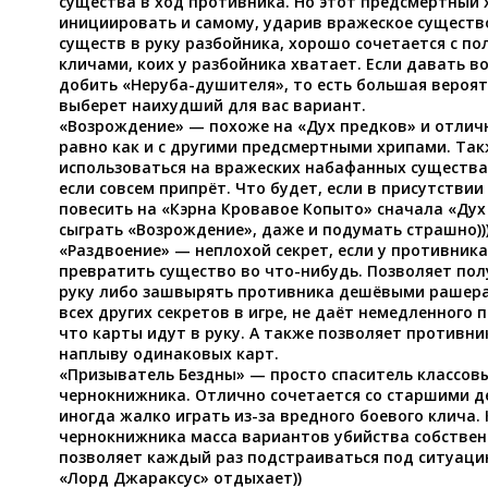
существа в ход противника. Но этот предсмертный
инициировать и самому, ударив вражеское существо
существ в руку разбойника, хорошо сочетается с п
кличами, коих у разбойника хватает. Если давать 
добить «Неруба-душителя», то есть большая вероят
выберет наихудший для вас вариант.
«Возрождение» — похоже на «Дух предков» и отличн
равно как и с другими предсмертными хрипами. Та
использоваться на вражеских набафанных существа
если совсем припрёт. Что будет, если в присутстви
повесить на «Кэрна Кровавое Копыто» сначала «Дух
сыграть «Возрождение», даже и подумать страшно))
«Раздвоение» — неплохой секрет, если у противник
превратить существо во что-нибудь. Позволяет пол
руку либо зашвырять противника дешёвыми рашерам
всех других секретов в игре, не даёт немедленного
что карты идут в руку. А также позволяет противни
наплыву одинаковых карт.
«Призыватель Бездны» — просто спаситель классов
чернокнижника. Отлично сочетается со старшими д
иногда жалко играть из-за вредного боевого клича. 
чернокнижника масса вариантов убийства собствен
позволяет каждый раз подстраиваться под ситуацию
«Лорд Джараксус» отдыхает))