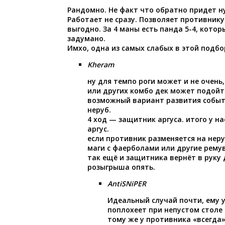
Рандомно. Не факт что обратно придет н
Работает не сразу. Позволяет противнику
выгодно. За 4 маны есть панда 5-4, котор
задумано.
Имхо, одна из самых слабых в этой подбо
Kheram
ну для темпо роги может и не очень,
или других комбо дек может подойт
возможный вариант развития событ
неруб.
4 ход — защитник аргуса. итого у нас
аргус.
если противник разменяется на неру
маги с фаерболами или другие ремув
так ещё и защитника вернёт в руку
розыгрыша опять.
AntiSNiPER
Идеальный случай почти, ему 
поплохеет при непустом столе и
тому же у противника «всегда»