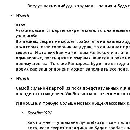
Введут какие-нибудь хардмоды, за них и будут
Wraith
BTW.
Что же касается карты-секрета мага, то она весьма
уж и имба.
Во-первых секрет не может сработать на вашем ход
Во-вторых, если соперник не дурак, то он начнет пр
секрета. И эта «имба» может вам же боком и выйти.
одинаковых, пусть даже и жирных, юнитов в руке не
преимущества. Того же Рагнароса будет не выгодно 
время как ваш оппонент может заполнить все поле. 
Wraith
Самой сильной картой из пока представленных личн
паладина (отмщение). Уж больно много чего можно с 
И вообще, я требую больше новых общеклассовых кар
Serafim1991
Как по мне — у шамана лучше(хотя я сам пала
Хотя, если секрет паладина не будет срабатыва