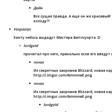
Дейн
Все сущая правда. А еще он же красивый! 
колоду?!
Vespasian
Ханту небось выдадут Мистера Бигглсуорта :D
lordgold
прочитал про него, прикольно если его введут 
novax
Из секретных закромов Blizzard, новая ка
http://i.imgur.com/6immnwE.png
novax
Из секретных закромов Blizzard, новая ка
http://i.imgur.com/6immnwE.png
lordgold