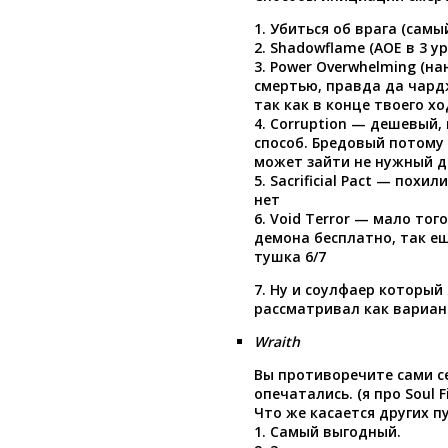
1. Убиться об врага (самы
2. Shadowflame (АОЕ в 3 у
3. Power Overwhelming (на
смертью, правда да чард
так как в конце твоего х
4. Corruption — дешевый
способ. Бредовый потому 
может зайти не нужный д
5. Sacrificial Pact — похи
нет
6. Void Terror — мало то
демона бесплатно, так ещ
тушка 6/7
7. Ну и соулфаер который
рассматривал как вариан
Wraith
Вы противоречите сами с
опечатались. (я про Soul Fir
Что же касается других п
1. Самый выгодный.