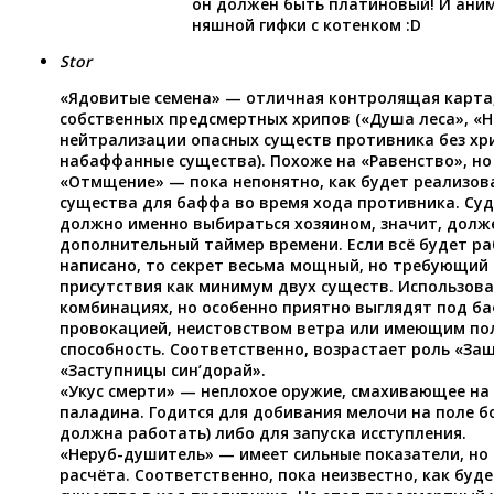
он должен быть платиновый! И аним
няшной гифки с котенком :D
Stor
«Ядовитые семена» — отличная контролящая карта,
собственных предсмертных хрипов («Душа леса», «Не
нейтрализации опасных существ противника без хри
набаффанные существа). Похоже на «Равенство», но 
«Отмщение» — пока непонятно, как будет реализов
существа для баффа во время хода противника. Суд
должно именно выбираться хозяином, значит, долж
дополнительный таймер времени. Если всё будет раб
написано, то секрет весьма мощный, но требующий
присутствия как минимум двух существ. Использов
комбинациях, но особенно приятно выглядят под б
провокацией, неистовством ветра или имеющим по
способность. Соответственно, возрастает роль «За
«Заступницы син’дорай».
«Укус смерти» — неплохое оружие, смахивающее на
паладина. Годится для добивания мелочи на поле б
должна работать) либо для запуска исступления.
«Неруб-душитель» — имеет сильные показатели, но
расчёта. Соответственно, пока неизвестно, как буд