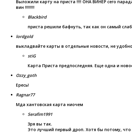
Выложили карту на приста !!!! ОНА ВИНЕР сего парада
вин !!!!!!!!
Blackbird
приста решили бафнуть, так как он самый сла
lordgold
выкладвайте карты в отдельные новости, не удобн
stiG
Карта Приста предпоследняя. Еще одна и новос
Ozzy_goth
Ересь!
Ragnar77
Мда хантовская карта ниочем
Serafim1991
Зря вы так.
Это лучший первый дроп. Хотя бы потому, что 