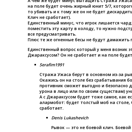
А чем же будет минус вытащить Стража Ужаса?
на поле будет очень жирный юнит 5/7, которог
то убивать и к тому же он не будет дискардить
Клич не сработает).
Единственный минус, что игрок лишается чард
поместить эту карту в колоду, то нужно подст
все предусматривать.
Плюс те же огненные бесы не будут дамажить ге
Единственный вопрос который у меня возник эт
Джараксусом? Он не сработает и на поле будет
Serafim1991
Стража Ужаса берут в основном из-за рыв
Окажись он на столе без срабатывания б
противник сможет выгодно и безопасно д
урона в лицо или по своим существам) у
А с Джараксусом будет тоже самое, как е
алармобот: будет толстый моб на столе, 
сработает.
Denis Lukashevich
Рывок — это не боевой клич. Боевой