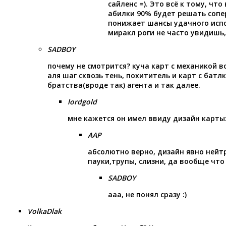
сайленс =). Это всё к тому, чт
абилки 90% будет решать сопер
понижает шансы удачного испо
миракл роги не часто увидишь,
SADBOY
почему не смотрится? куча карт с механикой в
аля шаг сквозь тень, похититель и карт с бат
братства(вроде так) агента и так далее.
lordgold
мне кажется он имел ввиду дизайн карты:
AAP
абсолютно верно, дизайн явно нейт
пауки,трупы, слизни, да вообще что 
SADBOY
ааа, не понял сразу :)
VolkaDlak