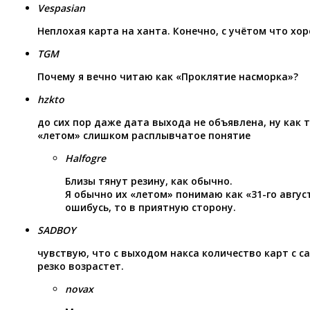
Vespasian
Неплохая карта на ханта. Конечно, с учётом что хо
TGM
Почему я вечно читаю как «Проклятие насморка»?
hzkto
до сих пор даже дата выхода не объявлена, ну как 
«летом» слишком расплывчатое понятие
Halfogre
Близы тянут резину, как обычно.
Я обычно их «летом» понимаю как «31-го август
ошибусь, то в приятную сторону.
SADBOY
чувствую, что с выходом накса количество карт с с
резко возрастет.
novax