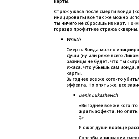
карты.
Страж ужаса после смерти воида (
иницировать) все так же можно испо
ты ничего не сбросишь из карт. По-
гораздо профитнее стража скверны.
Wraith
Смерть Воида можно иницииро
Души (ну или реже всего Ликом
разницы не будет, что ты сыг
Ужаса, что убьешь сам Воида, 
карты.
Выгоднее все же кого-то убить
эффекта. Но опять же, все завис
Denis Lukashevich
«Выгоднее все же кого-то
ждать эффекта. Но опять ж
:)»
Я ожог души вообще расс
Способы инициации смер