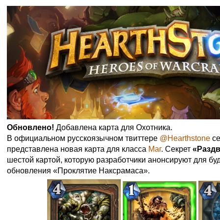
Обновлено!
Добавлена карта для Охотника.
В официальном русскоязычном твиттере
@Hearthstone
се
представлена новая карта для класса
Маг
. Секрет
«Разд
шестой картой, которую разработчики анонсируют для бу
обновления «Проклятие Наксрамаса».