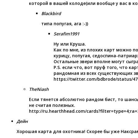
которой в вашей колоде(или вообще у вас в ко
Blackbird
типа попугая, ага :-))
Serafim1991
Ну или Круша.
Как по мне, из плохих карт можно п
курицу, попугая, седоспина-патриар
Остальные звери вполне могут сыгра
P.S. если что, вот пруф того, что ка
рандомная из всех существующих з
https://twitter.com/bdbrode/status/4
TheNiash
Если тянется абсолютно рандом бист, то шансы
не считая полезных.
http://ru.hearthhead.com/cards?filter=type=4;ra=
Дейн
Хорошая карта для охотника! Скорее бы уже Наксра