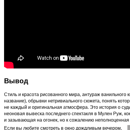
Вывод
Стиль и красота рисованного мира, антураж ванильного 
название), обрывки нетривиального сюжета, понять кото
не каждый и оригинальная атмосфера. Это история о су
неоновая вывеска последнего спектакля в Мулен Руж, к
и зазывающая на огонек, но к сожалению неполноценная 
Если вы любите смотреть в окно дождливым вечером,