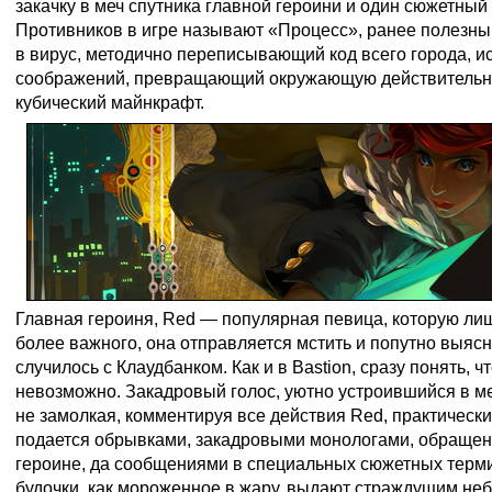
закачку в меч спутника главной героини и один сюжетный 
Противников в игре называют «Процесс», ранее полезн
в вирус, методично переписывающий код всего города, ис
соображений, превращающий окружающую действительно
кубический майнкрафт.
Главная героиня, Red — популярная певица, которую лиш
более важного, она отправляется мстить и попутно выясня
случилось с Клаудбанком. Как и в Bastion, сразу понять, ч
невозможно. Закадровый голос, уютно устроившийся в ме
не замолкая, комментируя все действия Red, практическ
подается обрывками, закадровыми монологами, обращен
героине, да сообщениями в специальных сюжетных терм
будочки, как мороженное в жару, выдают страждущим не