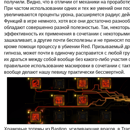
получили. Видно, что в отличии от механики на проработк
При частом использовании одних и тех же умений они п
увеличиваются проценты урона, расширяется радиус дейс
Функций в игре немного, хотя все они достаточно разноо
обладают совершенно разной полезностью. Так, некотор
эффективность их применения в сочетании с некоторым
зашкаливает, а другие почти бесполезны и не приносят п
кроме помощи процессу в убиении Red. Призываемый дру
гипноза, может почти в одиночку расправится с любой гр
их драться между собой вообще без какого-либо участия 
правильное использование маскировки в сочетании с такт
вообще делают нашу певицу практически бессмертной.
Храмовые тотемы из Bastion, усиливающие врагов, в Tran