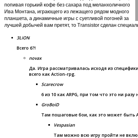
попивая горький кофе без сахара под меланхоличного
Ива Монтана, играющего из лежащего рядом модного
планшета, а динамичные игры с суетливой погоней за
лучшей добычей вам претят, то Тransistоr сделан специал
3LiON
Всего 6?!
novax
Да. Игра рассматривалась исходя из специфик
всего как Action-rpg.
Scarecrow
6 из 10 как ARPG, при том что это ни разу 
GroBoiD
Там пошаговые бои, как это может быть А
Vespasian
Там можно всю игру пройти не вкл