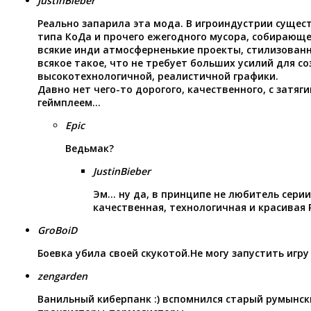
JustinBieber
Реально запарила эта мода. В игроиндустрии сущес
типа КоДа и прочего ежегодного мусора, собирающе
всякие инди атмосферненькие проекты, стилизован
всякое такое, что не требует больших усилий для с
высокотехнологичной, реалистичной графики.
Давно нет чего-то дорогого, качественного, с зат
геймплеем…
Epic
Ведьмак?
JustinBieber
Эм… ну да, в принципе не любитель серии,
качественная, технологичная и красивая 
GroBoiD
Боевка убила своей скукотой.Не могу запустить игру
zengarden
Ванильный киберпанк :) вспомнился старый румынск