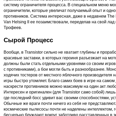
систему ограничителя процесса. В специальном меню м
ограничители, которые увеличат получаемый опыт и одн
противников. Система интересная, даже в недавнем The In
Van Helsing II ее позаимствовали, переделав на свой лад
Трофеев.
Сырой Процесс
Вообще, в Transistor сильно не хватает глубины и прораб
красивые заставки, в которых героиня разъезжает на мот
должны были стать отдельными уровнями со своим игров
с противниками), а бои могли быть и разнообразнее. Мо
ходячих тостеров от местного яблочного производителя 
игры быстро утомляет. Благо самих боев в игре на самом 
наскрести противников можно максимум на один акт любо
Интересен и оригинален (для Transistor само собой) лиш
где последний босс удивит вас своими способностями, ус
Обычные же враги почти ничего из себя не представляют
космические пылесосы почти не наделены интеллектом, г
бесцельно блуждают вокруг заботливо расставленных в 