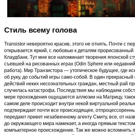
Стиль всему голова
Transistor невероятно красив, этого не отнять. Почти с п
открывается яркий, с любовью к деталям прорисованный
Клаудбанк. Тут мне все напоминает творения японской сту
съевшей на рисованных играх (Odin Sphere или недавний
работа). Мир Транзистора — утопическое будущее, где ис
об руку, до событий игры само-собой. В один прекрасный
действий неких несознательных граждан, местный рай пр
случилась катастрофа. Последствия мы наблюдаем собс
мере прохождения ощущаются аллюзии на Матрицу, такое 
самом деле происходит внутри некой виртуальной реальн
подтверждает почти все происходящее, отпроцессоренны
передают привет незабвенному агенту Смиту, все, от на
до окружающего мира намекает, а иногда прямым текстом
компьютерное происхождение. Так же можно вспомнить п