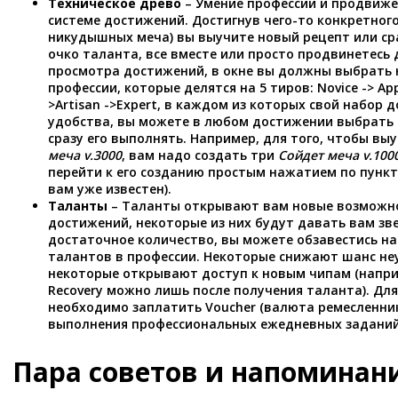
Техническое древо
– Умение профессии и продвиже
системе достижений. Достигнув чего-то конкретного
никудышных меча) вы выучите новый рецепт или сра
очко таланта, все вместе или просто продвинетесь 
просмотра достижений, в окне вы должны выбрать
профессии, которые делятся на 5 тиров: Novice -> App
>Artisan ->Expert, в каждом из которых свой набор 
удобства, вы можете в любом достижении выбрать 
сразу его выполнять. Например, для того, чтобы вы
меча v.3000
, вам надо создать три
Сойдет меча v.100
перейти к его созданию простым нажатием по пункт
вам уже известен).
Таланты
– Таланты открывают вам новые возможн
достижений, некоторые из них будут давать вам зв
достаточное количество, вы можете обзавестись на
талантов в профессии. Некоторые снижают шанс неу
некоторые открывают доступ к новым чипам (напри
Recovery можно лишь после получения таланта). Дл
необходимо заплатить Voucher (валюта ремесленник
выполнения профессиональных ежедневных заданий
Пара советов и напоминан