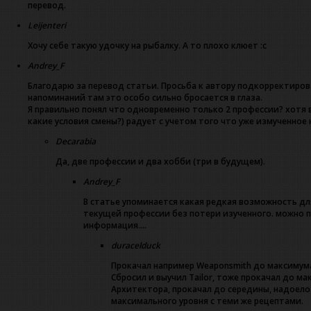
перевод.
Leijenteri
Хочу себе такую удочку на рыбалку. А то плохо клюет :с
Andrey_F
Благодарю за перевод статьи. Просьба к автору подкорректиров
напоминаний там это особо сильно бросается в глаза.
Я правильно понял что одновременно только 2 профессии? хотя
какие условия смены?) радует с учетом того что уже измученное
Decarabia
Да, две профессии и два хобби (три в будущем).
Andrey_F
В статье упоминается какая редкая возможность дл
текущей профессии без потери изученного. можно п
информация….
duracelduck
Прокачал например Weaponsmith до максимума
Сбросил и выучил Tailor, тоже прокачал до ма
Архитектора, прокачал до середины, надоело 
максимального уровня с теми же рецептами.