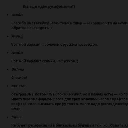
Всё еще ждём русификации?)
AxoBix
Спасибо за статейку! Блок-схемка супер — и хорошо что на англ
обратно переводить :)
AxoBix
Вот мой вариант таблички с русским переводом.
AxoBix
Вот мой вариант схемки, на русском :)
Bishma
Спасибо!
mrGr1m
отыграл ЗБТ, потом ОБТ ( пока не купил, но в планах есть) — но 
много персов с фармом ресов для трех основных чаров с крафто
крафтер. соло выкачать профу тяжко. много надо ресов/денех/вр
имхо.
Infius
Не будет русификации в ближайшем будущем тончно. Юзайте ад