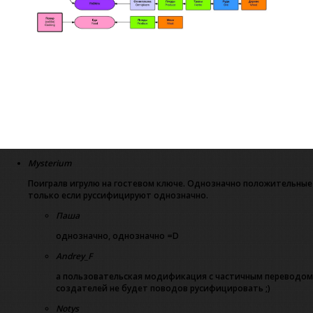
Mysterium
Поигралв игрулю на гостевом ключе. Однозначно положительные 
только если руссифицируют однозначно.
Паша
однозначно, однозначно =D
Andrey_F
а пользовательская модификация с частичным переводом? 
создателей не будет поводов русифицировать ;)
Notys