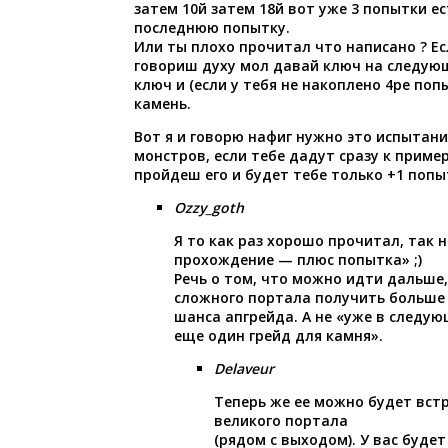
затем 10й затем 18й вот уже 3 попытки ес
последнюю попытку.
Или ты плохо прочитал что написано ? Е
говориш духу мол давай ключ на следующ
ключ и (если у тебя не накоплено 4ре поп
камень.
Вот я и говорю нафиг нужно это испытан
монстров, если тебе дадут сразу к пример
пройдеш его и будет тебе только +1 попы
Ozzy_goth
Я то как раз хорошо прочитал, так 
прохождение — плюс попытка» ;)
Речь о том, что можно идти дальше,
сложного портала получить больше 
шанса апгрейда. А не «уже в следу
еще один грейд для камня».
Delaveur
Теперь же ее можно будет вст
великого портала
(рядом с выходом). У вас буде