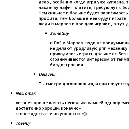
дело , особенно когда игра уже куплена, 
нахаляву нафиг платить, требую лут с бос
Чем сильнее и больше будет зависимость 
профита, тем больше в нее будут играть,
люди в марвел и пое даж играют , а тут 
SomeGuy
в ПоЕ и Марвел люди не придумываю
не делают уродливую рпг-механику
приходилось играть дольше от безы
ограничиваются интересом от гейм
билдостроения
Delaveur
Ты смотри договоришься, и они почувств
Necromax
«станет проще качать несколько камней одновремен
достаточно хороши, конечно»
скорее «достаточно упороты» =))
TovviLy