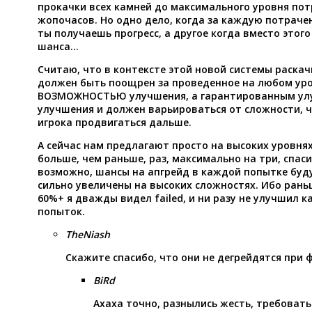
прокачки всех камней до максимального уровня пот
жопочасов. Но одно дело, когда за каждую потрач
ты получаешь прогресс, а другое когда вместо этого
шанса…
Считаю, что в контексте этой новой системы раска
должен быть поощрен за проведенное на любом уро
ВОЗМОЖНОСТЬЮ улучшения, а гарантированным улу
улучшения и должен варьироваться от сложности,
игрока продвигаться дальше.
А сейчас нам предлагают просто на высоких уровнях
больше, чем раньше, раз, максимально на три, спаси
возможно, шансы на апгрейд в каждой попытке буд
сильно увеличены на высоких сложностях. Ибо рань
60%+ я дважды видел failed, и ни разу не улучшил к
попыток.
TheNiash
Скажите спасибо, что они не дегрейдятся при 
BiRd
Ахаха точно, разнылись жесть, требовать