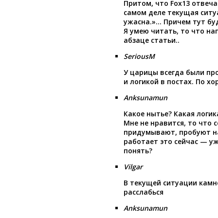
Притом, что Fox13 отвеча
самом деле текущая ситу
ужасна.»… Причем тут бу
Я умею читать, то что на
абзаце статьи..
SeriousM
У царицы всегда были пр
и логикой в постах. По х
Anksunamun
Какое нытье? Какая логик
Мне не нравится, то что с
придумывают, пробуют на 
работает это сейчас — у
понять?
Vilgar
В текущей ситуации камн
расслабься
Anksunamun