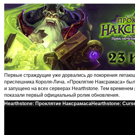
Первые страждущие уже дорвались до покорения летающ
приспешника Короля-Лича. «Проклятие Наксрамаса» был
и запущено на всех серверах Hearthstone. Тем временем р
показали первый официальный ролик обновления.
Hearthstone: Проклятие Наксрамаса
Hearthstone: Curs