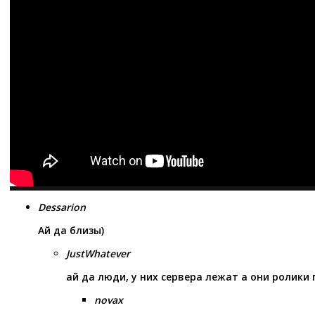
Dessarion
Ай да близы)
JustWhatever
ай да люди, у них сервера лежат а они ролики 
novax