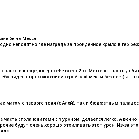
жиме была Мекса.
 одно непонятно где награда за пройденное крыло в гер реж
только в конце, когда тебе всего 2 хп Мексе осталось добит
тебя видео с прохождением геройской мексы без неё :) а та
ак магом с первого трая (с Алей), так и бюджетным паладос
 часть стола юнитами с 1 уроном, делается легко. А вечно
рочие будут очень хорошо отхиливать этот урон. Из-за это
мале.