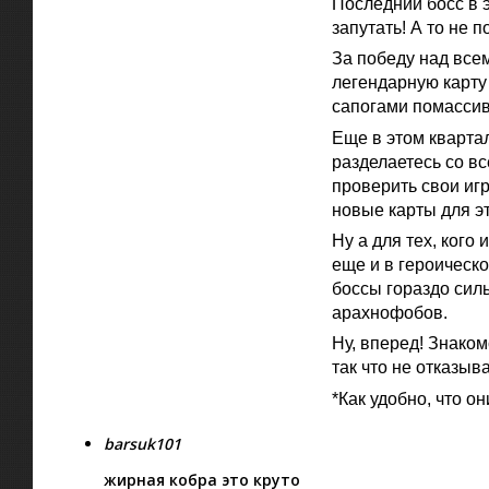
Последний босс в 
запутать! А то не 
За победу над все
легендарную карту
сапогами помассив
Еще в этом кварта
разделаетесь со в
проверить свои иг
новые карты для эт
Ну а для тех, ког
еще и в героическо
боссы гораздо силь
арахнофобов.
Ну, вперед! Знако
так что не отказыв
*Как удобно, что о
barsuk101
жирная кобра это круто