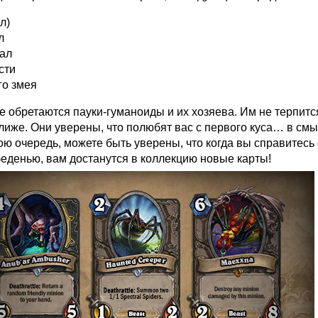
л)
л
ал
сти
го змея
е обретаются пауки-гуманоиды и их хозяева. Им не терпитс
лиже. Они уверены, что полюбят вас с первого куса… в смы
вою очередь, можете быть уверены, что когда вы справитесь
беденью, вам достанутся в коллекцию новые карты!