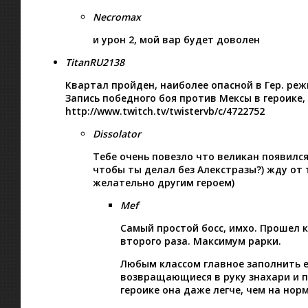
Necromax
и урон 2, мой вар будет доволен
TitanRU2138
Квартал пройден, наиболее опасной в Гер. ре
Запись победного боя против Мексы в героике,
http://www.twitch.tv/twistervb/c/4722752
Dissolator
Тебе очень повезло что великан появился 
чтобы ты делал без Алекстразы?) жду от 
желательно другим героем)
Mef
Самый простой босс, имхо. Прошел к
второго раза. Максимум рарки.
Любым классом главное заполнить её
возвращающиеся в руку знахари и п
героике она даже легче, чем на нор