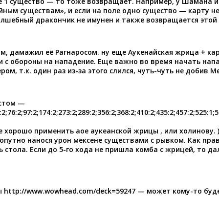
ле 1 существо — то тоже возвращает. Например, у Шамана 
айным существам», и если на поле одно существо — карту н
олшебный дракончик не имунен и также возвращается этой
м, дамажил её Рагнаросом. ну еще Аукенайская жрица + ка
и с обороны на нападение. Еще важно во время начать напа
м, т.к. один раз из-за этого слился, чуть-чуть не добив Ме
истом —
6:2;97:2;174:2;273:2;289:2;356:2;368:2;410:2;435:2;457:2;525:1;5
е хорошо применить аое аукеанской жрицы , или холинову. 
путно нанося урон мексене существами с рывком. Как пра
 стола. Если до 5-го хода не пришла комба с жрицей, то д
ы
http://www.wowhead.com/deck=59247
— может кому-то буд