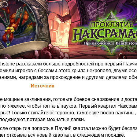
thstone рассказали больше подробностей про первый Паучи
омили игроков с боссами этого крыла некрополя, двумя ос
ниями, наградами за прохождение и другими деталями об
а Blizzard (
Источник
)
 мощные заклинания, готовьте боевое снаряжение и доста
 потяжелее, чтобы топтать пауков. Первый квартал Наксрам
рыт! Только ступайте осторожно, там везде полно паутины, 
 поджидают, потирая мохнатые лапки.
сле открытия попасть в Паучий квартал можно будет беспла
ет открываться новый квартал, в следующем порядке.