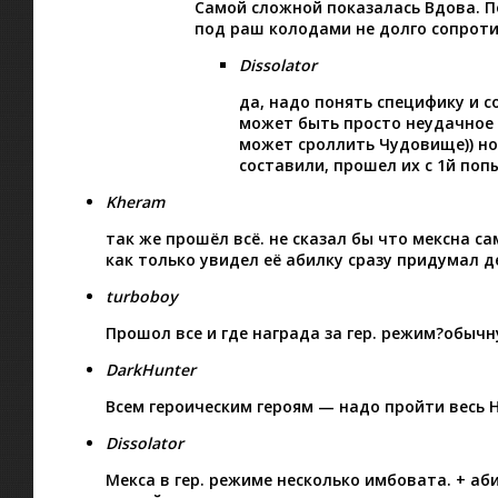
Самой сложной показалась Вдова. По
под раш колодами не долго сопроти
Dissolator
да, надо понять специфику и 
может быть просто неудачное 
может сроллить Чудовище)) но
составили, прошел их с 1й по
Kheram
так же прошёл всё. не сказал бы что мексна са
как только увидел её абилку сразу придумал де
turboboy
Прошол все и где награда за гер. режим?обычн
DarkHunter
Всем героическим героям — надо пройти весь Н
Dissolator
Мекса в гер. режиме несколько имбовата. + аб