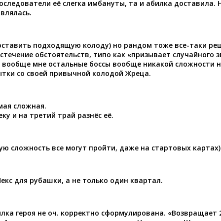
следователи её слегка имбануты, та и абилка доставила. Н
влялась.
составить подходящую колоду) но рандом тоже все-таки ре
стечение обстоятельств, типо как «призывает случайного з
 вообще мне остальные боссы вообще никакой сложности н
пытки со своей привычной колодой Жреца.
мая сложная.
ку и на третий трай разнёс её.
ую сложность все могут пройти, даже на стартовых картах)
екс для рубашки, а не только один квартал.
илка героя не оч. корректно сформулирована. «Возвращает 