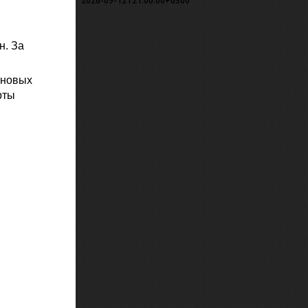
2026-09-12T21:00:00+0300
н. За
 новых
рты