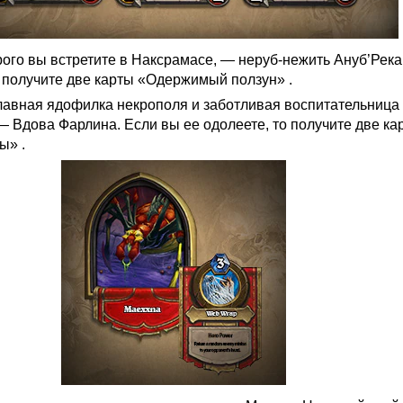
рого вы встретите в Наксрамасе, — неруб-нежить Ануб’Река
 получите две карты «Одержимый ползун» .
лавная ядофилка некрополя и заботливая воспитательница
— Вдова Фарлина. Если вы ее одолеете, то получите две ка
ы» .