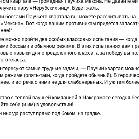
этом квартале — громадная паучиха Мексна. Не давайте ей
получите пару «Нерубских яиц». Будет жаль.
ми боссами Паучьего квартала вы можете рассчитывать на
 «Мексна». Вот когда вашим противникам придется запасат
нее!*
ле можно пройти два особых классовых испытания — когда
семи боссами в обычном режиме. В этих испытаниях вам пр
ровые навыки для определенного класса, а за победу вы по
ого класса.
о интересуют самые трудные задачи, — Паучий квартал можн
м режиме (опять-таки, когда пройдете обычный). В героиче
нее, и встреча с ними не для слабонервных. И уж тем боле
мство с теплой паучьей компанией в Наксрамасе сегодня бе
айте себе (и им) в удовольствии!
ни иногда растут прямо под боком, на грядке.