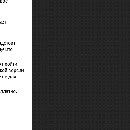
 вас
ься
едстоит
лучите
о пройти
ской версии
е не для
сплатно,