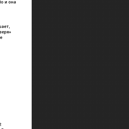
о и она
шает,
веря»
е
2