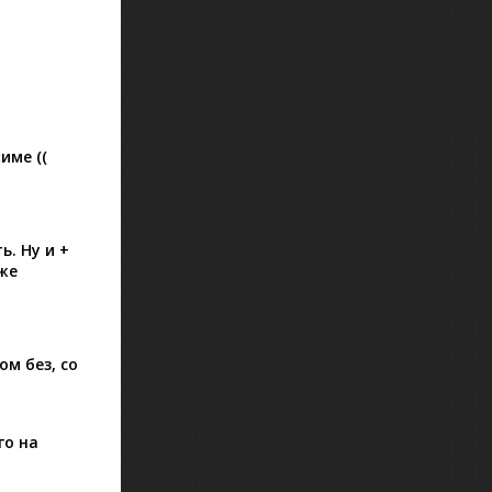
име ((
ь. Ну и +
кже
ом без, со
го на