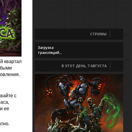
СТРИМЫ
Загрузка
трансляций...
й квартал
В ЭТОТ ДЕНЬ, 7 АВГУСТА
обыми
новления.
вайте с
аса,
и ее
тно.