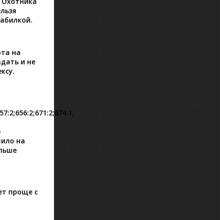
и Охотника
ельзя
 абилкой.
рта на
дать и не
ксу.
57:2;656:2;671:2;674:1
;
)
вило на
альше
ет проще с