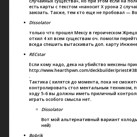
случайных существа», но при этом если на по
есть карты с текстом «наносит Х урона 2 случ
заюзать. Также, тем кто еще не пробовал — В
Dissolator
только что прошел Мексу в героическом Жрецо
отхил 4 хп всем существам оч. помогли перейт
вседа спешить вытаскивать доп. карту Инженеро
RECstar
Если кому надо, дека на убийство мексены пр
http://www.hearthpwn.com/deckbuilder/priest#38:2;7
.
Тактика ( хилятся до момента, пока не сможет
контролировать стол ментальным техником, по
ходу 5-6 вы должны иметь приличный контроль
играть особого смысла нет.
Dissolator
Вот мой альтернативный вариант колод
ней)
Bobrik