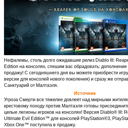
Нефалемы, столь долго ожидавшие релиз Diablo III: Reaper
Edition на консолях, спешим вас обрадовать: дополнени
продажу! С сегодняшнего дня вы можете приобрести игру
версии для консолей нового поколения) и сразу же отпр
Санктуарий от Малтаэля.
Официальная цитата Blizzard (
Источник
)
Угроза Смерти все тяжелее довлеет над мирными жителям
крестовому походу против Малтаэля готовы присоедини
целые легионы игроков на консолях! Версия
Diablo® III:
Ultimate Evil Edition™
для консолей
PlayStation®3
,
PlaySt
Xbox One™
поступила в продажу.