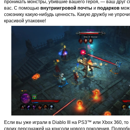
проникать монстры, убившие вашего героя, — ваш друг с
вас. С помощью
внутриигровой почты
и
подарков
можн
союзнику какую-нибудь ценность. Какую дружбу не упроч
красивой упаковке!
Если вы уже играли в Diablo III на PS3™ или Xbox 360, т
своих персонажей на консоли нового поколения. Подроб