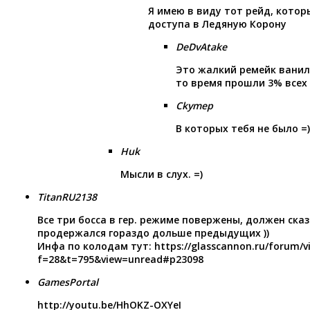
Я имею в виду тот рейд, кото
доступа в Ледяную Корону
DeDvAtake
Это жалкий ремейк ванил
то время прошли 3% всех
Ckymep
В которых тебя не было =)
Huk
Мысли в слух. =)
TitanRU2138
Все три босса в гер. режиме повержены, должен ска
продержался гораздо дольше предыдущих ))
Инфа по колодам тут:
https://glasscannon.ru/forum/v
f=28&t=795&view=unread#p23098
GamesPortal
http://youtu.be/HhOKZ-OXYeI