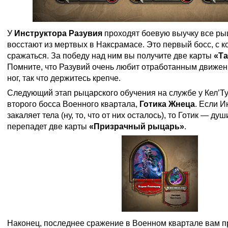
У
Инструктора Разувия
проходят боевую выучку все ры
восстают из мертвых в Наксрамасе. Это первый босс, с 
сражаться. За победу над ним вы получите две карты
«Т
Помните, что Разувий очень любит отработанным движен
ног, так что держитесь крепче.
Следующий этап рыцарского обучения на службе у Кел’Ту
второго босса Военного квартала,
Готика Жнеца
. Если И
закаляет тела (ну, то, что от них осталось), то Готик — душ
перепадет две карты
«Призрачный рыцарь»
.
Наконец, последнее сражение в Военном квартале вам п