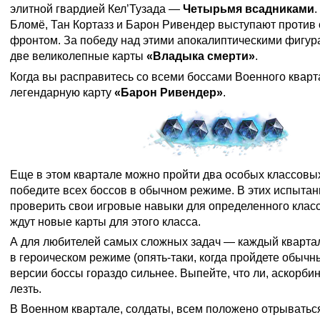
элитной гвардией Кел’Тузада —
Четырьмя всадниками
.
Бломё, Тан Кортазз и Барон Ривендер выступают против
фронтом. За победу над этими апокалиптическими фигур
две великолепные карты
«Владыка смерти»
.
Когда вы расправитесь со всеми боссами Военного кварта
легендарную карту
«Барон Ривендер»
.
Еще в этом квартале можно пройти два особых классовы
победите всех боссов в обычном режиме. В этих испытан
проверить свои игровые навыки для определенного класса
ждут новые карты для этого класса.
А для любителей самых сложных задач — каждый кварта
в героическом режиме (опять-таки, когда пройдете обычн
версии боссы гораздо сильнее. Выпейте, что ли, аскорбин
лезть.
В Военном квартале, солдаты, всем положено отрываться