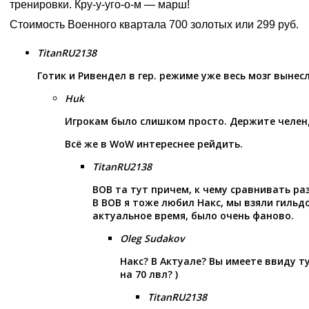
тренировки. Кру-у-уго-о-м — марш!
Стоимость Военного квартала 700 золотых или 299 руб.
TitanRU2138
Готик и Ривендел в гер. режиме уже весь мозг вынес
Huk
Игрокам было слишком просто. Держите челен
Всё же в WoW интереснее рейдить.
TitanRU2138
ВОВ та тут причем, к чему сравнивать раз
В ВОВ я тоже любил Накс, мы взяли гильд
актуальное время, было очень фаново.
Oleg Sudakov
Накс? В Актуале? Вы имеете ввиду т
на 70 лвл? )
TitanRU2138