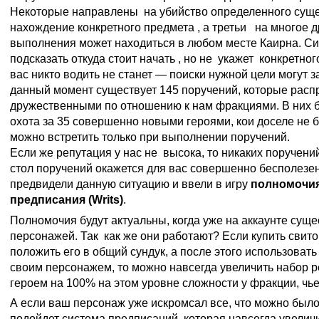
Некоторые направлены на убийство определенного сущес
нахождение конкретного предмета , а третьи на многое д
выполнения может находиться в любом месте Каирна. С
подсказать откуда стоит начать , но не укажет конкретно
вас никто водить не станет — поиски нужной цели могут з
данный момент существует 145 поручений, которые рас
дружественными по отношению к нам фракциями. В них б
охота за 35 совершенно новыми героями, кои доселе не 
можно встретить только при выполнении поручений.
Если же репутация у нас не высока, то никаких поручений
стол поручений окажется для вас совершенно бесполезен
предвидели данную ситуацию и ввели в игру
полномочия
предписания (Writs)
.
Полномочия будут актуальны, когда уже на аккаунте суще
персонажей. Так как же они работают? Если купить свит
положить его в общий сундук, а после этого использовать
своим персонажем, то можно навсегда увеличить набор 
героем на 100% на этом уровне сложности у фракции, чь
А если ваш персонаж уже искромсал все, что можно было 
подойдет система предписаний, которая навсегда увелич