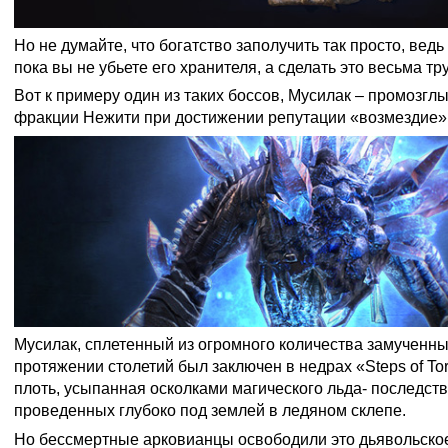
Но не думайте, что богатство заполучить так просто, ведь 
пока вы не убьете его хранителя, а сделать это весьма тр
Вот к примеру один из таких боссов, Мусилак – промозглы
фракции Нежити при достижении репутации «возмездие»
Мусилак, сплетенный из огромного количества замученны
протяжении столетий был заключен в недрах «Steps of To
плоть, усыпанная осколками магического льда- последств
проведенных глубоко под землей в ледяном склепе.
Но бессмертные арковианцы освободили это дьявольское