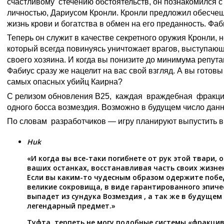
счастливому стечению обстоятельств, он познакомился с
личностью, Дариусом Кронли. Кронли предложил обесче
жизнь крови и богатства в обмен на его преданность. Фаб
Теперь он служит в качестве секретного оружия Кронли, н
который всегда повинуясь уничтожает врагов, выступаю
своего хозяина. И когда вы понизите до минимума репут
Фабиус сразу же нацелит на вас свой взгляд. А вы готовы
самых опасных убийц Каирна?
С релизом обновления В25, каждая враждебная фракции
одного босса возмездия. Возможно в будущем число данн
По словам разработчиков — игру планируют выпустить в 
Huk
«И когда вы все-таки погибнете от рук этой твари, 
ваших останках, восстанавливая часть своих жизне
Если вы каким-то чудесным образом одержите побе
великие сокровища, в виде гарантированного эпиче
выпадет из сундука Возмездия , а так же в будуще
легендарный предмет.»
Туфта, терпеть не могу подобные системы «фракцив