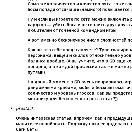
Само же колличество и качество лута тоже само
Босы попадаются чаще (намного) повышается 
Ну и если вы играете по сети можно включить
хардкор — убить боса и не свалить друг друга
любителей отточенной командной игры.
А вот именно бесконечное число сложностей п
Как вы это себе представляете? Тупо скалиров
персонажа, вещей и скилов относительно уровн
баланса вообще. (А вы учтите, что в GD еще 
попарно, а в каждой профессии так же можно 
путями)
На данный момент в GD очень понравилось игр
рандомными крабами, мобы и босы автоматич
количество и уровень игроков. Как вы предст
механику для бесконечного роста стат?))
prostack
Очень интересная статья, впрочем, как и предыдущая
маните ее опробовать. Подожду пока ее доделают, 
баги беты