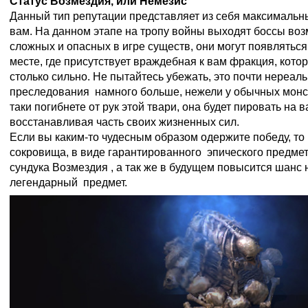
Статус Возмездия, или Немезис
Данный тип репутации представляет из себя максимальн
вам. На данном этапе на тропу войны выходят боссы воз
сложных и опасных в игре существ, они могут появлятьс
месте, где присутствует враждебная к вам фракция, кото
столько сильно. Не пытайтесь убежать, это почти нереаль
преследования намного больше, нежели у обычных монст
таки погибнете от рук этой твари, она будет пировать на 
восстанавливая часть своих жизненных сил.
Если вы каким-то чудесным образом одержите победу, то
сокровища, в виде гарантированного эпического предмет
сундука Возмездия , а так же в будущем повысится шанс 
легендарный предмет.