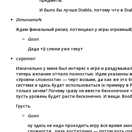
предметы.
И было бы лучше Diablo, потому что в Dia
DimonamoN
Ждем финальный релиз, потенциал у игры огромный
Goon
Дада +)) слюни уже текут
Leijenteri
Изначально у меня был интерес к игре и раздумывал 
теперь желание отпало полностью. Идеи указанны 
«Уровни сложности» — черт возьми, да как же это б
система и здесь будет использоваться (к примеру в Р
только зачем? Почему сразу не ввести бесконечное 
пусть уровень будет расти бесконечно. И вещи. Воо
Грусть.
Goon
ну здесь не надо проходить игру все время за
сложности , раза достаточно — потом хоть ср