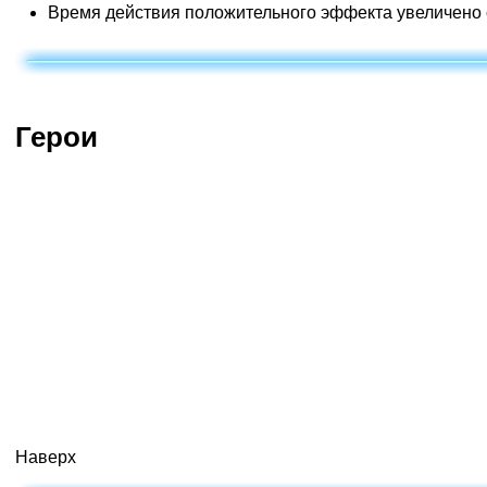
Время действия положительного эффекта увеличено с 
Герои
Убийцы
Специалисты
Поддержка
Нова
Абатур
Регар
Ан
Рейнор
Азмодан
Тассадар
Газлоу
Мурчаль
Сильвана
М
Потерявшиеся викинги
Загара
Наверх