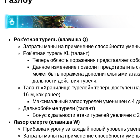
Газлоу
Рок’етная турель (клавиша Q)
Затраты маны на применение способности уменьш
Рок’етная турель XL (талант)
Теперь область поражения представляет собой 
Данное изменение позволит предотвратить си
может быть поражена дополнительными атак
дальности действия турели.
Талант «Хранилище турелей» теперь доступен на 
16-м, как ранее).
Максимальный запас турелей уменьшен с 4 до
Дальнобойные турели (талант)
Бонус к дальности атаки турелей увеличен с 
Лазор смерте (клавиша W)
Прибавка к урону за каждый новый уровень умень
Затраты маны на применение способности уменьш