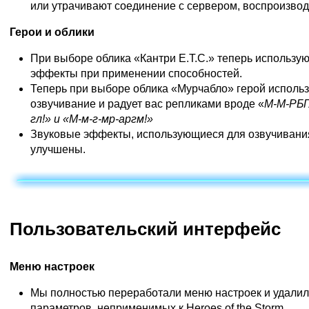
или утрачивают соединение с сервером, воспроизводя
Герои и облики
При выборе облика «Кантри E.T.C.» теперь использу
эффекты при применении способностей.
Теперь при выборе облика «Мурчабло» герой использ
озвучивание и радует вас репликами вроде «
М-М-РБГЛ
гл!» и «М-м-г-мр-аргм!»
Звуковые эффекты, использующиеся для озвучивания
улучшены.
Пользовательский интерфейс
Меню настроек
Мы полностью переработали меню настроек и удалили
параметров, неприменимых к Heroes of the Storm.