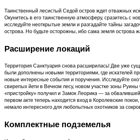
Таинственный лесистый Седой остров ждет отважных ис
Окунитесь в его таинственную атмосферу, сразитесь с н
исследуйте неоткрытые земли и разгадайте тайны загад
острова. Но будьте осторожны, ибо сама земля острова ж
Расширение локаций
Территория Санктуария снова расширилась! Две уже су
были дополнены новыми территориями, где искателей п
новые интересные события и поручения. Исследуйте охо
свирепых йети в Вечном лесу, новом участке зоны Руин
«пристройку» получил и Замок Леорика — за обвалившей
первом акте теперь находится вход в Королевские покои,
немало интересного для любопытных охотников за сокр
Комплектные подземелья