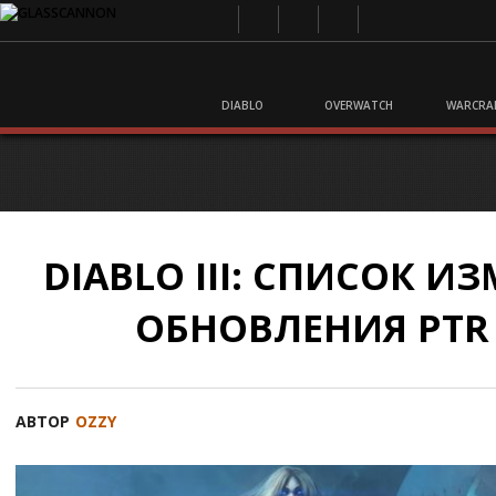
DIABLO
OVERWATCH
WARCRA
DIABLO III: СПИСОК И
ОБНОВЛЕНИЯ PTR 2
АВТОР
OZZY