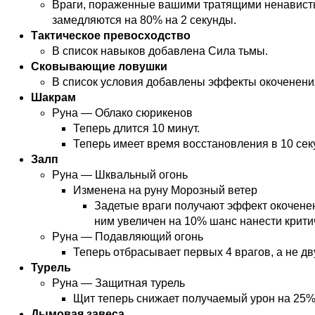
Враги, пораженные вашими тратящими ненавист
замедляются на 80% на 2 секунды.
Тактическое превосходство
В список навыков добавлена Сила тьмы.
Сковывающие ловушки
В список условия добавлены эффекты окоченени
Шакрам
Руна — Облако сюрикенов
Теперь длится 10 минут.
Теперь имеет время восстановления в 10 сек
Залп
Руна — Шквальный огонь
Изменена на руну Морозный ветер
Задетые враги получают эффект окоченен
ним увеличен на 10% шанс нанести крити
Руна — Подавляющий огонь
Теперь отбрасывает первых 4 врагов, а не дв
Турель
Руна — Защитная турель
Щит теперь снижает получаемый урон на 25%
Дымовая завеса