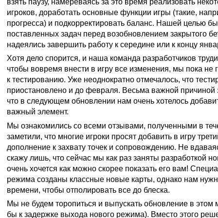
взять паузу, намереваясь за это время реализовать нек
игроков, доработать основные функции игры (такие, напр
прогресса) и подкорректировать баланс. Нашей целью б
поставленных задач перед возобновлением закрытого бе
надеялись завершить работу к середине или к концу янва
Хотя дело спорится, и наша команда разработчиков труди
чтобы вовремя внести в игру все изменения, мы пока не 
к тестированию. Уже неоднократно отмечалось, что тест
приостановлено и до февраля. Весьма важной причиной з
что в следующем обновлении нам очень хотелось добавит
важный элемент.
Мы ознакомились со всеми отзывами, полученными в теч
заметили, что многие игроки просят добавить в игру трет
дополнение к захвату точек и сопровождению. Не вдавая
скажу лишь, что сейчас мы как раз заняты разработкой н
очень хочется как можно скорее показать его вам! Специа
режима созданы классные новые карты, однако нам нуж
времени, чтобы отполировать все до блеска.
Мы не будем торопиться и выпускать обновление в этом 
бы к задержке выхода нового режима). Вместо этого реш