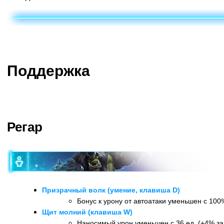
Поддержка
Регар
Призрачный волк (умение, клавиша D)
Бонус к урону от автоатаки уменьшен с 100
Щит молний (клавиша W)
Наносимый урон уменьшен с 36 ед. (+4% за 