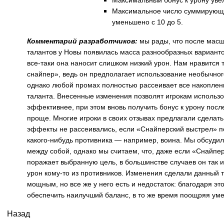
Максимальный бонус к урону уве
Максимальное число суммирующ
уменьшено с 10 до 5.
Комментарий разработчиков:
мы рады, что после мас
талантов у Новы появилась масса разнообразных варианто
все-таки она наносит слишком низкий урон. Нам нравится 
снайпер», ведь он предполагает использование необычног
однако любой промах полностью рассеивает все накопле
таланта. Внесенные изменения позволят игрокам использов
эффективнее, при этом вновь получить бонус к урону посл
проще. Многие игроки в своих отзывах предлагали сделать 
эффекты не рассеивались, если «Снайперский выстрел» п
какого-нибудь противника — например, воина. Мы обсудил
между собой, однако мы считаем, что, даже если «Снайпе
поражает выбранную цель, в большинстве случаев он так 
урон кому-то из противников. Изменения сделали данный 
мощным, но все же у него есть и недостаток: благодаря э
обеспечить наилучший баланс, в то же время поощряя уме
Назад