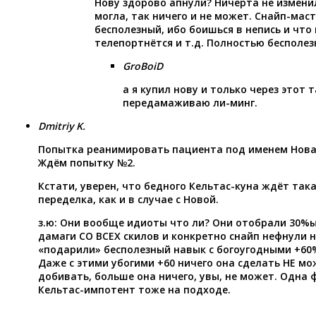
Нову здорово апнули? Ничерта не изменил
могла, так ничего и не может. Снайп-мас
бесполезный, ибо боишься в непись и что
телепортнётся и т.д. Полностью бесполез
GroBoiD
а я купил нову и только через этот 
передамаживаю ли-минг.
Dmitriy K.
Попытка реанимировать пациента под именем Нова 
Ждём попытку №2.
Кстати, уверен, что бедного Кельтас-куна ждёт так
переделка, как и в случае с Новой.
з.ю: Они вообще идиоты что ли? Они отобрали 30%ый
дамаги СО ВСЕХ скилов и конкретно снайп нефнули 
«подарили» бесполезный навык с богоугодными +60
Даже с этими убогими +60 ничего она сделать НЕ мо
добивать, больше она ничего, увы, не может. Одна 
Кельтас-импотент тоже на подходе.