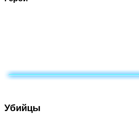
Убийцы
Поддержка
Бойцы
Фалстад
Регар
Диабло
Джайна
Кель’тас
Нова
Тралл
Убийцы