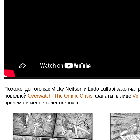
Похоже, до того как Micky Neilson и Ludo Lullabi законча
новеллой
Overwatch: The Omnic Crisis
, фанаты, в лице
Vo
причем не менее качественную.