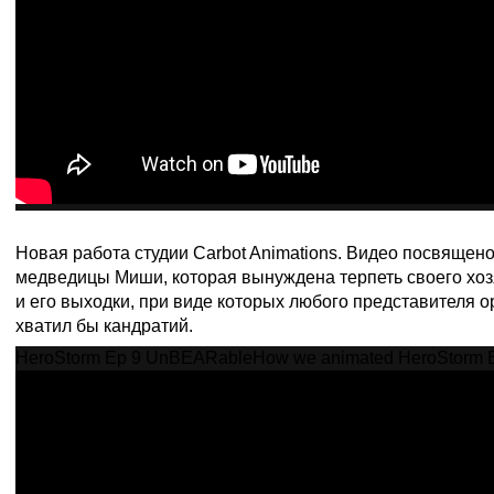
Новая работа студии Carbot Animations. Видео посвящено
медведицы Миши, которая вынуждена терпеть своего хо
и его выходки, при виде которых любого представителя 
хватил бы кандратий.
HeroStorm Ep 9 UnBEARable
How we animated HeroStorm 