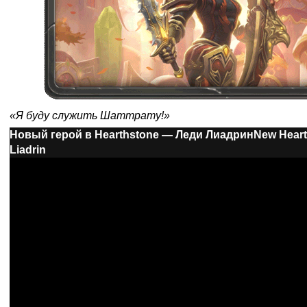
«Я буду служить Шаттрату!»
Новый герой в Hearthstone — Леди Лиадрин
New Heart
Liadrin