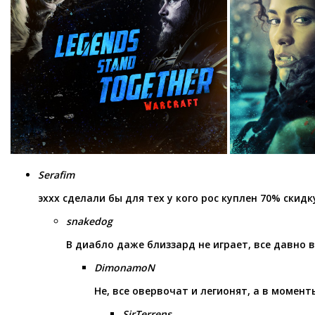
Serafim
эххх сделали бы для тех у кого рос куплен 70% скидк
snakedog
В диабло даже близзард не играет, все давно в
DimonamoN
Не, все овервочат и легионят, а в момен
SirTerrens