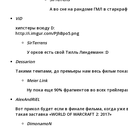
А во сне на рандоме ГМЛ в старкраф
ViD
хипстеры всюду D:
http://i.imgur.com/PJhBpo5.png
SirTerrens
У орков есть свой Тилль Линдеманн :D
Dessarion
Такими темпами, до премьеры нам весь фильм пока
Meier Link
Ну пока еще 90% фрагментов во всех трейлерах
AlexAndRiEL
Вот прикол будет если в финале фильма, когда уже 
такая заставка «WORLD OF WARCRAFT 2: 2017»
DimonamoN