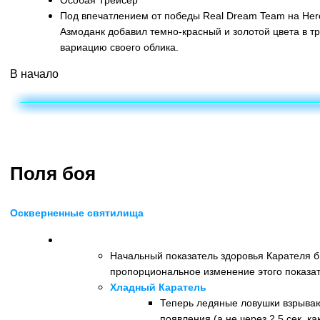
Особая Трейсер
Под впечатлением от победы Real Dream Team на Hero
Азмоданк добавил темно-красный и золотой цвета в т
вариацию своего облика.
В начало
Поля боя
Оскверненные святилища
Каратель
Начальный показатель здоровья Карателя б
пропорциональное изменение этого показа
Хладный Каратель
Теперь ледяные ловушки взрывают
появления (а не через 2,5 сек, ка