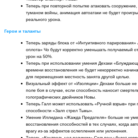
Теперь при повторной попытке атаковать сооружение, 
туманом войны, анимация автоатаки не будет проигры
реального урона.
Герои и таланты
Теперь заряды блока от «Интуитивного парирования
оплота» Чо будут корректно уменьшать получаемый от
урон на 50%.
Теперь при использовании умения Дехаки «Блуждающ
времени восстановления не будет некорректно начина
для перемещения местность занята другой целью.
Визуальный эффект от «Изоляции» Дехаки больше не 
поле боя в случае, если способность наносит смерте
голографических двойников Новы.
Теперь Галл может использовать «Ручной взрыв» при
способности «Залп стрел Тьмы».
Умение Иллидана «Жажда Предателя» больше не ум
восстановления способностей в тех случаях, когда ав
врагу из-за эффектов ослепления или уклонения.
Теперь «Контроль над разумом» Сильваны будет корр