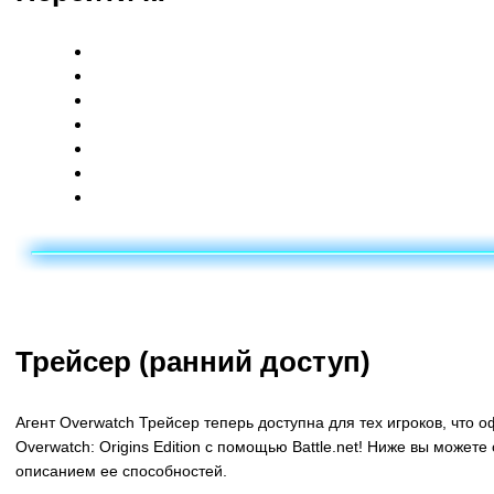
Трейсер (ранний доступ)
Системные изменения
Пользовательский интерфейс
Внутриигровой магазин
Поля боя
Герои
Внесенные исправления
Трейсер (ранний доступ)
Агент Overwatch Трейсер теперь доступна для
тех игроков, что 
Overwatch: Origins Edition
с помощью Battle.net! Ниже вы можете 
описанием ее способностей.