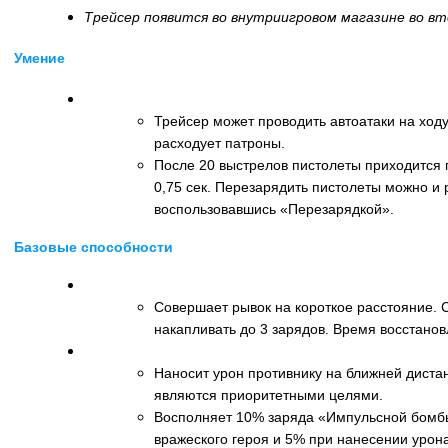
Трейсер появится во внутриигровом магазине во вто
Умение
Перезарядка (клавиша D)
Трейсер может проводить автоатаки на ходу
расходует патроны.
После 20 выстрелов пистолеты приходится 
0,75 сек. Перезарядить пистолеты можно и 
воспользовавшись «Перезарядкой».
Базовые способности
Скачок (клавиша Q)
Совершает рывок на короткое расстояние. 
накапливать до 3 зарядов. Время восстанов
Удар рукой (клавиша W)
Наносит урон противнику на ближней дистан
являются приоритетными целями.
Восполняет 10% заряда «Импульсной бомб
вражеского героя и 5% при нанесении урон