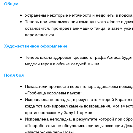
Общее
Устранены некоторые неточности и недочеты в подска
Теперь при использовании команды чата /dance в дви
остановится, проиграет анимацию танца, а затем уже
перемещаться.
Художественное оформление
Теперь шкала здоровья Кровавого графа Артаса будет
модели героя в облике летучей мыши.
Поля боя
Показатели прочности ворот теперь одинаковы повсюд
«Гробница королевы пауков».
Исправлена неполадка, в результате которой Каратель
когда тот активировал камень возвращения, мог вместо
противоположному Залу Штормов.
Исправлена неполадка, в результате которой при сбр
«Попробовать» не обнулялись единицы эссенции Деха
«Мастер-снайпер» Новы.