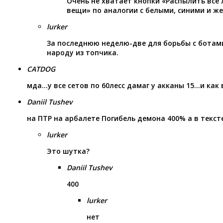
Очень не хватает кнопки «Распылить все
вещи» по аналогии с белыми, синими и ж
lurker
За последнюю неделю-две для борьбы с ботам
народу из топчика.
CATDOG
мда…у все сетов по 60лесс дамаг у акканы 15…и как
Daniil Tushev
на ПТР на арбалете Погибель демона 400% а в текст
lurker
Это шутка?
Daniil Tushev
400
lurker
нет