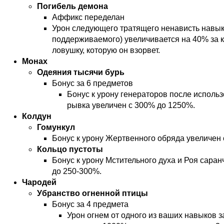
Погибель демона
Аффикс переделан
Урон следующего тратящего ненависть навык
поддерживаемого) увеличивается на 40% за
ловушку, которую он взорвет.
Монах
Одеяния тысячи бурь
Бонус за 6 предметов
Бонус к урону генераторов после испол
рывка увеличен с 300% до 1250%.
Колдун
Гомункул
Бонус к урону Жертвенного обряда увеличен 
Кольцо пустоты
Бонус к урону Мстительного духа и Роя саран
до 250-300%.
Чародей
Убранство огненной птицы
Бонус за 4 предмета
Урон огнем от одного из ваших навыков з