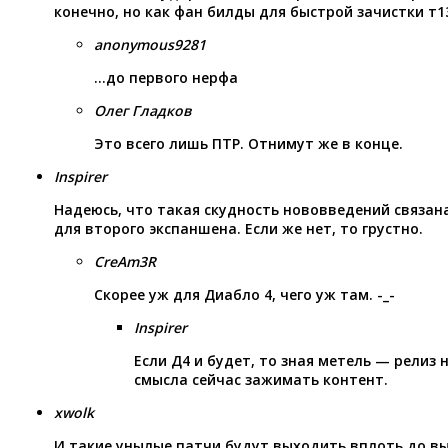
конечно, но как фан билды для быстрой зачистки т1
anonymous9281
…до первого нерфа
Олег Гладков
Это всего лишь ПТР. Отнимут же в конце.
Inspirer
Надеюсь, что такая скудность нововведений связан
для второго экспаншена. Если же нет, то грустно.
CreAm3R
Скорее уж для Диабло 4, чего уж там. -_-
Inspirer
Если Д4 и будет, то зная метель — релиз н
смысла сейчас зажимать контент.
xwolk
И такие унылые патчи будут выходить вплоть до в