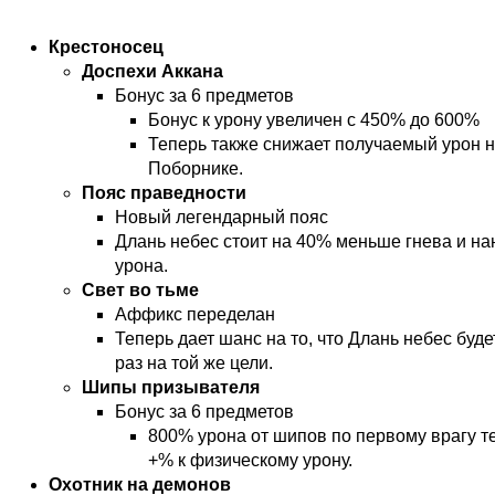
Крестоносец
Доспехи Аккана
Бонус за 6 предметов
Бонус к урону увеличен с 450% до 600%
Теперь также снижает получаемый урон 
Поборнике.
Пояс праведности
Новый легендарный пояс
Длань небес стоит на 40% меньше гнева и н
урона.
Свет во тьме
Аффикс переделан
Теперь дает шанс на то, что Длань небес буд
раз на той же цели.
Шипы призывателя
Бонус за 6 предметов
800% урона от шипов по первому врагу т
+% к физическому урону.
Охотник на демонов