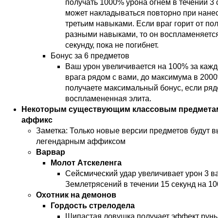
получать 1000% урона огнем в течении 3 
может накладываться повторно при нане
третьим навыками. Если враг горит от по
разными навыками, то он воспламеняетс
секунду, пока не погибнет.
Бонус за 6 предметов
Ваш урон увеличивается на 100% за каж
врага рядом с вами, до максимума в 200
получаете максимальный бонус, если ряд
воспламененная элита.
Некоторым существующим классовым предметам
аффикс
Заметка: Только новые версии предметов будут в
легендарным аффиксом
Варвар
Молот Атскеленга
Сейсмический удар увеличивает урон 3 
Землетрясений в течении 15 секунд на 1
Охотник на демонов
Гордость стрелодела
Шипастая ловушка получает эффект рун