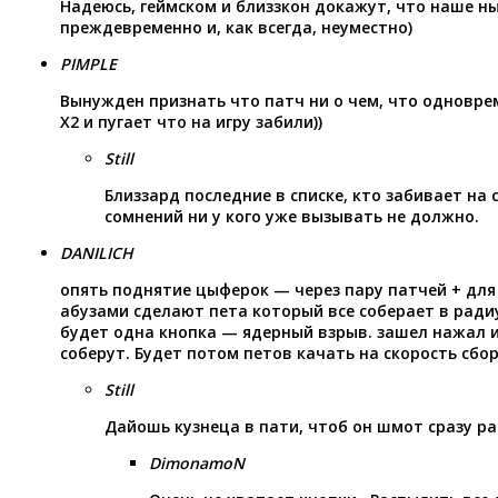
Надеюсь, геймском и близзкон докажут, что наше н
преждевременно и, как всегда, неуместно)
PIMPLE
Вынужден признать что патч ни о чем, что одновр
Х2 и пугает что на игру забили))
Still
Близзард последние в списке, кто забивает на 
сомнений ни у кого уже вызывать не должно.
DANILICH
опять поднятие цыферок — через пару патчей + для
абузами сделают пета который все соберает в радиус
будет одна кнопка — ядерный взрыв. зашел нажал и
соберут. Будет потом петов качать на скорость сбора
Still
Дайошь кузнеца в пати, чтоб он шмот сразу ра
DimonamoN