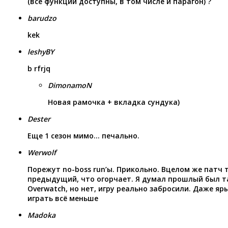
(все функции доступны, в том числе и парагон) ?
barudzo
kek
leshyBY
b rfrjq
DimonamoN
Новая рамочка + вкладка сундука)
Dester
Еще 1 сезон мимо… печально.
Werwolf
Порежут no-boss run’ы. Прикольно. Вцелом же патч т
предыдущий, что огорчает. Я думал прошлый был та
Overwatch, но нет, игру реально забросили. Даже я
играть всё меньше
Madoka