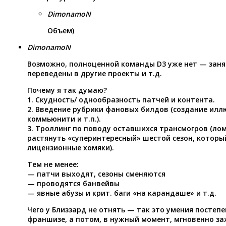
DimonamoN
Объем)
DimonamoN
Возможно, полноценной команды D3 уже нет — зан
переведены в другие проекты и т.д.
Почему я так думаю?
1. Скудность/ однообразность патчей и контента.
2. Введение рубрики фановых билдов (создание илл
коммьюнити и т.п.).
3. Троллинг по поводу оставшихся трансмогров (лом
растянуть «суперинтересный» шестой сезон, которы
лицензионные хомяки).
Тем не менее:
— патчи выходят, сезоны сменяются
— проводятся банвейвы
— явные абузы и крит. баги «на карандаше» и т.д.
Чего у Близзард не отнять — так это умения постепе
франшизе, а потом, в нужный момент, мгновенно за