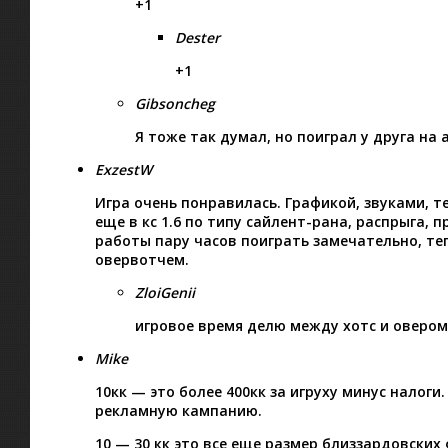
+1
Dester
+1
Gibsoncheg
Я тоже так думал, но поиграл у друга на 
ExzestW
Игра очень понравилась. Графикой, звуками, 
еще в кс 1.6 по типу сайлент-рана, распрыга, 
работы пару часов поиграть замечательно, те
овервотчем.
ZloiGenii
игровое время делю между хотс и овером
Mike
10кк — это более 400кк за игруху минус налог
рекламную кампанию.
10 — 30 кк это все еще размер близзардовских 