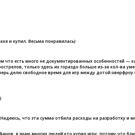
акке и купил. Весьма понравилась)
тем что есть много не документированных особенностей — к
прострелов, только здесь их гораздо больше из-за кол-ва уме
перь делю свободное время для игр между дотой:оверфроу 
)
и. Надеюсь, что эта сумма отбила расходы на разработку и
фанов, я знаю многих людей кто купил игру, потому что бли