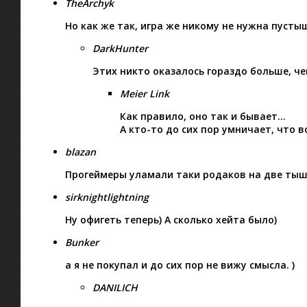
TheArchyk
Но как же так, игра же никому не нужна пуст
DarkHunter
Этих никто оказалось гораздо больше, че
Meier Link
Как правило, оно так и бывает…
А кто-то до сих пор умничает, что в
blazan
Прогеймеры уламали таки родаков на две ты
sirknightlightning
Ну офигеть теперь) А сколько хейта было)
Bunker
а я не покупал и до сих пор не вижу смысла. )
DANILICH