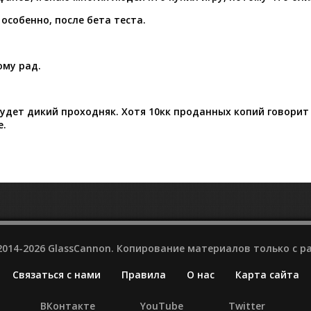
 особенно, после бета теста.
ому рад.
будет дикий проходняк. Хотя 10кк проданных копий говорит
е.
2014-2026 GlassCannon. Копирование материалов только с 
Связаться с нами
Правила
О нас
Карта сайта
ВКонтакте
YouTube
Twitter