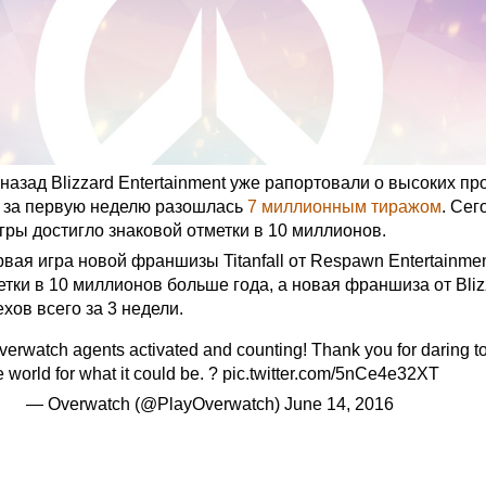
назад Blizzard Entertainment уже рапортовали о высоких п
я за первую неделю разошлась
7 миллионным тиражом
. Сег
гры достигло знаковой отметки в 10 миллионов.
вая игра новой франшизы Titanfall от Respawn Entertainme
тки в 10 миллионов больше года, а новая франшиза от Bliz
ехов всего за 3 недели.
verwatch agents activated and counting! Thank you for daring t
e world for what it could be. ?
pic.twitter.com/5nCe4e32XT
— Overwatch (@PlayOverwatch)
June 14, 2016