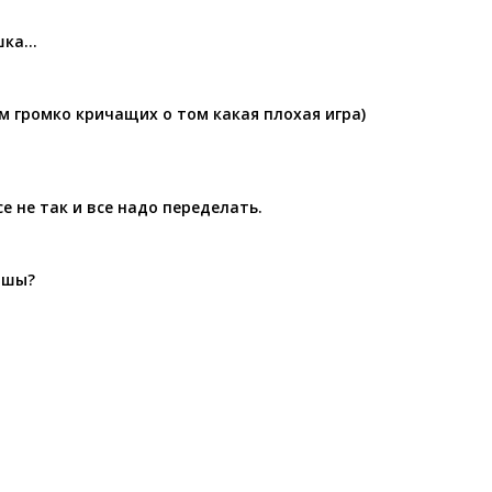
ышка…
м громко кричащих о том какая плохая игра)
се не так и все надо переделать.
шшы?