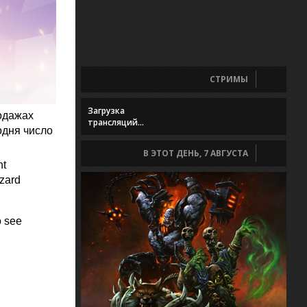
СТРИМЫ
Загрузка
родажах
трансляций...
одня число
В ЭТОТ ДЕНЬ, 7 АВГУСТА
nt
zard
o see