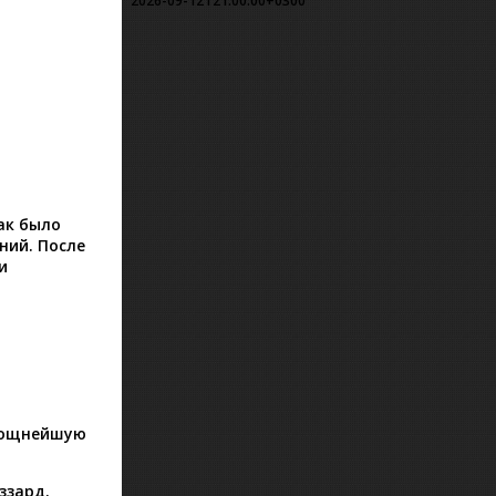
2026-09-12T21:00:00+0300
ак было
ний. После
и
 мощнейшую
ззард.