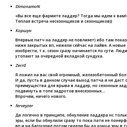
DimonamoN
«Вы все еще фармите ладдер? Тогда мы идем к вам!
Теплая встреча несезонщиков и сезонщиков))
Коршун
Впервые патч на ладдер не повлияет) ибо там пока
ниже закрытых вп, нежели сейчас на лайве. А новы
изобрести, т.к. сезон сразу начинается по сути. Люд
утопают за очередной вкладкой сундука.
Zerr0
Я ложил на вас свой огромный, железобетонный болт 
И да, пусть в данном случае выход патча и не даст
преимущества для врыва в ладдер, но сезонные зад
подвинуть в топе задротов внесезонных…
Впрочем, ничего нового.
ferveyzer
Да логично в принципе, обнуление ладдера нс тольк
эры, если бы обнулили сразу то пока пати не понерф
вп и на багосорке потом сидели бы до конца эры в т