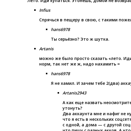
Лето. Иди купаться. Утонешь, домой не возвра
Infius
Спрячься в пещеру в свою, с такими поже
hans6978
Ты серьёзно? Это ж шутка.
Artanis
можно же было просто сказать «лето. Иди
норм, так нет же ж, надо нахамить =
hans6978
Я не хамил. И зачем тебе 2(два) акк
Artanis2943
А как еще назвать неосмотрит
утонуть?
Два аккаунта мне и нафиг не н
что я есть в нескольких соцсет
с одной, а дома — с другой соц
что пишу с разных акков. А что