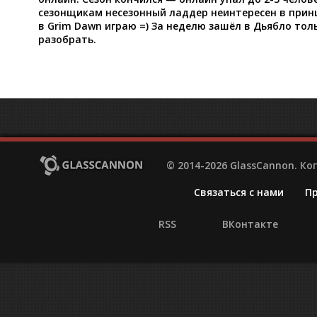
сезонщикам несезонный ладдер неинтересен в принц
в Grim Dawn играю =) За неделю зашёл в Дьябло тол
разобрать.
© 2014-2026 GlassCannon. К
Связаться с нами
П
RSS
ВКонтакте