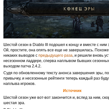
Шестой сезон в Diablo III подошел к концу и вместе с ни
Ой, простите, она опять все еще не завершилась. Похоже 
никаких выводов с
предыдущего раза
, и решили вновь ус
несезонном ладдере, сперва наплывом бывших сезонных
выходом патча 2.4.2.
Судя по обновленному тексту анонса завершения эры, по
привычку, и несезонные рейтинги теперь каждый раз будут
наплыва игроков.
Официальная цитата Blizzard (
Источник
)
Шестой сезон уже вот-вот закончится и, вслед за ним, ск
шестая эра.