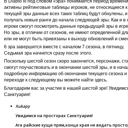
В Diablo III под словом «эра» понимается период времени
активны рейтинговые таблицы игроков, не относящиеся к
текущей эры данные всех таких таблиц будут обнулены, и 
получать новые ранги до начала следующей эры. Как и в 
игроки смогут посмотреть данные предыдущей эры в игр
Но эры, в отличии от сезонов, не имеют определенной дл
или не могут быть привязаны к выходу обновлений и сме
6 эра завершится вместе с началом 7 сезона, в пятницу,
5
Седьмая эра начнется сразу после этого.
Поскольку шестой сезон скоро закончится, персонажи, с
смогут поучаствовать и в окончании шестой эры, и в нач
подробную информацию об окончании текущего сезона и
переходе к следующему вы можете найти
здесь
.
Благодарим вас за участие в нашей шестой эре! Увидимс
Санктуария!
Xukapy
Увидимся на просторах Санктуария!
Ага райские кущи прям,конца края не ведать просто