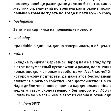
помоему вообще разницы не должно быть так как т
жестких ограничений по времени как в сезоне, можн
раньше чтобы не ждать но тогда и патч нужно сраз
hoshigamer
Зачотная картинка на превьюшке новости.
snakedog
Эра Diablo 3 давным-давно завершилась, в общем-т
Infius
Вкладка сундука? Серьезно? Народ вам не впадлу т
в этот полумертвый кусок? Флаг и рамка, карл. Рань
новых вводили с новыми свойствами. А сейчас че? 2
которой жопу подтереть. Да даже этот бесполезный
влияет? На размер собственного достоинства? На к
Надо дибле чето новое, причем кардинальное. Иначе
медным тазом окончательно и безповоротно. Ибо у
шпилить во 2 часть, чем в этот из сезона в сезон оди
hans6978