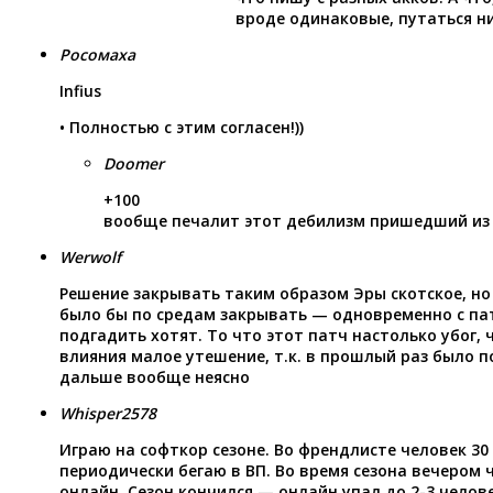
вроде одинаковые, путаться н
Росомаха
Infius
• Полностью с этим согласен!))
Doomer
+100
вообще печалит этот дебилизм пришедший и
Werwolf
Решение закрывать таким образом Эры скотское, но
было бы по средам закрывать — одновременно с пат
подгадить хотят. То что этот патч настолько убог,
влияния малое утешение, т.к. в прошлый раз было п
дальше вообще неясно
Whisper2578
Играю на софткор сезоне. Во френдлисте человек 30
периодически бегаю в ВП. Во время сезона вечером 
онлайн. Сезон кончился — онлайн упал до 2-3 челов