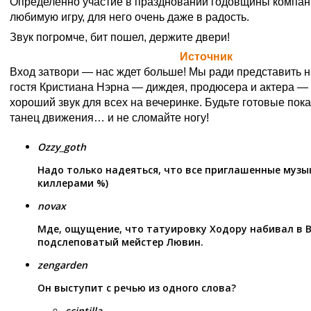
Определенно участие в праздновании годовщины компан
любимую игру, для него очень даже в радость.
Звук погромче, бит пошел, держите двери!
Официальная цитата Blizzard (
Источник
)
Вход затвори — нас ждет больше! Мы ради представить 
гостя Кристиана Нэрна — диждея, продюсера и актера —
хороший звук для всех на вечеринке. Будьте готовые пок
танец движения… и не сломайте ногу!
Ozzy_goth
Надо только надеяться, что все приглашенные музы
киллерами %)
novax
Мде, ощущение, что татуировку Ходору набивал в 
подслеповатый мейстер Лювин.
zengarden
Он выступит с речью из одного слова?
scintilla