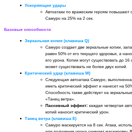
Ускоряющие удары
Автоатаки по вражеским героям повышают 
Самуро на 25% на 2 сек.
Базовые способности
Зеркальная копия (клавиша Q)
Самуро создает две зеркальные копии, запа
равен 50% от его текущего здоровья, а на
его урона. Копии могут существовать до 16
может существовать не более двух копий.
Критический удар (клавиша W)
Следующая автоатака Самуро, выполненная 
иметь критический эффект и нанесет на 50
Способность также действует на зеркальны
«Танец ветра».
Пассивный эффект:
каждая четвертая авт
копий наносит критический урон.
Танец ветра (клавиша E)
Самуро маскируется на 8 сек. Атака, испол
или получение урона снимает маскировку. 