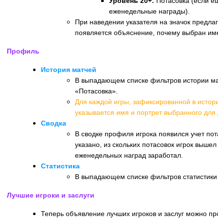
Уровень 20+:
Потасовка (если е
еженедельные награды).
При наведении указателя на значок предла
появляется объяснение, почему выбран им
Профиль
История матчей
В выпадающем списке фильтров истории ма
«Потасовка».
Для каждой игры, зафиксированной в истор
указывается имя и портрет выбранного для 
Сводка
В сводке профиля игрока появился учет пот
указано, из скольких потасовок игрок выше
еженедельных наград заработал.
Статистика
В выпадающем списке фильтров статистики
Лучшие игроки и заслуги
Теперь объявление лучших игроков и заслуг можно про