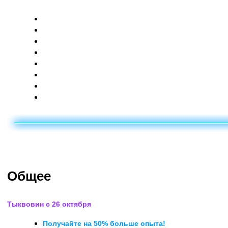
Общее
Новый герой
Новый режим игры
Графика
Внутриигровой магазин
Звук
Пользовательский интерфейс
Внесенные исправления
Общее
Тыквовин c 26 октября
Получайте на 50% больше опыта!