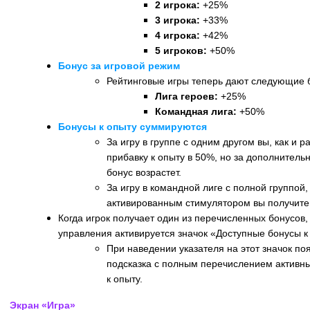
2 игрока:
+25%
3 игрока:
+33%
4 игрока:
+42%
5 игроков:
+50%
Бонус за игровой режим
Рейтинговые игры теперь дают следующие б
Лига героев:
+25%
Командная лига:
+50%
Бонусы к опыту суммируются
За игру в группе с одним другом вы, как и 
прибавку к опыту в 50%, но за дополнитель
бонус возрастет.
За игру в командной лиге с полной группой,
активированным стимулятором вы получите
Когда игрок получает один из перечисленных бонусов,
управления активируется значок «Доступные бонусы к
При наведении указателя на этот значок п
подсказка с полным перечислением активны
к опыту.
Экран «Игра»