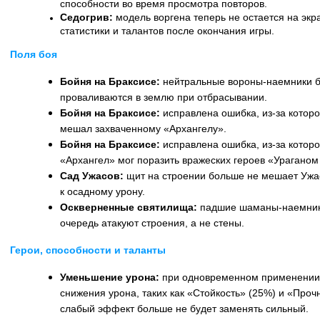
способности во время просмотра повторов.
Седогрив:
модель воргена теперь не остается на экр
статистики и талантов после окончания игры.
Поля боя
Бойня на Браксисе:
нейтральные вороны-наемники 
проваливаются в землю при отбрасывании.
Бойня на Браксисе:
исправлена ошибка, из-за котор
мешал захваченному «Архангелу».
Бойня на Браксисе:
исправлена ошибка, из-за котор
«Архангел» мог поразить вражеских героев «Ураганом
Сад Ужасов:
щит на строении больше не мешает Ужас
к осадному урону.
Оскверненные святилища:
падшие шаманы-наемники
очередь атакуют строения, а не стены.
Герои, способности и таланты
Уменьшение урона:
при одновременном применении 
снижения урона, таких как «Стойкость» (25%) и «Про
слабый эффект больше не будет заменять сильный.