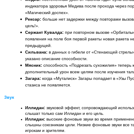
индикатора здоровья Медива после прохода через пор
«Магический доспех».
Рексар:
больше нет задержки между повторами вызов
цель!».
Сержант Кувалда:
при повторном вызове «Орбиталь
появления на поле боя первой ракеты новая ракета не
предыдущей.
Сильвана:
в данных о гибели от «Стенающей стрелы»
указано описание способности.
Мясник:
способность «Подрезать сухожилия» теперь 
дополнительный урон всем целям после изучения тал
Загара:
когда «Муталиск» Загары попадает в «Узы Пу
стазиса не появляется.
Звук
Иллидан:
звуковой эффект, сопровождающий использ
слышат только сам Иллидан и его цель.
Иллидан:
высокие фоновые звуки во время применен
слышны союзникам цели. Низкие фоновые звуки все т
игрокам и зрителям.