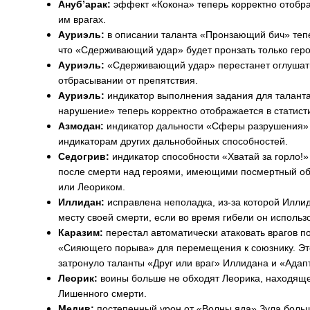
Ануб’арак:
эффект «Кокона» теперь корректно отобр
им врагах.
Ауриэль:
в описании таланта «Пронзающий бич» тепе
что «Сдерживающий удар» будет пронзать только герое
Ауриэль:
«Сдерживающий удар» перестанет оглушать
отбрасывании от препятствия.
Ауриэль:
индикатор выполнения задания для талант
нарушение» теперь корректно отображается в статист
Азмодан:
индикатор дальности «Сферы разрушения» 
индикаторам других дальнобойных способностей.
Седогрив:
индикатор способности «Хватай за горло!»
после смерти над героями, имеющими посмертный об
или Леориком.
Иллидан:
исправлена неполадка, из-за которой Иллид
месту своей смерти, если во время гибели он использ
Каразим:
перестал автоматически атаковать врагов п
«Сияющего порыва» для перемещения к союзнику. Эт
затронуло таланты «Друг или враг» Иллидана и «Адап
Леорик:
воины больше не обходят Леорика, находяще
Лишенного смерти.
Медив:
постепенный урон от «Волны яда» Зула больш