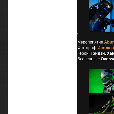
Мероприятие
Abun
Фотограф:
Jeroen 
Герои:
Гэндзи
,
Ха
Вселенные:
Overw