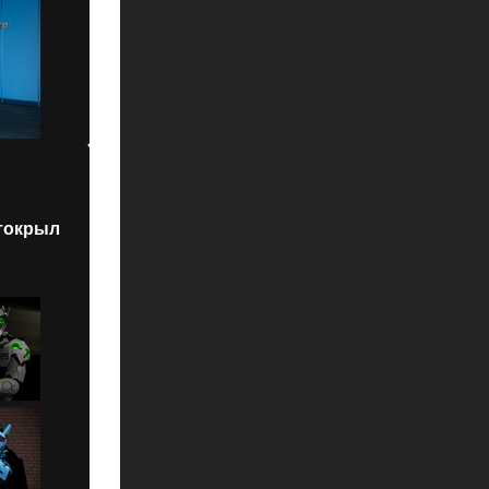
токрыл