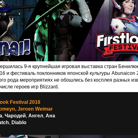
ершилась 9-я крупнейшая игровая выставка стран Бенилю
 2016 и фестиваль поклонников японской культуры Abunaicon 
ого рода мероприятиях не обошлись без косплея разных из
числе героев игр Blizzard.
look Festival 2016
Romeyn
,
Jeroen Weimar
a
,
Чародей
,
Ангел
,
Ана
atch
,
Diablo