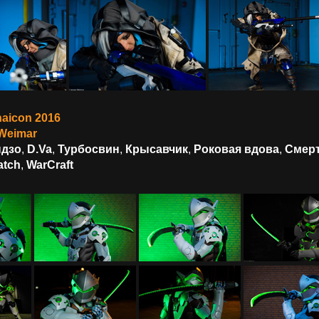
aicon 2016
Weimar
ндзо
,
D.Va
,
Турбосвин
,
Крысавчик
,
Роковая вдова
,
Смер
atch
,
WarCraft