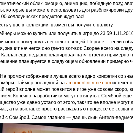
тематический облик, эмоцию, анимацию, победную позу, ава
ты, которые вы можете использовать для разблокировки дру
100 хеллоуинских предметов ждут вас!
сть у вас в коллекции, взамен вы получите валюту.
йнеры можно купить или получить в игре до 23:59 1.11.2016
и можно почерпнуть несколько вещей. Первое — если соб
я, значит начнется оно где-то вот-вот. Скорее всего на сле
ю Каплан еще недавно планировал патч, ответив примерно 
 решение планируется в следующем обновлении примерно ч
На промо-изображении лучше всего видно конфетки со зна
Сомбры. Таймер последней на
amomentincrime.com
истечет 
овый герой вполне может появится в игре уже совсем скоро, 
ытием. Конечно разработчики могут потянуть с Сомброй еще
бщество уже давно устало от этого, так что ее вполне могут 
йчас, а на выставке просто рассказать о процессе ее создани
ней с Сомброй. Самое главное — даешь скин Ангела-ведьмоч