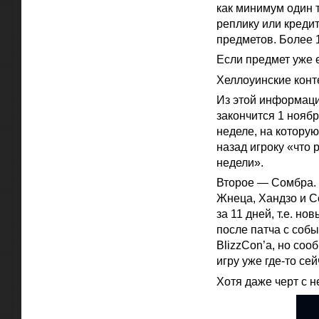
как минимум один 
реплику или креди
предметов. Более 
Если предмет уже е
Хеллоуинские конте
Из этой информаци
закончится 1 ноябр
неделе, на котору
назад игроку «что
недели».
Второе — Сомбра. 
Жнеца, Хандзо и 
за 11 дней, т.е. н
после патча с соб
BlizzCon’а, но соо
игру уже где-то се
Хотя даже черт с 