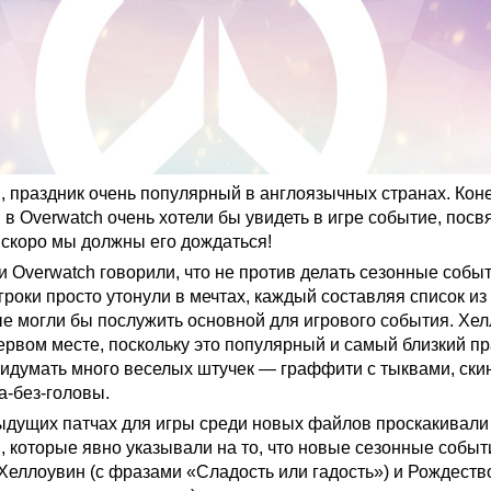
, праздник очень популярный в англоязычных странах. Кон
 в Overwatch очень хотели бы увидеть в игре событие, пос
 скоро мы должны его дождаться!
и Overwatch говорили, что не против делать сезонные собы
игроки просто утонули в мечтах, каждый составляя список и
ые могли бы послужить основной для игрового события. Хе
ервом месте, поскольку это популярный и самый близкий пр
идумать много веселых штучек — граффити с тыквами, ск
а-без-головы.
ыдущих патчах для игры среди новых файлов проскакивали
 которые явно указывали на то, что новые сезонные событи
 Хеллоувин (с фразами «Сладость или гадость») и Рождест