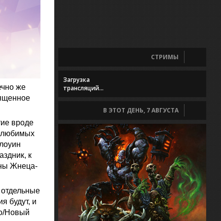
СТРИМЫ
Загрузка
ечно же
трансляций...
вященное
В ЭТОТ ДЕНЬ, 7 АВГУСТА
тие вроде
з любимых
ллоуин
аздник, к
ины Жнеца-
 отдельные
я будут, и
во/Новый