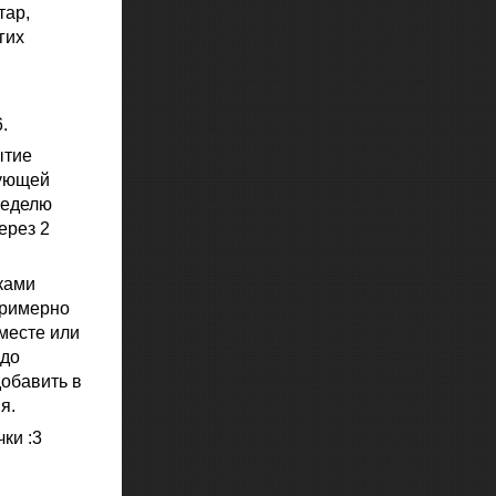
тар,
гих
.
ытие
дующей
неделю
ерез 2
ками
примерно
вместе или
 до
добавить в
я.
ки :3