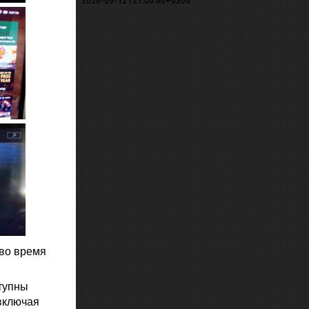
2026-09-12T21:00:00+0300
во время
тупны
включая