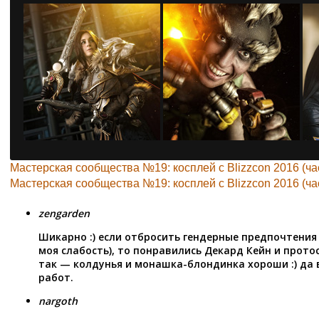
Мастерская сообщества №19: косплей с Blizzcon 2016 (час
Мастерская сообщества №19: косплей с Blizzcon 2016 (час
zengarden
Шикарно :) если отбросить гендерные предпочтения
моя слабость), то понравились Декард Кейн и прото
так — колдунья и монашка-блондинка хороши :) да
работ.
nargoth