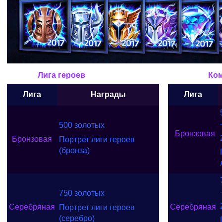
Лига героев Командна
Лига
Награды
Лига
500 золотых
Бронзовая
Бронзовая
Портрет лиги героев
(бронза)
750 золотых
Серебряная
Серебряная
Портрет лиги героев
(серебро)