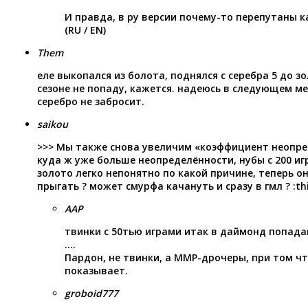
И правда, в ру версии почему-то перепутаны к
(
RU
/
EN
)
Them
еле выкопался из болота, поднялся с серебра 5 до зо
сезоне не попаду, кажется. надеюсь в следующем м
серебро не забросит.
saikou
>>> Мы также снова увеличим «коэффициент неопр
куда ж уже больше неопределённости, нубы с 200 и
золото легко непонятно по какой причине, теперь о
прыгать ? может смурфа качануть и сразу в гмл ? :thi
AAP
твинки с 50тью играми итак в даймонд попадаю
….
Пардон, не твинки, а ММР-дрочеры, при том чт
показывает.
groboid777