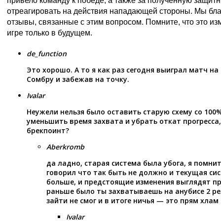
привело команду к победе, а также за полученную защит
отреагировать на действия нападающей стороны. Мы бла
отзывы, связанные с этим вопросом. Помните, что это из
игре только в будущем.
de_function
Это хорошо. А то я как раз сегодня выиграл матч на
Сомбру и забежав на точку.
Ivalar
Неужели нельзя было оставить старую схему со 100%
уменьшить время захвата и убрать откат прогресса,
брекпоинт?
Aberkromb
да ладно, старая система была убога, я помни
говорил что так быть не должно и текущая си
больше, и предстоящие изменения выглядят пр
раньше было ты захватываешь на анубисе 2 ре
зайти не смог и в итоге ничья — это прям хлам
Ivalar