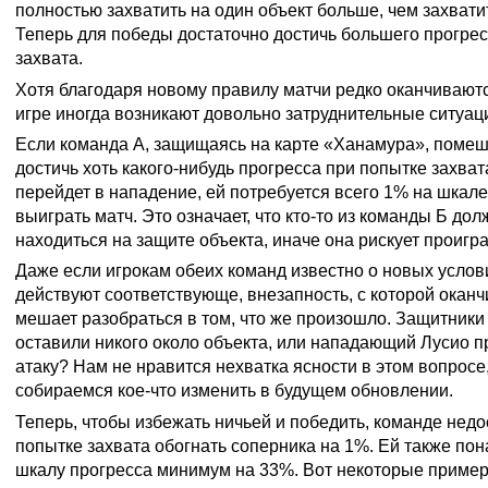
полностью захватить на один объект больше, чем захвати
Теперь для победы достаточно достичь большего прогрес
захвата.
Хотя благодаря новому правилу матчи редко оканчиваются
игре иногда возникают довольно затруднительные ситуац
Если команда А, защищаясь на карте «Ханамура», помеш
достичь хоть какого-нибудь прогресса при попытке захвата
перейдет в нападение, ей потребуется всего 1% на шкале
выиграть матч. Это означает, что кто-то из команды Б до
находиться на защите объекта, иначе она рискует проигра
Даже если игрокам обеих команд известно о новых услов
действуют соответствующе, внезапность, с которой оканч
мешает разобраться в том, что же произошло. Защитники
оставили никого около объекта, или нападающий Лусио 
атаку? Нам не нравится нехватка ясности в этом вопросе,
собираемся кое-что изменить в будущем обновлении.
Теперь, чтобы избежать ничьей и победить, команде недо
попытке захвата обогнать соперника на 1%. Ей также по
шкалу прогресса минимум на 33%. Вот некоторые приме