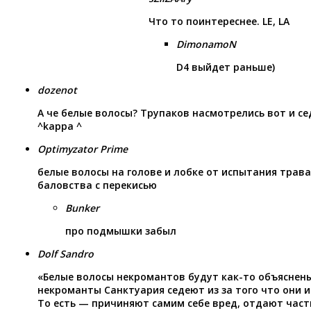
Что то поинтереснее. LE, LA
DimonamoN
D4 выйдет раньше)
dozenot
А че белые волосы? Трупаков насмотрелись вот и се
^kappa ^
Optimyzator Prime
белые волосы на голове и лобке от испытания трав
баловства с перекисью
Bunker
про подмышки забыл
Dolf Sandro
«Белые волосы некромантов будут как-то объяснены
некроманты Санктуария седеют из за того что они 
То есть — причиняют самим себе вред, отдают част