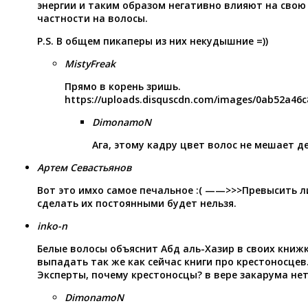
энергии и таким образом негативно влияют на свою 
частности на волосы.
P.S. В общем пикаперы из них некудышние =))
MistyFreak
Прямо в корень зришь.
https://uploads.disquscdn.com/images/0ab52a46
DimonamoN
Ага, этому кадру цвет волос не мешает д
Артем Севастьянов
Вот это имхо самое печальное :( ——>>>Превысить 
сделать их постоянными будет нельзя.
inko-n
Белые волосы объяснит Абд аль-Хазир в своих книж
выпадать так же как сейчас книги про крестоносцев
Эксперты, почему крестоносцы? в вере закарума нет
DimonamoN