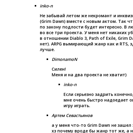
inko-n
Не забывай летом же некромант и инквиз
(Grim Dawn) вместе с новым актом. Так ч
по закону подлости будет интересно. В л
во все три проекта. У меня нет никаких 
в отношении Diablo 3, Path of Exile, Grim
нет). ARPG вымирающий жанр как и RTS, з
лучше.
DimonamoN
Силен!
Меня и на два проекта не хватит)
inko-n
Если серьезно задрить конечно
мне очень быстро надоедает о
игру играть.
Артем Севастьянов
а у меня что-то Grim Dawn не зашел :
хз почему вроде бы жанр тот же, а