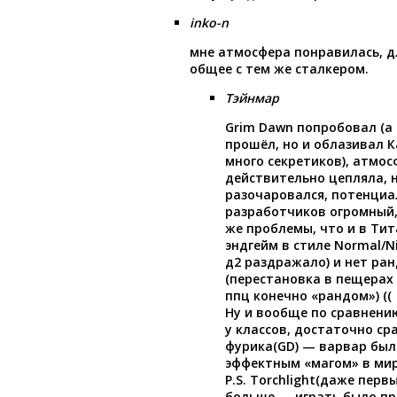
inko-n
мне атмосфера понравилась, д
общее с тем же сталкером.
Тэйнмар
Grim Dawn попробовал (а
прошёл, но и облазивал 
много секретиков), атмос
действительно цепляла, 
разочаровался, потенциал
разработчиков огромный, 
же проблемы, что и в Тит
эндгейм в стиле Normal/Ni
д2 раздражало) и нет ра
(перестановка в пещерах
ппц конечно «рандом») ((
Ну и вообще по сравнени
у классов, достаточно ср
фурика(GD) — варвар бы
эффектным «магом» в мире
P.S. Torchlight(даже перв
больше — играть было пр