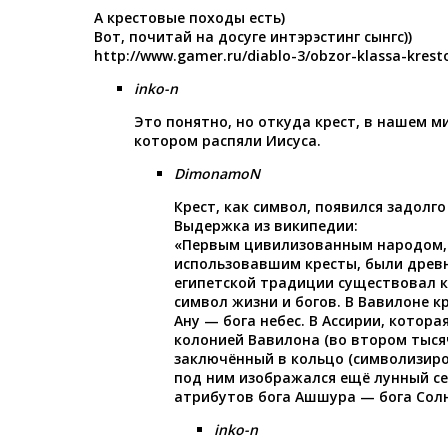
А крестовые походы есть)
Вот, почитай на досуге интэрэстинг сынгс))
http://www.gamer.ru/diablo-3/obzor-klassa-krest
inko-n
Это понятно, но откуда крест, в нашем м
котором распяли Иисуса.
DimonamoN
Крест, как символ, появился задолг
Выдержка из википедии:
«Первым цивилизованным народом,
использовавшим кресты, были древн
египетской традиции существовал кр
символ жизни и богов. В Вавилоне к
Ану — бога небес. В Ассирии, котор
колонией Вавилона (во втором тысяче
заключённый в кольцо (символизир
под ним изображался ещё лунный се
атрибутов бога Ашшура — бога Сол
inko-n