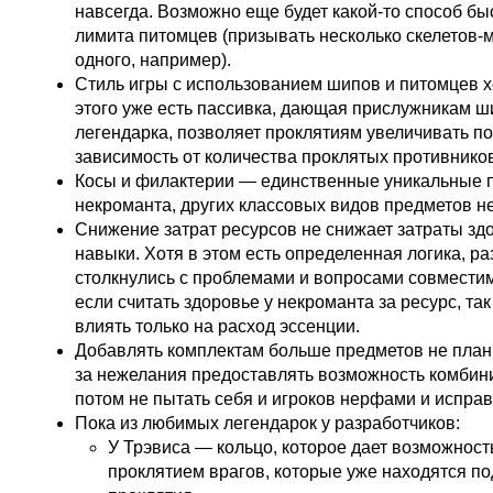
навсегда. Возможно еще будет какой-то способ бы
лимита питомцев (призывать несколько скелетов-м
одного, например).
Стиль игры с использованием шипов и питомцев х
этого уже есть пассивка, дающая прислужникам ш
легендарка, позволяет проклятиям увеличивать п
зависимость от количества проклятых противников
Косы и филактерии — единственные уникальные 
некроманта, других классовых видов предметов н
Снижение затрат ресурсов не снижает затраты зд
навыки. Хотя в этом есть определенная логика, р
столкнулись с проблемами и вопросами совместим
если считать здоровье у некроманта за ресурс, так
влиять только на расход эссенции.
Добавлять комплектам больше предметов не плани
за нежелания предоставлять возможность комбини
потом не пытать себя и игроков нерфами и испра
Пока из любимых легендарок у разработчиков:
У Трэвиса — кольцо, которое дает возможност
проклятием врагов, которые уже находятся п