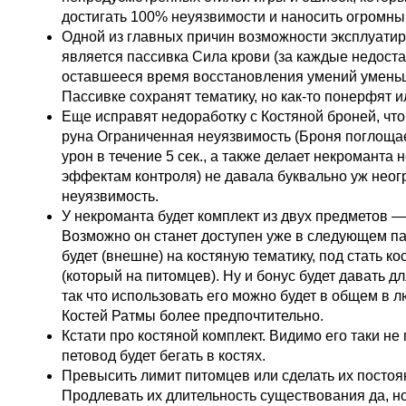
достигать 100% неуязвимости и наносить огромны
Одной из главных причин возможности эксплуати
является пассивка Сила крови (за каждые недос
оставшееся время восстановления умений уменьш
Пассивке сохранят тематику, но как-то понерфят и
Еще исправят недоработку с Костяной броней, чт
руна Ограниченная неуязвимость (Броня поглоща
урон в течение 5 сек., а также делает некроманта
эффектам контроля) не давала буквально уж нео
неуязвимость.
У некроманта будет комплект из двух предметов —
Возможно он станет доступен уже в следующем па
будет (внешне) на костяную тематику, под стать к
(который на питомцев). Ну и бонус будет давать д
так что использовать его можно будет в общем в л
Костей Ратмы более предпочтительно.
Кстати про костяной комплект. Видимо его таки не 
петовод будет бегать в костях.
Превысить лимит питомцев или сделать их постоя
Продлевать их длительность существования да, но