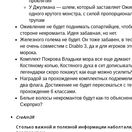
проклятия
У Джулиана — шлем, который заставляет Ожи
одного крутого монстра, с силой пропорцион
трупам
Оживление не будет поднимать сопартийцев, чтоб
стороне некроманта. Идея забавная, но нет.
Железного голема не будет. Он тоже забавен, в тео
не очень совместим с Diablo 3, да и для игроков 
морока.
Комплект Покрова Владыки мора все еще думают о
Костяному копью, Костяного духа в сет дописывать 
легендарки скоро покажут, как еще можно усилить
Наградой за прохождение комплектных подземели
два флага. Достижение не будет пересекаться с т
прохождение 6 классами.
Белые волосы некромантов будут как-то объяснены
Сюрприз?
CreAm3R
Столько важной и полезной информации наболтали,