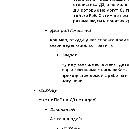
стилистика Д3, а не мал
Д3, которые не могут быт
той же РоЕ. С этим не по
разные вкусы и понятия к
Дмитрий Гоговский
кошмар, откуда у вас столько време
сезон неделю жалко тратить
Задрот
Ну не у всех же есть жены, дет
т.д. и связанные с ними заботы
приходящие домой с работы и
часу ночи.
sZliZAAry
Уже не ПоЕ ни Д3 не надо=)
DimonamoN
А что нннадо?)
sZliZAAry