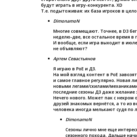
будут играть в игру-конкурента. XD
Т.е. подытоживая: их база игроков в цел
DimonamoN
Многие совмещают. Точнее, в D3 бег
неделю-две, все остальное время в 
И вообще, если игра выходит в июле
не объявляют?
Артем Севастьянов
Я играю в РоЕ и Д3.
На мой взгляд контент в РоЕ завозя
и самое главное регулярно. Новая л
новыми легами/скилами/механиками 
последние сезоны Д3 даже желание 
Нечего нового. Может пак с некром 
друзей знакомых вернётся, а то из вс
человека иногда мелькают судя по л
DimonamoN
Сезоны лично мне еще интерес
сезонного похода. Дальше нач