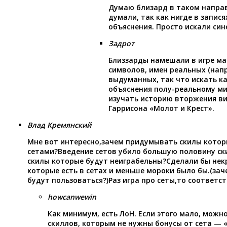
Думаю близард в таком направ
думали, так как нигде в запися
объяснения. Просто искали син
Задрот
Близзарды намешали в игре мас
символов, имен реальных (напр
выдуманных, так что искать к
объяснения полу-реальному мир
изучать историю вторжения ви
Гаррисона «Молот и Крест».
Влад Кремянский
Мне вот интересно,зачем придумывать скилы котор
сетами?Введение сетов убило большую половину ски
скилы которые будут неиграбельны?Сделали бы некр
которые есть в сетах и меньше мороки было бы.(зач
будут пользоваться?)Раз игра про сеты,то соответст
howcanwewin
Как минимум, есть ЛоН. Если этого мало, можн
скиллов, которым не нужны бонусы от сета —