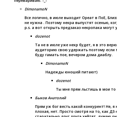
перевариваю. -_-
DimonamoN
Все логично, в июле выходит Ореат в ПоЕ, Бли
не нужна . Поэтому некра выпустят осенью, ког
p.s. а вот открыть предзаказ некропака могут 
dozenot
Та не в июле уже некр будет, я в это верю
аудиторию свою удержать поэтому если т
буду гамать пое, вечером дома диаблу.
DimonamoN
Надежды юношей питают)
dozenot
Ты мне прям льстишь в мои то 
Быков Анатолий
Прям уж бог весть какой конкурент! Не, я
плохая, нет. Просто смотря на то, как Д
старательно друг друга хейтят, думаю он