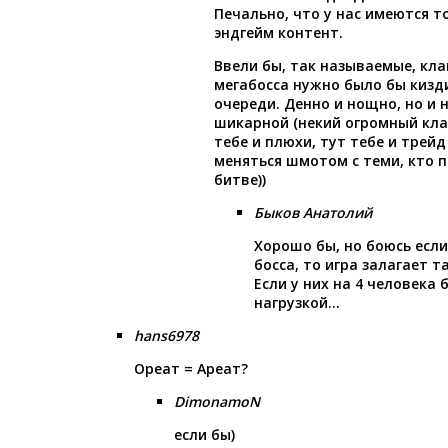
Печально, что у нас имеются т
эндгейм контент.
Ввели бы, так называемые, кла
мегабосса нужно было бы кизд
очереди. Денно и нощно, но и 
шикарной (некий огромный кла
тебе и плюхи, тут тебе и трей
меняться шмотом с теми, кто 
битве))
Быков Анатолий
Хорошо бы, но боюсь если
босса, то игра залагает т
Если у них на 4 человека
нагрузкой…
hans6978
Ореат = Ареат?
DimonamoN
если бы)