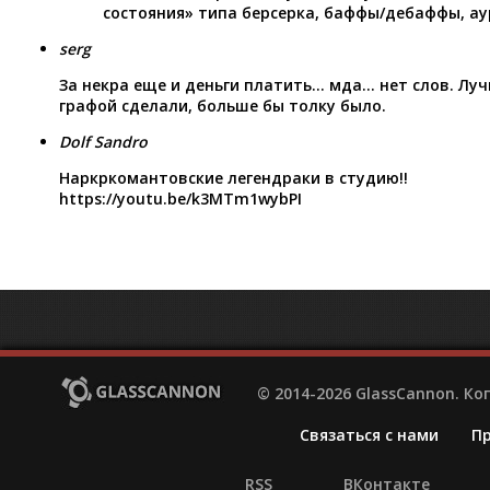
состояния» типа берсерка, баффы/дебаффы, ау
serg
За некра еще и деньги платить… мда… нет слов. Лу
графой сделали, больше бы толку было.
Dolf Sandro
Наркркомантовские легендраки в студию!!
https://youtu.be/k3MTm1wybPI
© 2014-2026 GlassCannon. К
Связаться с нами
П
RSS
ВКонтакте