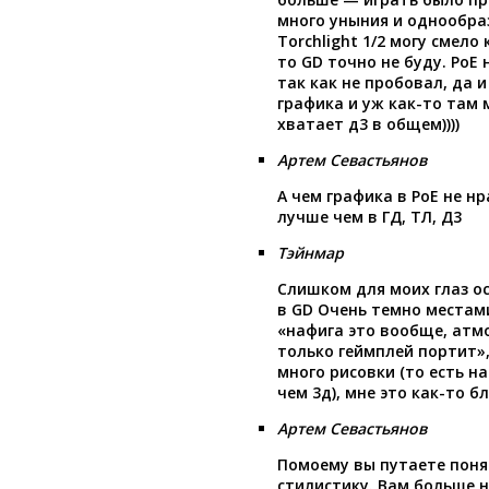
много уныния и однообраз
Torchlight 1/2 могу смел
то GD точно не буду. PoE н
так как не пробовал, да и
графика и уж как-то там 
хватает д3 в общем))))
Артем Севастьянов
А чем графика в РоЕ не н
лучше чем в ГД, ТЛ, Д3
Тэйнмар
Слишком для моих глаз о
в GD Очень темно местам
«нафига это вообще, атмо
только геймплей портит»,
много рисовки (то есть н
чем 3д), мне это как-то б
Артем Севастьянов
Помоему вы путаете поня
стилистику. Вам больше 