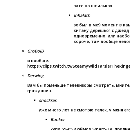
зато на шпильках.
Inhalath
эх был в мк9 момент в ка
китану дерешься с джейд
одновременно. или наобо
короче, там вообще нево
GroBoiD
и вообще:
https://clips.twitch.tv/SteamyWildTarsierTheRing
Derwing
Вам бы поменьше телевизоры смотреть, мните
гражданин.
shockras
уже много лет не смотрю телек, у меня ег
Bunker
купи 55-65 дюймов Smart-TV, прили