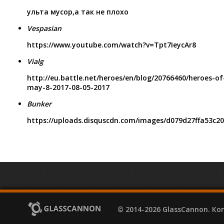
ульта мусор,а так не плохо
Vespasian
https://www.youtube.com/watch?v=Tpt7IeycAr8
Vialg
http://eu.battle.net/heroes/en/blog/20766460/heroes-o
may-8-2017-08-05-2017
Bunker
https://uploads.disquscdn.com/images/d079d27ffa53c
© 2014-2026 GlassCannon. К