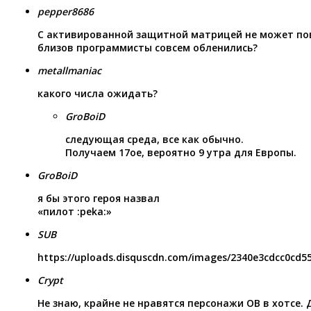
pepper8686
С активированной защитной матрицей не может пов
близов программисты совсем обленились?
metallmaniac
какого числа ожидать?
GroBoiD
следующая среда, все как обычно.
Получаем 17ое, вероятно 9 утра для Европы.
GroBoiD
я бы этого героя назвал
«пилот :peka:»
SUB
https://uploads.disquscdn.com/images/2340e3cdcc0cd
Crypt
Не знаю, крайне не нравятся персонажи ОВ в хотсе. Д