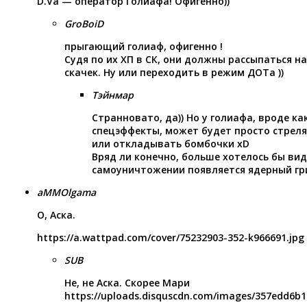
D.Va — оператор Голиафа! Офигенно))
GroBoiD
прыгающий голиаф, офигенно !
Судя по их ХП в СК, они должны рассыпаться н
скачек. Ну или переходить в режим ДОТа ))
Тэйнмар
Странновато, да)) Но у голиафа, вроде ка
спецэффекты, может будет просто стреля
или откладывать бомбочки хD
Вряд ли конечно, больше хотелось бы вид
самоуничтожении появляется ядерный гриб
aMMOlgama
О, Аска.
https://a.wattpad.com/cover/75232903-352-k966691.jpg
SUB
Не, не Аска. Скорее Мари
https://uploads.disquscdn.com/images/357edd6b