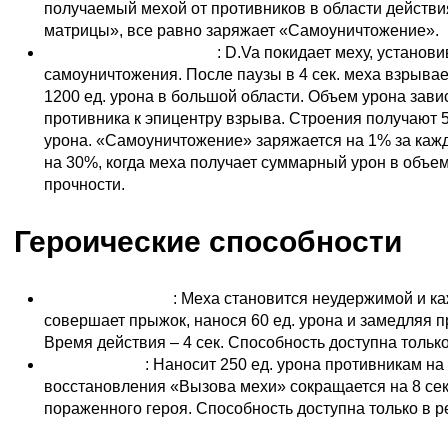
получаемый мехой от противников в области действ
матрицы», все равно заряжает «Самоуничтожение».
Самоуничтожение (E)
: D.Va покидает меху, установ
самоуничтожения. После паузы в 4 сек. меха взрывает
1200 ед. урона в большой области. Объем урона завис
противника к эпицентру взрыва. Строения получают 
урона. «Самоуничтожение» заряжается на 1% за кажды
на 30%, когда меха получает суммарный урон в объе
прочности.
Героические способности
Попрыгушки (R)
: Меха становится неудержимой и ка
совершает прыжок, нанося 60 ед. урона и замедляя п
Время действия – 4 сек. Способность доступна тольк
Мегазалп (R)
: Наносит 250 ед. урона противникам н
восстановления «Вызова мехи» сокращается на 8 сек
пораженного героя. Способность доступна только в р