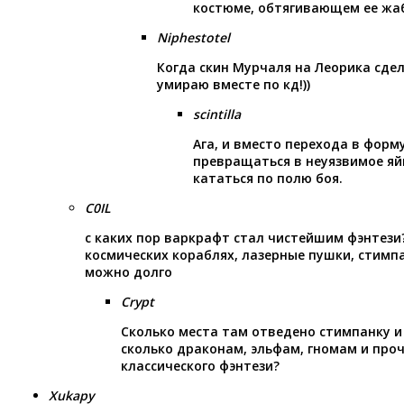
костюме, обтягивающем ее жа
Niphestotel
Когда скин Мурчаля на Леорика сдел
умираю вместе по кд!))
scintilla
Ага, и вместо перехода в форм
превращаться в неуязвимое яй
кататься по полю боя.
C0IL
с каких пор варкрафт стал чистейшим фэнтези
космических кораблях, лазерные пушки, стимп
можно долго
Crypt
Сколько места там отведено стимпанку 
сколько драконам, эльфам, гномам и про
классического фэнтези?
Xukapy