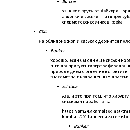
Bunker
хз: я вот прусь от байкера Тор
а жопки и сиськи — это для с
спермотоксикозников. :peka
C0IL
на облипоне жоп и сиськах держится пол
Bunker
хорошо, если бы они еще сиськи но
а то понарисуют гипертрофированны
природе днем с огнем не встретить,
знакомства с извращенным пластич
scintilla
Ага, и это при том, что хирург
сиськами поработать:
https://am24.akamaized.net/tms
kombat-2011-mileena-screenshot
Bunker