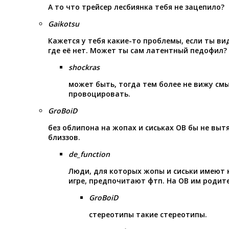
А то что трейсер лесбиянка тебя не зацепило?
Gaikotsu
Кажется у тебя какие-то проблемы, если ты в
где её нет. Может ты сам латентный педофил?
shockras
может быть, тогда тем более не вижу см
провоцировать.
GroBoiD
без облипона на жопах и сиськах ОВ бы не выт
близзов.
de_function
Люди, для которых жопы и сиськи имеют 
игре, предпочитают фтп. На ОВ им родите
GroBoiD
стереотипы такие стереотипы.