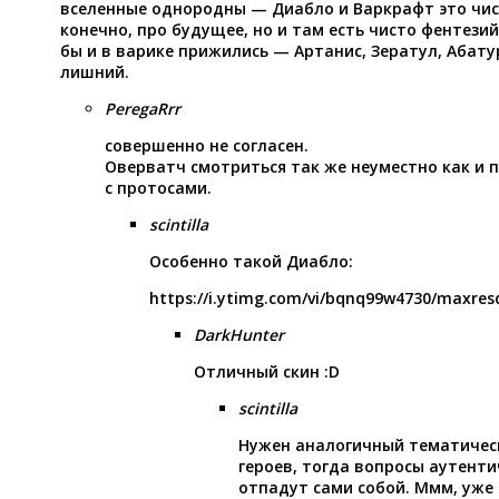
вселенные однородны — Диабло и Варкрафт это чис
конечно, про будущее, но и там есть чисто фентези
бы и в варике прижились — Артанис, Зератул, Абату
лишний.
PeregaRrr
совершенно не согласен.
Оверватч смотриться так же неуместно как и 
с протосами.
scintilla
Особенно такой Диабло:
https://i.ytimg.com/vi/bqnq99w4730/maxres
DarkHunter
Отличный скин :D
scintilla
Нужен аналогичный тематическ
героев, тогда вопросы аутент
отпадут сами собой. Ммм, уже