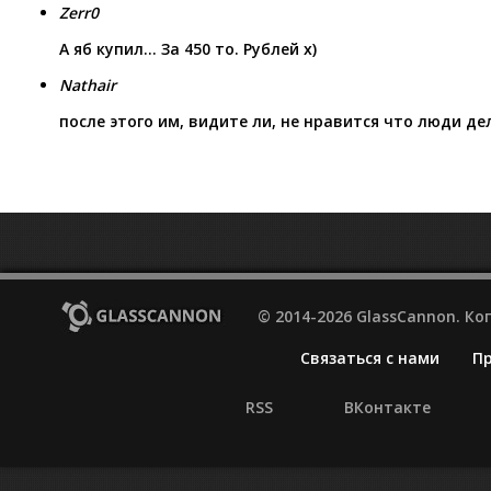
Zerr0
А яб купил… За 450 то. Рублей х)
Nathair
после этого им, видите ли, не нравится что люди д
© 2014-2026 GlassCannon. К
Связаться с нами
П
RSS
ВКонтакте