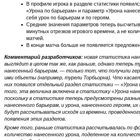
В профиле игрока в разделе статистики появил
«Урона по барьерам» и параметр «Урона нанес
себя урон по барьерам и по героям.
Средние значения параметров теперь высчитыв
минутных отрезков игрового времени, а не кол
матчей.
В конце матча больше не появляется предложен
Комментарий разработчиков:
новая статистика нан
выглядит в целом так же, как раньше, однако теперь ту
нанесенный барьерам, — только тот, что получили ге
ими объекты (например, турели Торбьорна). Что касает
них появился отдельный раздел статистики — «Урона 
того, эта величина включена в статистику «Урона нан
поскольку в статистике теперь предусмотрены разные
нанесенного барьерам, и урона, нанесенного героям, их
будут рассчитываться исходя из времени, проведенног
появления этих разделов.
Кроме того, раньше статистика рассчитывалась по ф
количество нанесенного урона, поделенное на количес