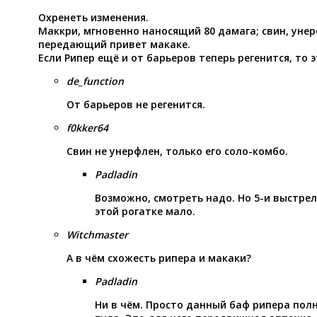
Охренеть изменения.
Маккри, мгновенно наносящий 80 дамага; свин, унер
передающий привет макаке.
Если Рипер ещё и от барьеров теперь регенится, то 
de_function
От барьеров не регенится.
f0kker64
Свин не унерфлен, только его соло-комбо.
Padladin
Возможно, смотреть надо. Но 5-и выстре
этой рогатке мало.
Witchmaster
А в чём схожесть рипера и макаки?
Padladin
Ни в чём. Просто данный баф рипера пол