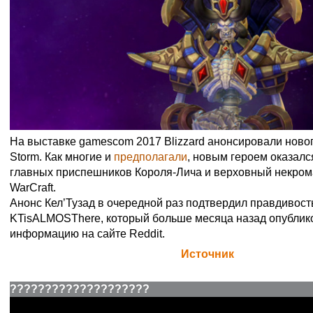
На выставке gamescom 2017 Blizzard анонсировали нового
Storm. Как многие и
предполагали
, новым героем оказался
главных приспешников Короля-Лича и верховный некром
WarCraft.
Анонс Кел’Тузад в очередной раз подтвердил правдивос
KTisALMOSThere, который больше месяца назад опублик
информацию на сайте Reddit.
Официальная цитата Blizzard (
Источник
)
??
??
??
??
??
??
??
??
??
??