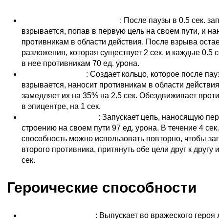
Смерть и разложение (Q)
: После паузы в 0.5 сек. за
взрывается, попав в первую цель на своем пути, и на
противникам в области действия. После взрыва остае
разложения, которая существует 2 сек. и каждые 0.5 
в нее противникам 70 ед. урона.
Кольцо льда (W)
: Создает кольцо, которое после пауз
взрывается, наносит противникам в области действия
замедляет их на 35% на 2.5 сек. Обездвиживает прот
в эпицентре, на 1 сек.
Цепи Кел’Тузада (E)
: Запускает цепь, наносящую пе
строению на своем пути 97 ед. урона. В течение 4 сек
способность можно использовать повторно, чтобы зап
второго противника, притянуть обе цели друг к другу и
сек.
Героические способности
Ледяной взрыв (R)
: Выпускает во вражеского героя 