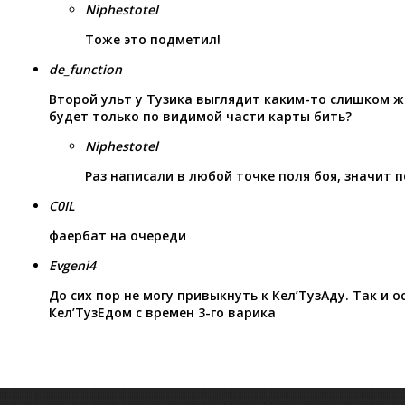
Niphestotel
Тоже это подметил!
de_function
Второй ульт у Тузика выглядит каким-то слишком 
будет только по видимой части карты бить?
Niphestotel
Раз написали в любой точке поля боя, значит п
C0IL
фаербат на очереди
Evgeni4
До сих пор не могу привыкнуть к Кел’ТузАду. Так и 
Кел’ТузЕдом с времен 3-го варика