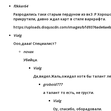
f0kker64
Разродились таки старым пердуном из вк3 :P Хорош
прикрутили, давно ждал карт в стиле варкрафта.
https://uploads.disquscdn.com/images/bfd9376ade6ae
Vialg
Ооо,дааа! Специалист?
novax
Убийца.
Vialg
Да,видел.Жаль,ожидал хотя бы талант 
groboid777
а талант то есть, не грусти.
Vialg
Оу, спасибо, оборадовали.