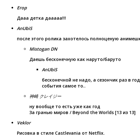
Егор
Дааа детка дааааа!!!
AnUbiS
после этого ролика захотелось полноценую анимешку
Mistogan DN
Даешь бесконечную как наруто/баруто
AnUbiS
бесконечной не надо, а сезончик раз в год
события самое то..
神崎 クレイジー
ну вообще то есть уже как год
За гранью миров / Beyond the Worlds [13 из 13]
Veklor
Рисовка в стиле Castlevania от Netflix.