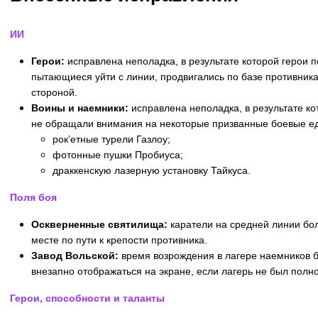
ИИ
Герои:
исправлена неполадка, в результате которой герои 
пытающиеся уйти с линии, продвигались по базе противника
стороной.
Воины и наемники:
исправлена неполадка, в результате к
не обращали внимания на некоторые призванные боевые ед
рок’етные турели Газлоу;
фотонные пушки Пробиуса;
драккенскую лазерную установку Тайкуса.
Поля боя
Оскверненные святилища:
каратели на средней линии бо
месте по пути к крепости противника.
Завод Вольской:
время возрождения в лагере наемников 
внезапно отображаться на экране, если лагерь не был полн
Герои, способности и таланты