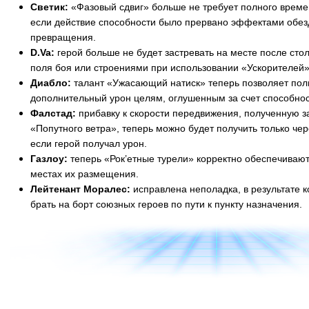
Светик:
«Фазовый сдвиг» больше не требует полного време
если действие способности было прервано эффектами обез
превращения.
D.Va:
герой больше не будет застревать на месте после ст
поля боя или строениями при использовании «Ускорителей»
Диабло:
талант «Ужасающий натиск» теперь позволяет пол
дополнительный урон целям, оглушенным за счет способнос
Фалстад:
прибавку к скорости передвижения, полученную з
«Попутного ветра», теперь можно будет получить только чер
если герой получал урон.
Газлоу:
теперь «Рок’етные турели» корректно обеспечивают
местах их размещения.
Лейтенант Моралес:
исправлена неполадка, в результате к
брать на борт союзных героев по пути к пункту назначения.