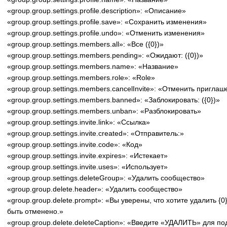
«group.group.settings.profile.description»: «Описание»
«group.group.settings.profile.save»: «Сохранить изменения»
«group.group.settings.profile.undo»: «Отменить изменения»
«group.group.settings.members.all»: «Все ({0})»
«group.group.settings.members.pending»: «Ожидают: ({0})»
«group.group.settings.members.name»: «Название»
«group.group.settings.members.role»: «Role»
«group.group.settings.members.cancelInvite»: «Отменить пригла
«group.group.settings.members.banned»: «Заблокировать: ({0})»
«group.group.settings.members.unban»: «Разблокировать»
«group.group.settings.invite.link»: «Ссылка»
«group.group.settings.invite.created»: «Отправитель:»
«group.group.settings.invite.code»: «Код»
«group.group.settings.invite.expires»: «Истекает»
«group.group.settings.invite.uses»: «Использует»
«group.group.settings.deleteGroup»: «Удалить сообщество»
«group.group.delete.header»: «Удалить сообщество»
«group.group.delete.prompt»: «Вы уверены, что хотите удалить {
быть отменено.»
«group.group.delete.deleteCaption»: «Введите «УДАЛИТЬ» для п