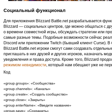
Социальный функционал
Для приложения Blizzard Battle.net разрабатывается фу
Blizzard — социальных центров, где можно общаться с др
о времени совместной игры, обсуждать стратегии или пр
самые разные темы. Подобные возможности сейчас реа
Discord или приложении Twitch (бывший клиент Curse). 
Blizzard Battle.net игроки смогут сами создавать отдельн
приглашать в них друзей и других игроков, назначать мо
уведомления и права доступа. Кроме того, Blizzard прод
режимом невидимости
, который нам обещают уже не пер
Код
«group.groups»: «Сообщества»
«group.channels»: «Каналы»
«group.create»: «Создать сообщество»
«group.close»: «Закрыть»
«group.enterName»: «Введите название»
«group.save»: «Сохранить»