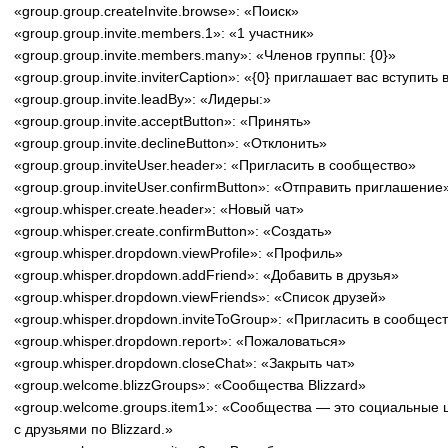
«group.group.createInvite.browse»: «Поиск»
«group.group.invite.members.1»: «1 участник»
«group.group.invite.members.many»: «Членов группы: {0}»
«group.group.invite.inviterCaption»: «{0} приглашает вас вступить
«group.group.invite.leadBy»: «Лидеры:»
«group.group.invite.acceptButton»: «Принять»
«group.group.invite.declineButton»: «Отклонить»
«group.group.inviteUser.header»: «Пригласить в сообщество»
«group.group.inviteUser.confirmButton»: «Отправить приглашение
«group.whisper.create.header»: «Новый чат»
«group.whisper.create.confirmButton»: «Создать»
«group.whisper.dropdown.viewProfile»: «Профиль»
«group.whisper.dropdown.addFriend»: «Добавить в друзья»
«group.whisper.dropdown.viewFriends»: «Список друзей»
«group.whisper.dropdown.inviteToGroup»: «Пригласить в сообщес
«group.whisper.dropdown.report»: «Пожаловаться»
«group.whisper.dropdown.closeChat»: «Закрыть чат»
«group.welcome.blizzGroups»: «Сообщества Blizzard»
«group.welcome.groups.item1»: «Сообщества — это социальные 
с друзьями по Blizzard.»