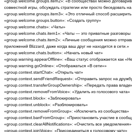
«group.welcome.groups.item2»: «В сообществах можно договарив
совместной игры, обсуждать стратегии или просто беседовать н
«group.welcome.groups.item3»: «Это отличный способ расширить к
«group.welcome.groups.button»: «Создать группу»
«group.welcome.chats»: «Чаты»
«group.welcome.chats.item1»: «Чаты — это приватные разговоры
«group.welcome.chats.item2»: «Личные сообщения можно отправл
приложений Blizzard, даже когда ваш друг не находится в сети.»
«group.welcome.chats.button»: «Начать новый чат»
«group.warning.appearOffline»: «Ваш статус отображается как «Не
«group.warning.goOnline»: «Отображаться «В сети»»
«group.context.startChat»: «Открыть чат»
«group.context.sendFriendRequest»: «Отправить запрос на дружб
«group.context.transferGroupOwnership»: «Передать права влад
«group.context.removeFromVoice»: «Удалить из голосового чата»
«group.context.block»: «Заблокировать»
«group.context.unblock»: «Разблокировать»
«group.context.removeFromGroup»: «Исключить из сообщества»
«group.context.banFromGroup»: «Приостановить участие в сообщ
«group.context.clearAllNotifications»: «Очистить все уведомления»
«group.context.joinVoice»: «Присоединиться к голосовому чату»