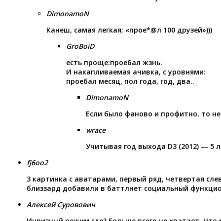
DimonamoN
Канеш, самая легкая: «прое*@л 100 друзей»)))
GroBoiD
есть проще:проебал жзнь.
И накапливаемая ачивка, с уровнями:
проебал месяц, пол года, год, два..
DimonamoN
Если было фаново и профитно, то не
wrace
Учитывая год выхода D3 (2012) — 5 л
fj6oo2
3 картинка с аватарами, первый ряд, четвертая сле
близзард добавили в баттлнет социальный функци
Алексей Суровович
Инвизный режим где? Больше всего не хватает. Что