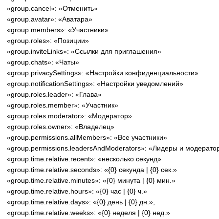
«group.cancel»: «Отменить»
«group.avatar»: «Аватара»
«group.members»: «Участники»
«group.roles»: «Позиции»
«group.inviteLinks»: «Ссылки для приглашения»
«group.chats»: «Чаты»
«group.privacySettings»: «Настройки конфиденциальности»
«group.notificationSettings»: «Настройки уведомлений»
«group.roles.leader»: «Глава»
«group.roles.member»: «Участник»
«group.roles.moderator»: «Модератор»
«group.roles.owner»: «Владелец»
«group.permissions.allMembers»: «Все участники»
«group.permissions.leadersAndModerators»: «Лидеры и модерато
«group.time.relative.recent»: «несколько секунд»
«group.time.relative.seconds»: «{0} секунда | {0} сек.»
«group.time.relative.minutes»: «{0} минута | {0} мин.»
«group.time.relative.hours»: «{0} час | {0} ч.»
«group.time.relative.days»: «{0} день | {0} дн.»,
«group.time.relative.weeks»: «{0} неделя | {0} нед.»