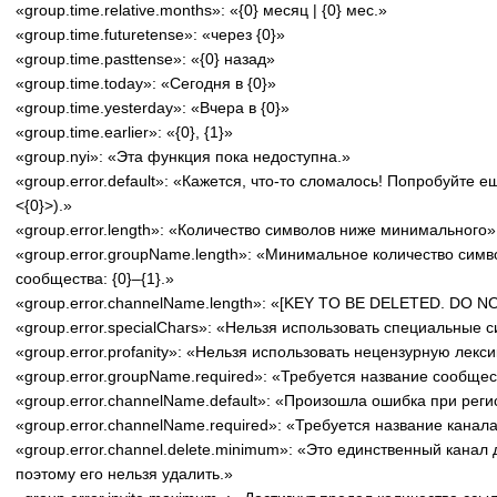
«group.time.relative.months»: «{0} месяц | {0} мес.»
«group.time.futuretense»: «через {0}»
«group.time.pasttense»: «{0} назад»
«group.time.today»: «Сегодня в {0}»
«group.time.yesterday»: «Вчера в {0}»
«group.time.earlier»: «{0}, {1}»
«group.nyi»: «Эта функция пока недоступна.»
«group.error.default»: «Кажется, что-то сломалось! Попробуйте е
<{0}>).»
«group.error.length»: «Количество символов ниже минимального»
«group.error.groupName.length»: «Минимальное количество симв
сообщества: {0}–{1}.»
«group.error.channelName.length»: «[KEY TO BE DELETED. DO 
«group.error.specialChars»: «Нельзя использовать специальные 
«group.error.profanity»: «Нельзя использовать нецензурную лекси
«group.error.groupName.required»: «Требуется название сообще
«group.error.channelName.default»: «Произошла ошибка при реги
«group.error.channelName.required»: «Требуется название канал
«group.error.channel.delete.minimum»: «Это единственный канал
поэтому его нельзя удалить.»