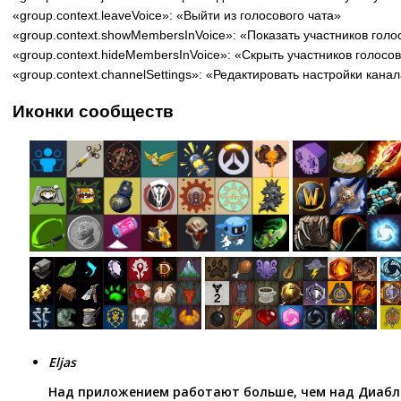
«group.context.leaveVoice»: «Выйти из голосового чата»
«group.context.showMembersInVoice»: «Показать участников голо
«group.context.hideMembersInVoice»: «Скрыть участников голосов
«group.context.channelSettings»: «Редактировать настройки кана
Иконки сообществ
Eljas
Над приложением работают больше, чем над Диабло