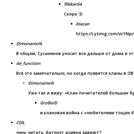
f0kker64
Скоро :D
blazan
https://i.ytimg.com/vi/1Np
DimonamoN
В общем, Сусанинов уносит все дальше от дома и э
de_function
Всё это замечательно, но когда появятся кланы в ОВ
DimonamoN
Уже так и вижу: «Клан почитателей больших бу
GroBoiD
и клановая война с «любителями тощих б
C0IL
лень читать. батлнэт ачивки завезут?