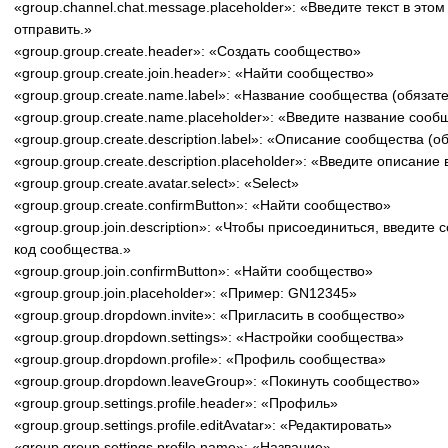
«group.channel.chat.message.placeholder»: «Введите текст в этом
отправить.»
«group.group.create.header»: «Создать сообщество»
«group.group.create.join.header»: «Найти сообщество»
«group.group.create.name.label»: «Название сообщества (обязат
«group.group.create.name.placeholder»: «Введите название сооб
«group.group.create.description.label»: «Описание сообщества (о
«group.group.create.description.placeholder»: «Введите описани
«group.group.create.avatar.select»: «Select»
«group.group.create.confirmButton»: «Найти сообщество»
«group.group.join.description»: «Чтобы присоединиться, введите
код сообщества.»
«group.group.join.confirmButton»: «Найти сообщество»
«group.group.join.placeholder»: «Пример: GN12345»
«group.group.dropdown.invite»: «Пригласить в сообщество»
«group.group.dropdown.settings»: «Настройки сообщества»
«group.group.dropdown.profile»: «Профиль сообщества»
«group.group.dropdown.leaveGroup»: «Покинуть сообщество»
«group.group.settings.profile.header»: «Профиль»
«group.group.settings.profile.editAvatar»: «Редактировать»
«group.group.settings.profile.name»: «Название»