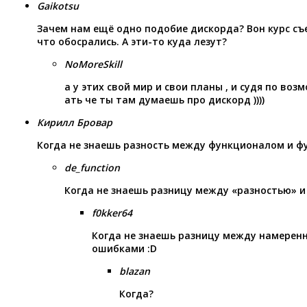
Gaikotsu
Зачем нам ещё одно подобие дискорда? Вон курс съе
что обосрались. А эти-то куда лезут?
NoMoreSkill
а у этих свой мир и свои планы , и судя по воз
ать че ты там думаешь про дискорд ))))
Кирилл Бровар
Когда не знаешь разность между функционалом и ф
de_function
Когда не знаешь разницу между «разностью» и
f0kker64
Когда не знаешь разницу между намеренн
ошибками :D
blazan
Когда?