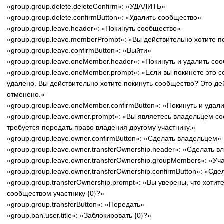
«group.group.delete.deleteConfirm»: «УДАЛИТЬ»
«group.group.delete.confirmButton»: «Удалить сообщество»
«group.group.leave.header»: «Покинуть сообщество»
«group.group.leave.memberPrompt»: «Вы действительно хотите по
«group.group.leave.confirmButton»: «Выйти»
«group.group.leave.oneMember.header»: «Покинуть и удалить со
«group.group.leave.oneMember.prompt»: «Если вы покинете это с
удалено. Вы действительно хотите покинуть сообщество? Это де
отменено.»
«group.group.leave.oneMember.confirmButton»: «Покинуть и удал
«group.group.leave.owner.prompt»: «Вы являетесь владельцем 
требуется передать право владения другому участнику.»
«group.group.leave.owner.confirmButton»: «Сделать владельцем»
«group.group.leave.owner.transferOwnership.header»: «Сделать 
«group.group.leave.owner.transferOwnership.groupMembers»: «У
«group.group.leave.owner.transferOwnership.confirmButton»: «Сд
«group.group.transferOwnership.prompt»: «Вы уверены, что хоти
сообществом участнику {0}?»
«group.group.transferButton»: «Передать»
«group.ban.user.title»: «Заблокировать {0}?»