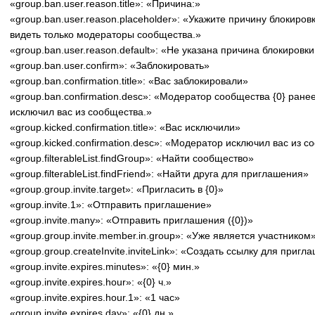
«group.ban.user.reason.title»: «Причина:»
«group.ban.user.reason.placeholder»: «Укажите причину блокиров
видеть только модераторы сообщества.»
«group.ban.user.reason.default»: «Не указана причина блокировк
«group.ban.user.confirm»: «Заблокировать»
«group.ban.confirmation.title»: «Вас заблокировали»
«group.ban.confirmation.desc»: «Модератор сообщества {0} ране
исключил вас из сообщества.»
«group.kicked.confirmation.title»: «Вас исключили»
«group.kicked.confirmation.desc»: «Модератор исключил вас из с
«group.filterableList.findGroup»: «Найти сообщество»
«group.filterableList.findFriend»: «Найти друга для приглашения»
«group.group.invite.target»: «Пригласить в {0}»
«group.invite.1»: «Отправить приглашение»
«group.invite.many»: «Отправить приглашения ({0})»
«group.group.invite.member.in.group»: «Уже является участником
«group.group.createInvite.inviteLink»: «Создать ссылку для пригл
«group.invite.expires.minutes»: «{0} мин.»
«group.invite.expires.hour»: «{0} ч.»
«group.invite.expires.hour.1»: «1 час»
«group.invite.expires.day»: «{0} дн.»