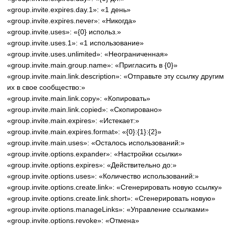
«group.invite.expires.day.1»: «1 день»
«group.invite.expires.never»: «Никогда»
«group.invite.uses»: «{0} использ.»
«group.invite.uses.1»: «1 использование»
«group.invite.uses.unlimited»: «Неограниченная»
«group.invite.main.group.name»: «Пригласить в {0}»
«group.invite.main.link.description»: «Отправьте эту ссылку други
их в свое сообщество:»
«group.invite.main.link.copy»: «Копировать»
«group.invite.main.link.copied»: «Скопировано»
«group.invite.main.expires»: «Истекает:»
«group.invite.main.expires.format»: «{0}:{1}:{2}»
«group.invite.main.uses»: «Осталось использований:»
«group.invite.options.expander»: «Настройки ссылки»
«group.invite.options.expires»: «Действительно до:»
«group.invite.options.uses»: «Количество использований:»
«group.invite.options.create.link»: «Сгенерировать новую ссылку»
«group.invite.options.create.link.short»: «Сгенерировать новую»
«group.invite.options.manageLinks»: «Управление ссылками»
«group.invite.options.revoke»: «Отмена»