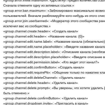
«group.error.invite.maximum»: «Достигнут предел количества ссы
Сначала отмените одну из активных ссылок.»
«group.error.ban.maximum»: «Заблокировано максимально возмо
пользователей. Вначале разблокируйте кого-нибудь из этого спис
«group.error.join.userbanned»: «Модератор этого сообщества ра
исключил вас из сообщества.»
«group.channel.create.header»: «Создать канал»
«group.channel.edit.header»: «Название канала: {0}»
«group.channel.edit.name.label»: «Название канала (обязательно
«group.channel.edit.name.placeholder»: «Введите название канал
«group.channel.edit.description.label»: «Описание канала (необяз
«group.channel.edit.description.placeholder»: «Введите описание 
«group.channel.edit.permission.label»: «Кто видит этот канал?»
«group.channel.edit.confirmButton»: «Создать канал»
«group.channel.edit.requirePtt»: «Общение только по нажатию кл
«group.channel.edit.deleteChannel»: «Удалить канал»
«group.channel.delete.header»: «Удалить канал»
«group.channel.delete.prompt»: «Вы уверены, что хотите удалить 
быть отменено.»
«group.channel.delete.confirmButton»: «Удалить канал»
«group.channel.dropdown.invite»: «Пригласить в канал»