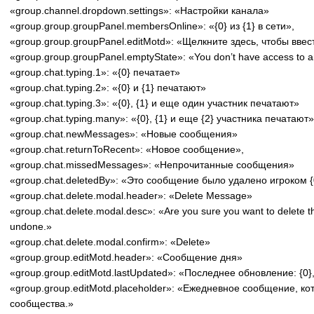
«group.channel.dropdown.settings»: «Настройки канала»
«group.group.groupPanel.membersOnline»: «{0} из {1} в сети»,
«group.group.groupPanel.editMotd»: «Щелкните здесь, чтобы вве
«group.group.groupPanel.emptyState»: «You don’t have access to an
«group.chat.typing.1»: «{0} печатает»
«group.chat.typing.2»: «{0} и {1} печатают»
«group.chat.typing.3»: «{0}, {1} и еще один участник печатают»
«group.chat.typing.many»: «{0}, {1} и еще {2} участника печатают»
«group.chat.newMessages»: «Новые сообщения»
«group.chat.returnToRecent»: «Новое сообщение»,
«group.chat.missedMessages»: «Непрочитанные сообщения»
«group.chat.deletedBy»: «Это сообщение было удалено игроком {
«group.chat.delete.modal.header»: «Delete Message»
«group.chat.delete.modal.desc»: «Are you sure you want to delete t
undone.»
«group.chat.delete.modal.confirm»: «Delete»
«group.group.editMotd.header»: «Сообщение дня»
«group.group.editMotd.lastUpdated»: «Последнее обновление: {0},
«group.group.editMotd.placeholder»: «Ежедневное сообщение, ко
сообщества.»