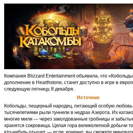
Компания Blizzard Entertainment объявила, что «Кобольд
дополнение в Hearthstone, станет доступно в игре в евро
следующую пятницу, 8 декабря.
Официальная цитата Blizzard (
Источник
)
Кобольды, пещерный народец, питающий особую любовь 
тысячелетиями рыли туннели в недрах Азерота. Их катак
многие мили — через заколдованные гробницы и забыты
хранятся сокровища. Целая гора великолепной добычи тол
кто-нибудь отыщет, — если, конечно, вы сможете миноват