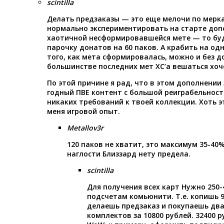
scintilla
Делать предзаказы — это еще мелочи по мерка
нормально экспериментировать на старте допо
хаотичной несформировавшейся мете — то буд
парочку донатов на 60 паков. А крабить на од
того, как мета сформировалась, можно и без до
большинстве последних мет ХС’а вешаться хоч
По этой причине я рад, что в этом дополнении
годный ПВЕ контент с большой реиграбельност
никаких требований к твоей коллекции. Хоть э
меня игровой опыт.
Metallov3r
120 паков не хватит, это максимум 35-40%
наглости Близзард нету предела.
scintilla
Для получения всех карт Нужно 250-4
подсчетам комьюнити. Т.е. копишь 9
делаешь предзаказ и покупаешь два 
комплектов за 10800 рублей. 32400 р