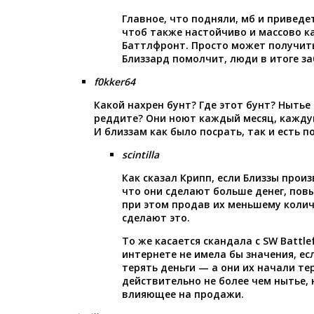
Главное, что подняли, мб и приведе
чтоб также настойчиво и массово к
Баттлфронт. Просто может получить
Близзард помолчит, люди в итоге за
f0kker64
Какой нахрен бунт? Где этот бунт? Нытье
реддите? Они ноют каждый месяц, кажду
И близзам как было посрать, так и есть п
scintilla
Как сказал Крипп, если Близзы произ
что они сделают больше денег, повы
при этом продав их меньшему колич
сделают это.
То же касается скандала с SW Battle
интернете не имела бы значения, ес
терять деньги — а они их начали тер
действительно не более чем нытье, 
влияющее на продажи.