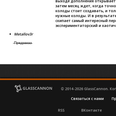
выходе дополнения открывает 
затем месяц ждет, когда точно
колоды стоит создавать, и тол
нужные колоды. И в результат
скипает самый интересный пер
экспериментаторский и хаотич
Metallov3r
̶П̶р̶е̶д̶з̶а̶к̶а̶з̶
© 2014-2026 GlassCannon. К
Связаться с нами
П
RSS
ВКонтакте