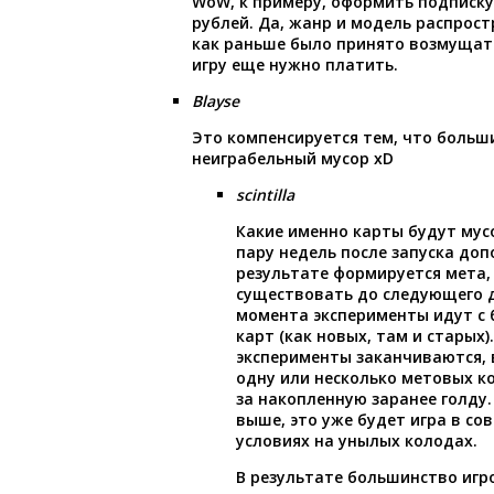
WoW, к примеру, оформить подписку 
рублей. Да, жанр и модель распрост
как раньше было принято возмущать
игру еще нужно платить.
Blayse
Это компенсируется тем, что больш
неиграбельный мусор xD
scintilla
Какие именно карты будут мус
пару недель после запуска доп
результате формируется мета,
существовать до следующего д
момента эксперименты идут с
карт (как новых, там и старых)
эксперименты заканчиваются, 
одну или несколько метовых к
за накопленную заранее голду. 
выше, это уже будет игра в с
условиях на унылых колодах.
В результате большинство игро