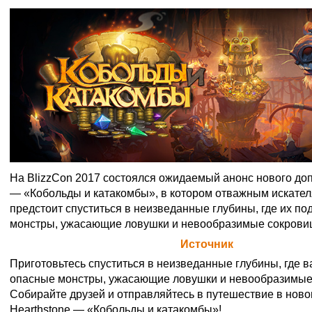
На BlizzCon 2017 состоялся ожидаемый анонс нового доп
— «Кобольды и катакомбы», в котором отважным искате
предстоит спуститься в неизведанные глубины, где их п
монстры, ужасающие ловушки и невообразимые сокрови
Официальная цитата Blizzard (
Источник
)
Приготовьтесь спуститься в неизведанные глубины, где 
опасные монстры, ужасающие ловушки и невообразимые
Собирайте друзей и отправляйтесь в путешествие в нов
Hearthstone — «Кобольды и катакомбы»!