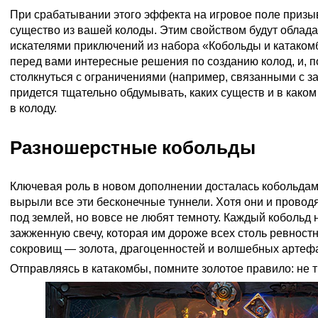
При срабатывании этого эффекта на игровое поле призы
существо из вашей колоды. Этим свойством будут обладат
искателями приключений из набора «Кобольды и катаком
перед вами интересные решения по созданию колод, и, п
столкнуться с ограничениями (например, связанными с з
придется тщательно обдумывать, каких существ и в како
в колоду.
Разношерстные кобольды
Ключевая роль в новом дополнении досталась кобольдам
вырыли все эти бесконечные туннели. Хотя они и провод
под землей, но вовсе не любят темноту. Каждый кобольд 
зажженную свечу, которая им дороже всех столь ревност
сокровищ — золота, драгоценностей и волшебных артефа
Отправляясь в катакомбы, помните золотое правило: не т