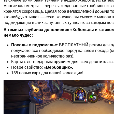
тысячелетиями рыли туннели в недрах Азерота. Их катак
многие километры — через заколдованные гробницы и з
хранятся сокровища. Целая гора великолепной добычи тол
кто-нибудь отыщет, — если, конечно, вы сможете миноват
поджидающие в этих запутанных туннелях за каждым пов
В темных глубинах дополнения «Кобольды и катако
немало чудес:
Походы в подземелье
: БЕСПЛАТНЫЙ режим для одн
получаете все необходимое перед началом похода (
неограниченное количество раз).
Карты с легендарным оружием для всех девяти класс
Новое свойство:
«Вербовщик».
135 новых карт для вашей коллекции!