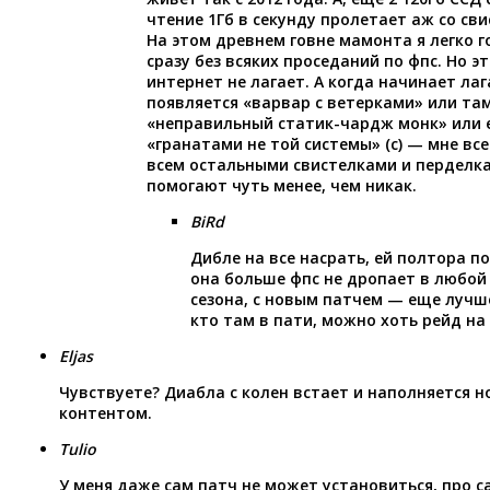
чтение 1Гб в секунду пролетает аж со сви
На этом древнем говне мамонта я легко 
сразу без всяких проседаний по фпс. Но э
интернет не лагает. А когда начинает лаг
появляется «варвар с ветерками» или там
«неправильный статик-чардж монк» или 
«гранатами не той системы» (с) — мне вс
всем остальными свистелками и перделк
помогают чуть менее, чем никак.
BiRd
Дибле на все насрать, ей полтора по
она больше фпс не дропает в любой 
сезона, с новым патчем — еще лучше
кто там в пати, можно хоть рейд на 
Eljas
Чувствуете? Диабла с колен встает и наполняется 
контентом.
Tulio
У меня даже сам патч не может установиться, про с