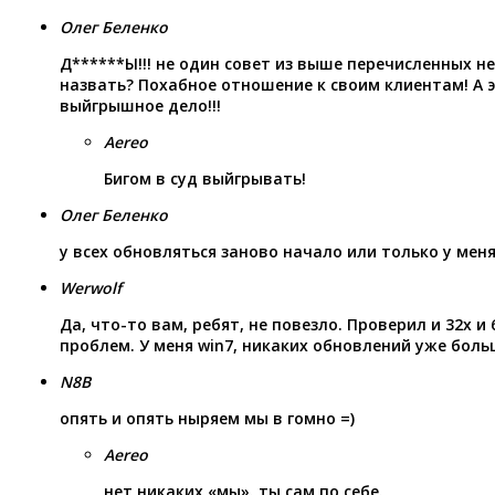
Олег Беленко
Д******Ы!!! не один совет из выше перечисленных не
назвать? Похабное отношение к своим клиентам! А э
выйгрышное дело!!!
Aereo
Бигом в суд выйгрывать!
Олег Беленко
у всех обновляться заново начало или только у меня
Werwolf
Да, что-то вам, ребят, не повезло. Проверил и 32х и
проблем. У меня win7, никаких обновлений уже больш
N8B
опять и опять ныряем мы в гомно =)
Aereo
нет никаких «мы». ты сам по себе.