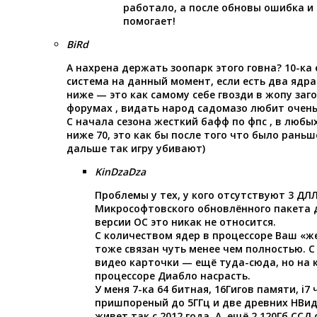
работало, а после обновы ошибка и 
помогает!
BiRd
А нахрена держать зоопарк этого говна? 10-ка
система на данный момент, если есть два ядра
ниже — это как самому себе гвозди в жопу заг
форумах , видать народ садомазо любит очень
С начала сезона жесткий бафф по фпс , в любы
ниже 70, это как бы после того что было раньше
дальше так игру убивают)
KinDzaDza
Проблемы у тех, у кого отсутствуют 3 ДЛ
Микрософтовского обновлённого пакета д
версии ОС это никак не относится.
С количеством ядер в процессоре Ваш «ж
тоже связан чуть менее чем полностью. 
видео карточки — ещё туда-сюда, но на 
процессоре Диабло насрасть.
У меня 7-ка 64 битная, 16Гигов памяти, i7
пришпореный до 5ГГц и две древних НВиди
живет так с 2012 года. А, ещё 2 120Гб ССД