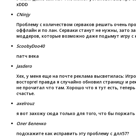
xDDD
CNinjy
Проблему с количеством серваков решить очень пр
оффлайн и по лан. Серваки станут не нужны, зато 
моддеров, которые возможно даже подымут игру с к
ScoobyDoo40
патч века
Jasdero
Хех, у меня еще на почте реклама высветилась: Игро
восторге! правда я случайно обновил страницу и ре
не прочитал что там. Хорошо что я тут есть, теперь
счастье.
axelrouz
я вот захожу сюда только для того, что бы поржать
Олег Беленко
подскажите как исправить эту проблему с длл57?