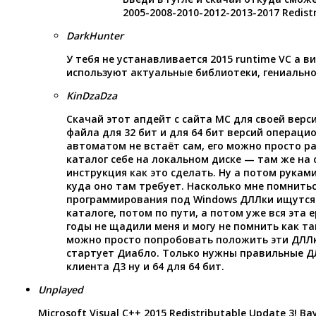
2005-2008-2010-2012-2013-2017 Redist
DarkHunter
У тебя не устанавливается 2015 runtime VC а в
используют актуальные библиотеки, гениально
KinDzaDza
Скачай этот апдейт с сайта МС для своей верс
файла для 32 бит и для 64 бит версий операцио
автоматом не встаёт сам, его можно просто р
каталог себе на локальном диске — там же на 
инструкция как это сделать. Ну а потом рукам
куда оно там требует. Насколько мне помнитьс
программирования под Windows ДЛЛки ищутся
каталоге, потом по пути, а потом уже вся эта е
годы не щадили меня и могу не помнить как та
можно просто попробовать положить эти ДЛЛк
стартует Диабло. Только нужны правильные ДЛ
клиента Д3 ну и 64 для 64 бит.
Unplayed
Microsoft Visual C++ 2015 Redistributable Update 3! Ва