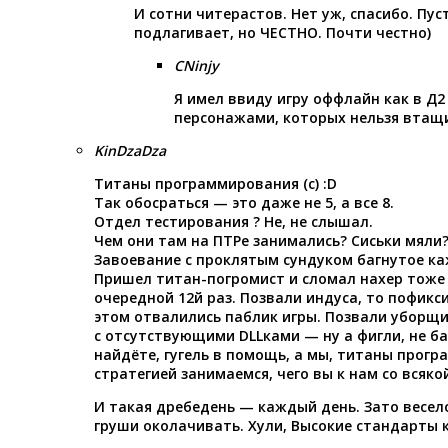
И сотни читерастов. Нет уж, спасибо. Пус
подлагивает, но ЧЕСТНО. Почти честно)
CNinjy
Я имел ввиду игру оффлайн как в Д
персонажами, которых нельзя втащи
KinDzaDza
Титаны программирования (с) :D
Так обосраться — это даже не 5, а все 8.
Отдел тестирования ? Не, не слышал.
Чем они там на ПТРе занимались? Сиськи мяли
Завоевание с проклятым сундуком багнутое ка
Пришел титан-погромист и сломал нахер тоже 
очередной 12й раз. Позвали индуса, то пофикс
этом отвалились паблик игры. Позвали уборщи
с отсутствующими DLLками — ну а фигли, не ба
найдёте, гугель в помощь, а мы, титаны прогр
стратегией занимаемся, чего вы к нам со всяко
И такая дребедень — каждый день. Зато весел
груши околачивать. Хули, Высокие стандарты к