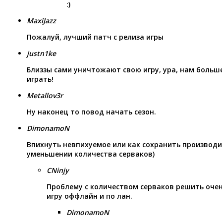
:)
MaxiJazz
Пожалуй, лучший патч с релиза игры
justn1ke
Близзы сами уничтожают свою игру, ура, нам больше
играть!
Metallov3r
Ну наконец то повод начать сезон.
DimonamoN
Впихнуть невпихуемое или как сохранить производи
уменьшении количества серваков)
CNinjy
Проблему с количеством серваков решить оче
игру оффлайн и по лан.
DimonamoN