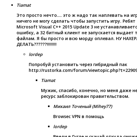
Tiamat
Это просто нечто…. это ж надо так наплевать на иг
ничего не могу сделать чтобы запустить игру. Ребят
Microsoft Visual C++ 2015 Update 3 не устанавливае
ошибку, а 32 битный клиент не запускается выдает т
файлам. Я бы просто и всю морду оплевал. НУ НАХЕ
ДЕЛАТЬ??????!!!!!!!!
lordep
Попробуй установить через гибридный пак
http://rustorka.com/forum/viewtopic.php?t=2290
Tiamat
Мужик, спасибо, конечно, но меня даже н
ресурс заблокирован правительством.
Михаил Точеный (Mihey77)
Browsec VPN в помощь
lordep
Введи в Гугле и скачай откуда сможе