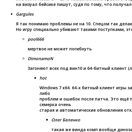
на визуал бейсике пишут, судя по тому, что получал
Gargules
Я так понимаю проблемы не на 10. Спецом так дела
Но игру специально убивают такими поступками, э
pool666
мертвое не может погибнуть
DimonamoN
Загоняют всех под вин10 и 64-битный клиент (л
hot
Windows 7 x64. 64-х битный клиент игры з
либо
проблем и ошибок после патча. Это ещё п
семерка очень
старая и автоматические обновления от
Олег Беленко
такая же винда комп вообще диноза