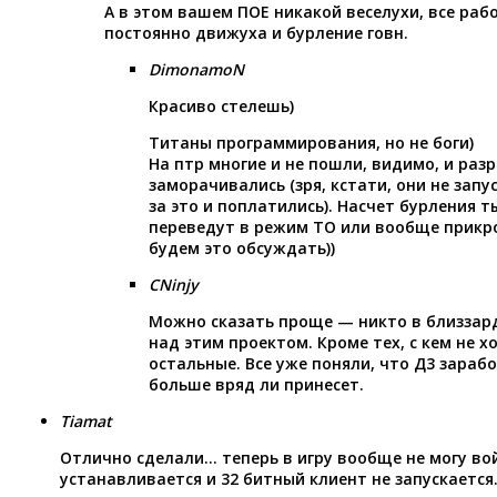
А в этом вашем ПОЕ никакой веселухи, все рабо
постоянно движуха и бурление говн.
DimonamoN
Красиво стелешь)
Титаны программирования, но не боги)
На птр многие и не пошли, видимо, и раз
заморачивались (зря, кстати, они не запу
за это и поплатились). Насчет бурления т
переведут в режим ТО или вообще прикр
будем это обсуждать))
CNinjy
Можно сказать проще — никто в близзард
над этим проектом. Кроме тех, с кем не х
остальные. Все уже поняли, что Д3 зарабо
больше вряд ли принесет.
Tiamat
Отлично сделали… теперь в игру вообще не могу войт
устанавливается и 32 битный клиент не запускается