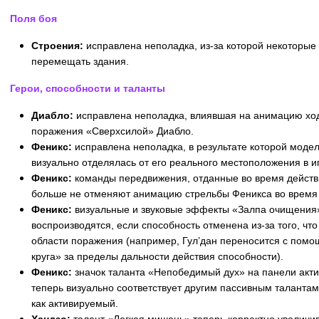
Поля боя
Строения:
исправлена неполадка, из-за которой некоторые
перемещать здания.
Герои, способности и таланты
Диабло:
исправлена неполадка, влиявшая на анимацию хо
поражения «Сверхсилой» Диабло.
Феникс:
исправлена неполадка, в результате которой моде
визуально отделялась от его реального местоположения в и
Феникс:
команды передвижения, отданные во время действ
больше не отменяют анимацию стрельбы Феникса во время 
Феникс:
визуальные и звуковые эффекты «Залпа очищения
воспроизводятся, если способность отменена из-за того, что
области поражения (например, Гул’дан переносится с пом
круга» за пределы дальности действия способности).
Феникс:
значок таланта «Непобедимый дух» на панели акт
теперь визуально соответствует другим пассивным талантам
как активируемый.
Хандзо:
талант «Легкая мишень» теперь корректно увеличив