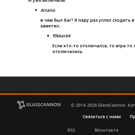
И уже включили.
Artanis
в чем был баг? Я пару раз успел сходить в
заметил..
f0kker64
Если кто-то отключался, то игра то 
отключалась.
© 2014-2026 GlassCannon. К
Связаться с нами
П
RSS
ВКонтакте