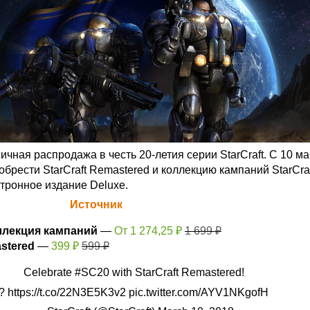
чная распродажа в честь 20-летия серии StarCraft. С 10 ма
брести StarCraft Remastered и коллекцию кампаний StarCraft
ктронное издание Deluxe.
а Blizzard (
Источник
)
коллекция кампаний
—
От 1 274,25 ₽
1 699 ₽
astered
—
399 ₽
599 ₽
Celebrate
#SC20
with StarCraft Remastered!
?
https://t.co/22N3E5K3v2
pic.twitter.com/AYV1NKgofH