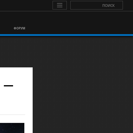
ФОРУМ
И —