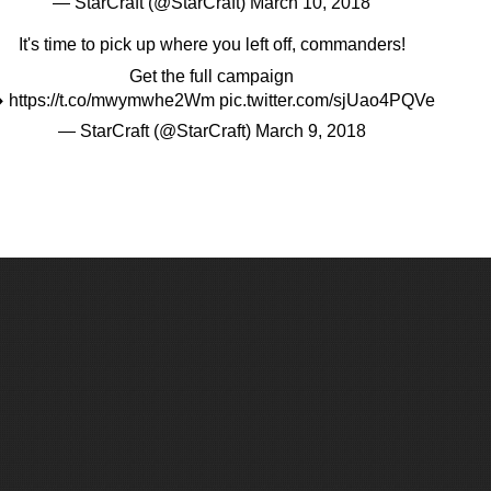
— StarCraft (@StarCraft)
March 10, 2018
It's time to pick up where you left off, commanders!
Get the full campaign
️
https://t.co/mwymwhe2Wm
pic.twitter.com/sjUao4PQVe
— StarCraft (@StarCraft)
March 9, 2018