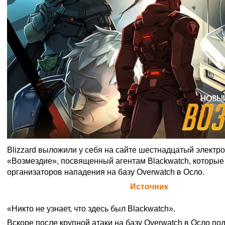
Blizzard выложили у себя на сайте шестнадцатый электр
«Возмездие», посвященный агентам Blackwatch, которые
организаторов нападения на базу Overwatch в Осло.
Официальная цитата Blizzard (
Источник
)
«Никто не узнает, что здесь был Blackwatch».
Вскоре после крупной
атаки на базу Overwatch в Осло
под