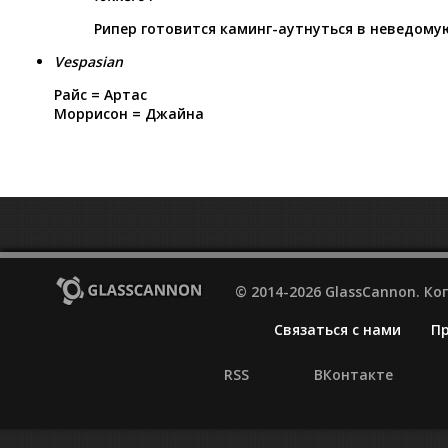
Рипер готовится каминг-аутнуться в неведом
Vespasian
Райс = Артас
Моррисон = Джайна
© 2014-2026 GlassCannon. К
Связаться с нами
П
RSS
ВКонтакте