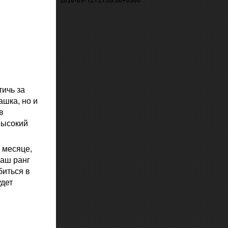
2026-09-12T21:00:00+0300
тичь за
ашка, но и
в
высокий
 месяце,
ваш ранг
биться в
удет