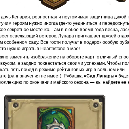
дочь Кенария, ревностная и неутомимая защитница дикой 
учим героям нужно иногда где-то уединиться и передохнуть
кое секретное местечко. Там в любое время года весна, лас
 веет освежающий ветерок. Лунара приглашает друзей отдох
м особенном саду. Все гости получат в подарок особую руб
сто нужно играть в Hearthstone в мае!
жно заменить изображение на обороте карт: отличный спос
 вкусом, а заодно похвастаться своими успехами. Чтобы пол
жать пять побед в режиме рейтинговых игр в вольном или
те (ранг значения не имеет). Рубашка
«Сад Лунары»
буде
коллекцию по окончании майского сезона — вы найдете ее в