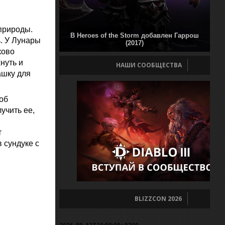
природы.
В Heroes of the Storm добавлен Гаррош
. У Лунары
(2017)
ково
нуть и
НАШИ СООБЩЕСТВА
ашку для
об
учить ее,
т
 сундуке с
BLIZZCON 2026